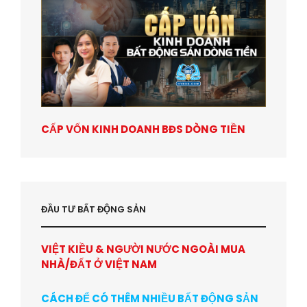
CẤP VỐN KINH DOANH BĐS DÒNG TIỀN
ĐẦU TƯ BẤT ĐỘNG SẢN
VIỆT KIỀU & NGƯỜI NƯỚC NGOÀI MUA
NHÀ/ĐẤT Ở VIỆT NAM
CÁCH ĐỂ CÓ THÊM NHIỀU BẤT ĐỘNG SẢN