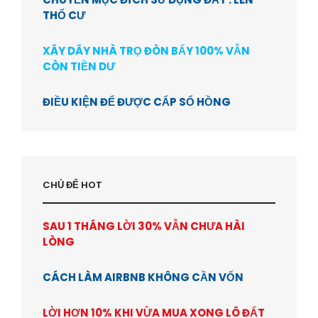
THỔ CƯ
XÂY DÃY NHÀ TRỌ ĐÒN BẨY 100% VẪN
CÒN TIỀN DƯ
ĐIỀU KIỆN ĐỂ ĐƯỢC CẤP SỔ HỒNG
CHỦ ĐỂ HOT
SAU 1 THÁNG LỜI 30% VẪN CHƯA HÀI
LÒNG
CÁCH LÀM AIRBNB KHÔNG CẦN VỐN
LỜI HƠN 10% KHI VỪA MUA XONG LÔ ĐẤT