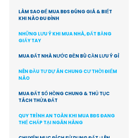
LÀM SAO ĐỂ MUA BĐS ĐÚNG GIÁ & BIẾT
KHI NÀO ĐU ĐỈNH
NHỮNG LƯU Ý KHI MUA NHÀ, ĐẤT BẰNG
GIẤY TAY
MUA ĐẤT NHÀ NƯỚC ĐỀN BÙ CẦN LƯU Ý GÌ
NÊN ĐẦU TƯ DỰ ÁN CHUNG CƯ THỜI ĐIỂM
NÀO
MUA ĐẤT SỔ HỒNG CHUNG & THỦ TỤC
TÁCH THỬA ĐẤT
QUY TRÌNH AN TOÀN KHI MUA BĐS ĐANG
THẾ CHẤP TẠI NGÂN HÀNG
CHUYỂN MỤC ĐÍCH SỬ DỤNG ĐẤT : LÊN