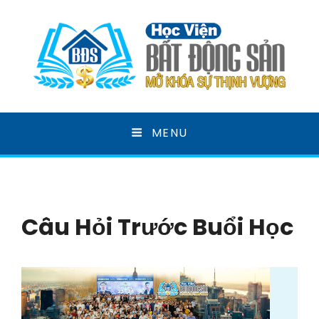
HỌC VIỆN BẤT ĐỘNG
MENU
SẢN
MỞ KHOÁ SỰ THỊNH VƯỢNG
Câu Hỏi Trước Buổi Học