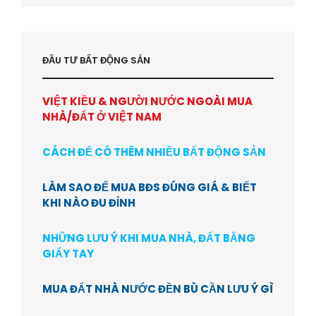
ĐẦU TƯ BẤT ĐỘNG SẢN
VIỆT KIỀU & NGƯỜI NƯỚC NGOÀI MUA
NHÀ/ĐẤT Ở VIỆT NAM
CÁCH ĐỂ CÓ THÊM NHIỀU BẤT ĐỘNG SẢN
LÀM SAO ĐỂ MUA BĐS ĐÚNG GIÁ & BIẾT
KHI NÀO ĐU ĐỈNH
NHỮNG LƯU Ý KHI MUA NHÀ, ĐẤT BẰNG
GIẤY TAY
MUA ĐẤT NHÀ NƯỚC ĐỀN BÙ CẦN LƯU Ý GÌ