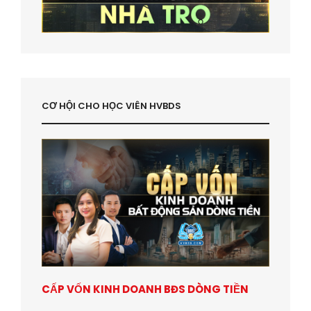
CƠ HỘI CHO HỌC VIÊN HVBDS
CẤP VỐN KINH DOANH BĐS DÒNG TIỀN