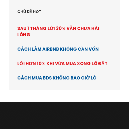
CHỦ ĐỂ HOT
SAU 1 THÁNG LỜI 30% VẪN CHƯA HÀI
LÒNG
CÁCH LÀM AIRBNB KHÔNG CẦN VỐN
LỜI HƠN 10% KHI VỪA MUA XONG LÔ ĐẤT
CÁCH MUA BDS KHÔNG BAO GIỜ LỖ