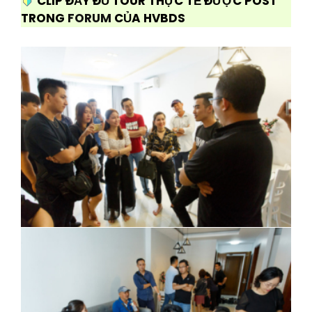
CLIP ĐẦY ĐỦ TOUR THỰC TẾ ĐƯỢC POST
TRONG
FORUM
CỦA HVBDS