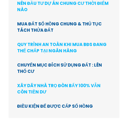
NÊN ĐẦU TƯ DỰ ÁN CHUNG CƯ THỜI ĐIỂM
NÀO
MUA ĐẤT SỔ HỒNG CHUNG & THỦ TỤC
TÁCH THỬA ĐẤT
QUY TRÌNH AN TOÀN KHI MUA BĐS ĐANG
THẾ CHẤP TẠI NGÂN HÀNG
CHUYỂN MỤC ĐÍCH SỬ DỤNG ĐẤT : LÊN
THỔ CƯ
XÂY DÃY NHÀ TRỌ ĐÒN BẨY 100% VẪN
CÒN TIỀN DƯ
ĐIỀU KIỆN ĐỂ ĐƯỢC CẤP SỔ HỒNG