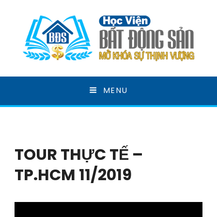
HỌC VIỆN BẤT ĐỘNG
MENU
SẢN
MỞ KHOÁ SỰ THỊNH VƯỢNG
TOUR THỰC TẾ –
TP.HCM 11/2019