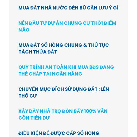
MUA ĐẤT NHÀ NƯỚC ĐỀN BÙ CẦN LƯU Ý GÌ
NÊN ĐẦU TƯ DỰ ÁN CHUNG CƯ THỜI ĐIỂM
NÀO
MUA ĐẤT SỔ HỒNG CHUNG & THỦ TỤC
TÁCH THỬA ĐẤT
QUY TRÌNH AN TOÀN KHI MUA BĐS ĐANG
THẾ CHẤP TẠI NGÂN HÀNG
CHUYỂN MỤC ĐÍCH SỬ DỤNG ĐẤT : LÊN
THỔ CƯ
XÂY DÃY NHÀ TRỌ ĐÒN BẨY 100% VẪN
CÒN TIỀN DƯ
ĐIỀU KIỆN ĐỂ ĐƯỢC CẤP SỔ HỒNG