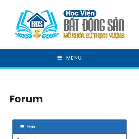
HỌC VIỆN BẤT ĐỘNG
MENU
SẢN
MỞ KHOÁ SỰ THỊNH VƯỢNG
Forum
Menu