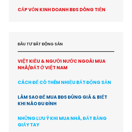
CẤP VỐN KINH DOANH BĐS DÒNG TIỀN
ĐẦU TƯ BẤT ĐỘNG SẢN
VIỆT KIỀU & NGƯỜI NƯỚC NGOÀI MUA
NHÀ/ĐẤT Ở VIỆT NAM
CÁCH ĐỂ CÓ THÊM NHIỀU BẤT ĐỘNG SẢN
LÀM SAO ĐỂ MUA BĐS ĐÚNG GIÁ & BIẾT
KHI NÀO ĐU ĐỈNH
NHỮNG LƯU Ý KHI MUA NHÀ, ĐẤT BẰNG
GIẤY TAY