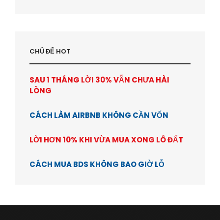
CHỦ ĐỂ HOT
SAU 1 THÁNG LỜI 30% VẪN CHƯA HÀI
LÒNG
CÁCH LÀM AIRBNB KHÔNG CẦN VỐN
LỜI HƠN 10% KHI VỪA MUA XONG LÔ ĐẤT
CÁCH MUA BDS KHÔNG BAO GIỜ LỖ