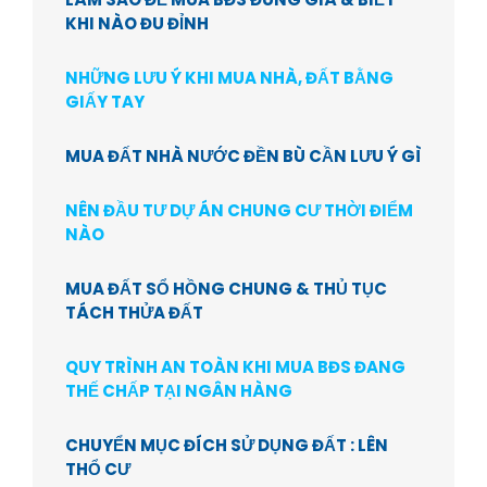
KHI NÀO ĐU ĐỈNH
NHỮNG LƯU Ý KHI MUA NHÀ, ĐẤT BẰNG
GIẤY TAY
MUA ĐẤT NHÀ NƯỚC ĐỀN BÙ CẦN LƯU Ý GÌ
NÊN ĐẦU TƯ DỰ ÁN CHUNG CƯ THỜI ĐIỂM
NÀO
MUA ĐẤT SỔ HỒNG CHUNG & THỦ TỤC
TÁCH THỬA ĐẤT
QUY TRÌNH AN TOÀN KHI MUA BĐS ĐANG
THẾ CHẤP TẠI NGÂN HÀNG
CHUYỂN MỤC ĐÍCH SỬ DỤNG ĐẤT : LÊN
THỔ CƯ