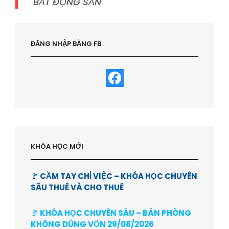
BẤT ĐỘNG SẢN
ĐĂNG NHẬP BẰNG FB
KHÓA HỌC MỚI
🚩 CẦM TAY CHỈ VIỆC – KHÓA HỌC CHUYÊN
SÂU THUÊ VÀ CHO THUÊ
🚩 KHÓA HỌC CHUYÊN SÂU – BÁN PHÒNG
KHÔNG DÙNG VỐN 29/08/2026