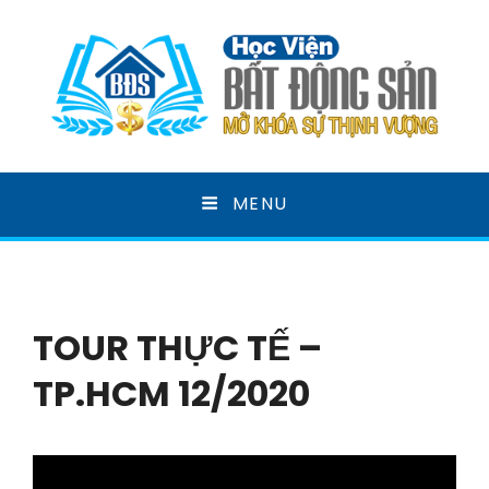
HỌC VIỆN BẤT ĐỘNG
MENU
SẢN
MỞ KHOÁ SỰ THỊNH VƯỢNG
TOUR THỰC TẾ –
TP.HCM 12/2020