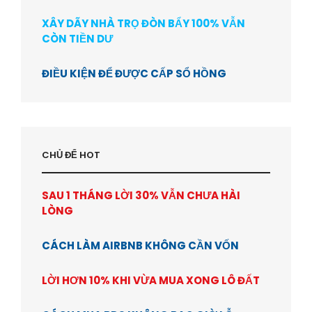
XÂY DÃY NHÀ TRỌ ĐÒN BẨY 100% VẪN
CÒN TIỀN DƯ
ĐIỀU KIỆN ĐỂ ĐƯỢC CẤP SỔ HỒNG
CHỦ ĐỂ HOT
SAU 1 THÁNG LỜI 30% VẪN CHƯA HÀI
LÒNG
CÁCH LÀM AIRBNB KHÔNG CẦN VỐN
LỜI HƠN 10% KHI VỪA MUA XONG LÔ ĐẤT