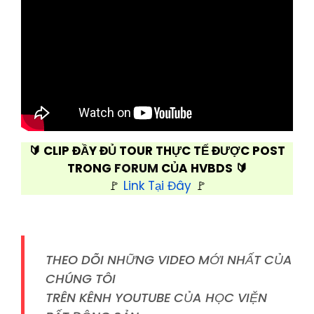
🔰 CLIP ĐẦY ĐỦ TOUR THỰC TẾ ĐƯỢC POST
TRONG
FORUM
CỦA HVBDS
🔰
🚩
Link Tại Đây
🚩
THEO DÕI NHỮNG VIDEO MỚI NHẤT CỦA
CHÚNG TÔI
TRÊN KÊNH YOUTUBE CỦA HỌC VIỆN