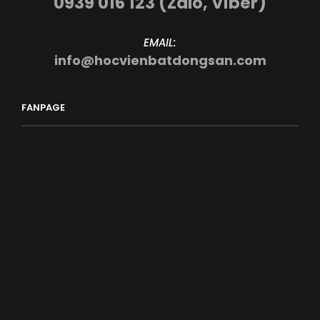
0939 016 123 (Zalo, Viber)
EMAIL:
info@hocvienbatdongsan.com
FANPAGE