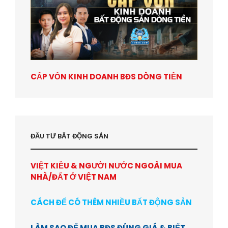
CẤP VỐN KINH DOANH BĐS DÒNG TIỀN
ĐẦU TƯ BẤT ĐỘNG SẢN
VIỆT KIỀU & NGƯỜI NƯỚC NGOÀI MUA
NHÀ/ĐẤT Ở VIỆT NAM
CÁCH ĐỂ CÓ THÊM NHIỀU BẤT ĐỘNG SẢN
LÀM SAO ĐỂ MUA BĐS ĐÚNG GIÁ & BIẾT