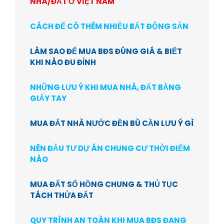
NHÀ/ĐẤT Ở VIỆT NAM
CÁCH ĐỂ CÓ THÊM NHIỀU BẤT ĐỘNG SẢN
LÀM SAO ĐỂ MUA BĐS ĐÚNG GIÁ & BIẾT
KHI NÀO ĐU ĐỈNH
NHỮNG LƯU Ý KHI MUA NHÀ, ĐẤT BẰNG
GIẤY TAY
MUA ĐẤT NHÀ NƯỚC ĐỀN BÙ CẦN LƯU Ý GÌ
NÊN ĐẦU TƯ DỰ ÁN CHUNG CƯ THỜI ĐIỂM
NÀO
MUA ĐẤT SỔ HỒNG CHUNG & THỦ TỤC
TÁCH THỬA ĐẤT
QUY TRÌNH AN TOÀN KHI MUA BĐS ĐANG