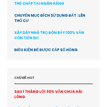
THẾ CHẤP TẠI NGÂN HÀNG
CHUYỂN MỤC ĐÍCH SỬ DỤNG ĐẤT : LÊN
THỔ CƯ
XÂY DÃY NHÀ TRỌ ĐÒN BẨY 100% VẪN
CÒN TIỀN DƯ
ĐIỀU KIỆN ĐỂ ĐƯỢC CẤP SỔ HỒNG
CHỦ ĐỂ HOT
SAU 1 THÁNG LỜI 30% VẪN CHƯA HÀI
LÒNG