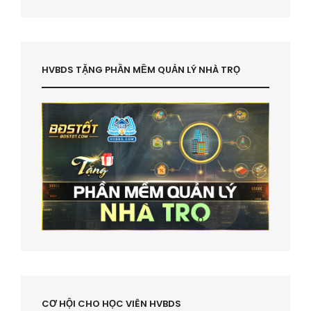
HVBDS TẶNG PHẦN MỀM QUẢN LÝ NHÀ TRỌ
CƠ HỘI CHO HỌC VIÊN HVBDS