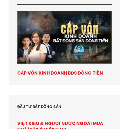
CẤP VỐN KINH DOANH BĐS DÒNG TIỀN
ĐẦU TƯ BẤT ĐỘNG SẢN
VIỆT KIỀU & NGƯỜI NƯỚC NGOÀI MUA