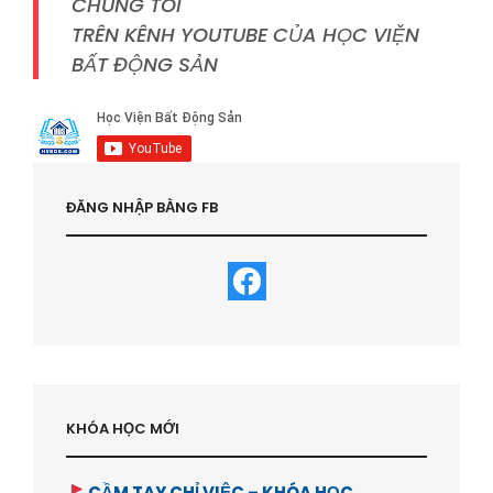
CHÚNG TÔI
TRÊN KÊNH YOUTUBE CỦA HỌC VIỆN
BẤT ĐỘNG SẢN
ĐĂNG NHẬP BẰNG FB
KHÓA HỌC MỚI
CẦM TAY CHỈ VIỆC – KHÓA HỌC