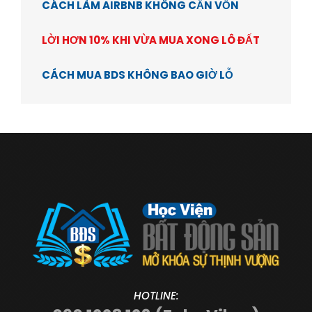
CÁCH LÀM AIRBNB KHÔNG CẦN VỐN
LỜI HƠN 10% KHI VỪA MUA XONG LÔ ĐẤT
CÁCH MUA BDS KHÔNG BAO GIỜ LỖ
HOTLINE: