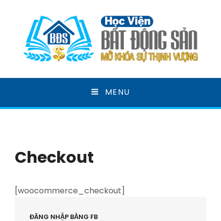
HỌC VIỆN BẤT ĐỘNG
MENU
SẢN
MỞ KHOÁ SỰ THỊNH VƯỢNG
Checkout
[woocommerce_checkout]
ĐĂNG NHẬP BẰNG FB