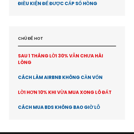
ĐIỀU KIỆN ĐỂ ĐƯỢC CẤP SỔ HỒNG
CHỦ ĐỂ HOT
SAU 1 THÁNG LỜI 30% VẪN CHƯA HÀI
LÒNG
CÁCH LÀM AIRBNB KHÔNG CẦN VỐN
LỜI HƠN 10% KHI VỪA MUA XONG LÔ ĐẤT
CÁCH MUA BDS KHÔNG BAO GIỜ LỖ