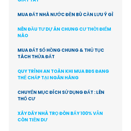
MUA ĐẤT NHÀ NƯỚC ĐỀN BÙ CẦN LƯU Ý GÌ
NÊN ĐẦU TƯ DỰ ÁN CHUNG CƯ THỜI ĐIỂM
NÀO
MUA ĐẤT SỔ HỒNG CHUNG & THỦ TỤC
TÁCH THỬA ĐẤT
QUY TRÌNH AN TOÀN KHI MUA BĐS ĐANG
THẾ CHẤP TẠI NGÂN HÀNG
CHUYỂN MỤC ĐÍCH SỬ DỤNG ĐẤT : LÊN
THỔ CƯ
XÂY DÃY NHÀ TRỌ ĐÒN BẨY 100% VẪN
CÒN TIỀN DƯ