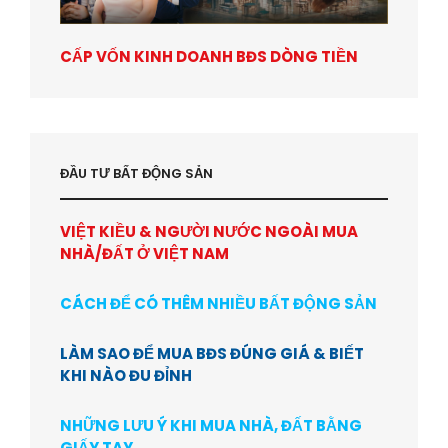
CẤP VỐN KINH DOANH BĐS DÒNG TIỀN
ĐẦU TƯ BẤT ĐỘNG SẢN
VIỆT KIỀU & NGƯỜI NƯỚC NGOÀI MUA
NHÀ/ĐẤT Ở VIỆT NAM
CÁCH ĐỂ CÓ THÊM NHIỀU BẤT ĐỘNG SẢN
LÀM SAO ĐỂ MUA BĐS ĐÚNG GIÁ & BIẾT
KHI NÀO ĐU ĐỈNH
NHỮNG LƯU Ý KHI MUA NHÀ, ĐẤT BẰNG
GIẤY TAY