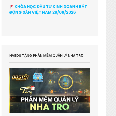
KHÓA HỌC ĐẦU TƯ KINH DOANH BẤT
ĐỘNG SẢN VIỆT NAM 29/08/2026
HVBDS TẶNG PHẦN MỀM QUẢN LÝ NHÀ TRỌ