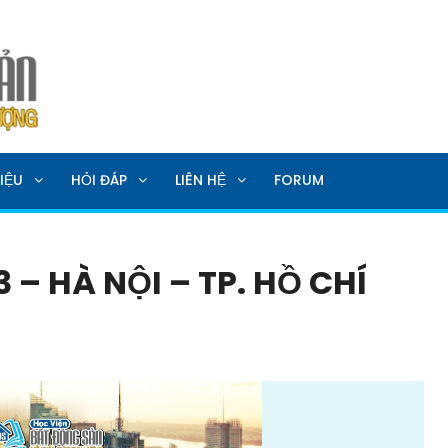
SẢN
IỆU
HỎI ĐÁP
LIÊN HỆ
FORUM
 – HÀ NỘI – TP. HỒ CHÍ