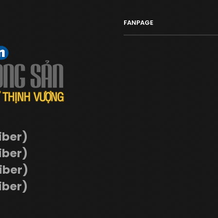
FANPAGE
iber)
iber)
Viber)
iber)