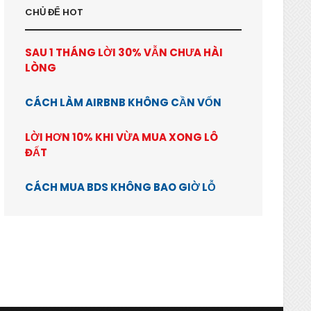
CHỦ ĐỂ HOT
SAU 1 THÁNG LỜI 30% VẪN CHƯA HÀI
LÒNG
CÁCH LÀM AIRBNB KHÔNG CẦN VỐN
LỜI HƠN 10% KHI VỪA MUA XONG LÔ
ĐẤT
CÁCH MUA BDS KHÔNG BAO GIỜ LỖ