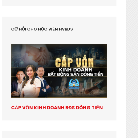
CƠ HỘI CHO HỌC VIÊN HVBDS
CẤP VỐN KINH DOANH BĐS DÒNG TIỀN