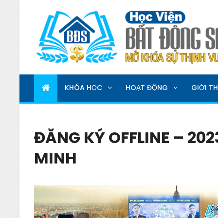
HỌC VIỆN BẤT ĐỘNG 
MỞ KHOÁ SỰ THỊNH VƯỢNG
KHÓA HỌC
HOẠT ĐỘNG
GIỚI TH
ĐĂNG KÝ OFFLINE – 2023
MINH