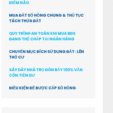
ĐIỂM NÀO
MUA ĐẤT SỔ HỒNG CHUNG & THỦ TỤC
TÁCH THỬA ĐẤT
QUY TRÌNH AN TOÀN KHI MUA BĐS
ĐANG THẾ CHẤP TẠI NGÂN HÀNG
CHUYỂN MỤC ĐÍCH SỬ DỤNG ĐẤT : LÊN
THỔ CƯ
XÂY DÃY NHÀ TRỌ ĐÒN BẨY 100% VẪN
CÒN TIỀN DƯ
ĐIỀU KIỆN ĐỂ ĐƯỢC CẤP SỔ HỒNG