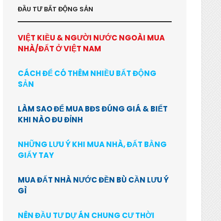
ĐẦU TƯ BẤT ĐỘNG SẢN
VIỆT KIỀU & NGƯỜI NƯỚC NGOÀI MUA
NHÀ/ĐẤT Ở VIỆT NAM
CÁCH ĐỂ CÓ THÊM NHIỀU BẤT ĐỘNG
SẢN
LÀM SAO ĐỂ MUA BĐS ĐÚNG GIÁ & BIẾT
KHI NÀO ĐU ĐỈNH
NHỮNG LƯU Ý KHI MUA NHÀ, ĐẤT BẰNG
GIẤY TAY
MUA ĐẤT NHÀ NƯỚC ĐỀN BÙ CẦN LƯU Ý
GÌ
NÊN ĐẦU TƯ DỰ ÁN CHUNG CƯ THỜI