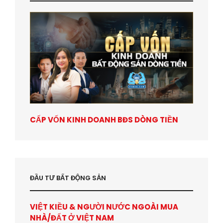
CẤP VỐN KINH DOANH BĐS DÒNG TIỀN
ĐẦU TƯ BẤT ĐỘNG SẢN
VIỆT KIỀU & NGƯỜI NƯỚC NGOÀI MUA
NHÀ/ĐẤT Ở VIỆT NAM