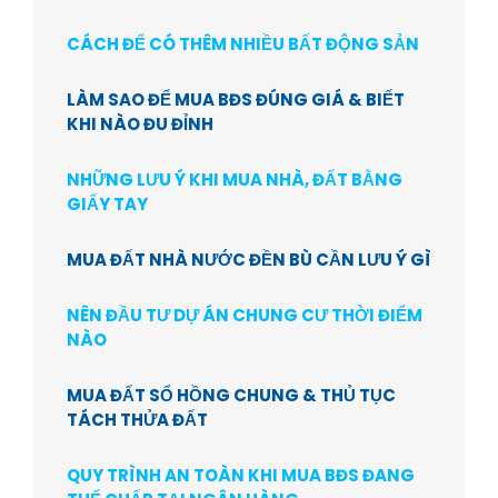
CÁCH ĐỂ CÓ THÊM NHIỀU BẤT ĐỘNG SẢN
LÀM SAO ĐỂ MUA BĐS ĐÚNG GIÁ & BIẾT
KHI NÀO ĐU ĐỈNH
NHỮNG LƯU Ý KHI MUA NHÀ, ĐẤT BẰNG
GIẤY TAY
MUA ĐẤT NHÀ NƯỚC ĐỀN BÙ CẦN LƯU Ý GÌ
NÊN ĐẦU TƯ DỰ ÁN CHUNG CƯ THỜI ĐIỂM
NÀO
MUA ĐẤT SỔ HỒNG CHUNG & THỦ TỤC
TÁCH THỬA ĐẤT
QUY TRÌNH AN TOÀN KHI MUA BĐS ĐANG