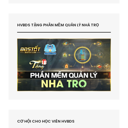
HVBDS TẶNG PHẦN MỀM QUẢN LÝ NHÀ TRỌ
CƠ HỘI CHO HỌC VIÊN HVBDS