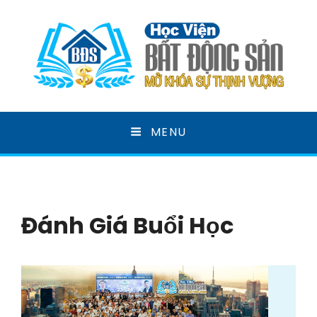
HỌC VIỆN BẤT ĐỘNG
MENU
SẢN
MỞ KHOÁ SỰ THỊNH VƯỢNG
Đánh Giá Buổi Học