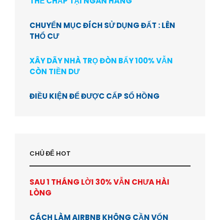
THẾ CHẤP TẠI NGÂN HÀNG
CHUYỂN MỤC ĐÍCH SỬ DỤNG ĐẤT : LÊN
THỔ CƯ
XÂY DÃY NHÀ TRỌ ĐÒN BẨY 100% VẪN
CÒN TIỀN DƯ
ĐIỀU KIỆN ĐỂ ĐƯỢC CẤP SỔ HỒNG
CHỦ ĐỂ HOT
SAU 1 THÁNG LỜI 30% VẪN CHƯA HÀI
LÒNG
CÁCH LÀM AIRBNB KHÔNG CẦN VỐN