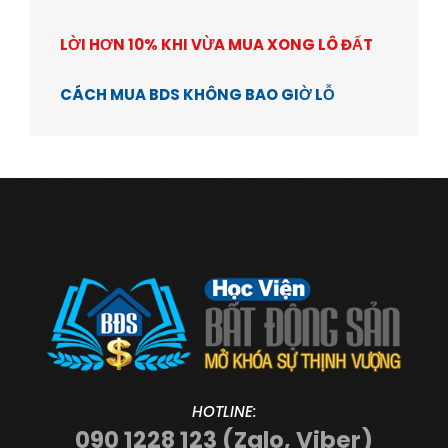
LỜI HƠN 10% KHI VỪA MUA XONG LÔ ĐẤT
CÁCH MUA BDS KHÔNG BAO GIỜ LỖ
HOTLINE:
090 1228 123 (Zalo, Viber)