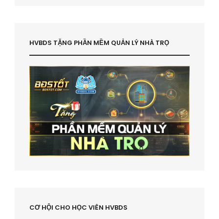
HVBDS TẶNG PHẦN MỀM QUẢN LÝ NHÀ TRỌ
CƠ HỘI CHO HỌC VIÊN HVBDS