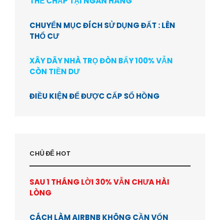
THẾ CHẤP TẠI NGÂN HÀNG
CHUYỂN MỤC ĐÍCH SỬ DỤNG ĐẤT : LÊN
THỔ CƯ
XÂY DÃY NHÀ TRỌ ĐÒN BẨY 100% VẪN
CÒN TIỀN DƯ
ĐIỀU KIỆN ĐỂ ĐƯỢC CẤP SỔ HỒNG
CHỦ ĐỂ HOT
SAU 1 THÁNG LỜI 30% VẪN CHƯA HÀI
LÒNG
CÁCH LÀM AIRBNB KHÔNG CẦN VỐN