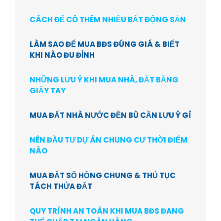
CÁCH ĐỂ CÓ THÊM NHIỀU BẤT ĐỘNG SẢN
LÀM SAO ĐỂ MUA BĐS ĐÚNG GIÁ & BIẾT
KHI NÀO ĐU ĐỈNH
NHỮNG LƯU Ý KHI MUA NHÀ, ĐẤT BẰNG
GIẤY TAY
MUA ĐẤT NHÀ NƯỚC ĐỀN BÙ CẦN LƯU Ý GÌ
NÊN ĐẦU TƯ DỰ ÁN CHUNG CƯ THỜI ĐIỂM
NÀO
MUA ĐẤT SỔ HỒNG CHUNG & THỦ TỤC
TÁCH THỬA ĐẤT
QUY TRÌNH AN TOÀN KHI MUA BĐS ĐANG