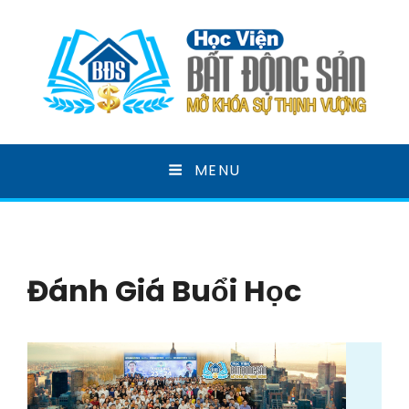
HỌC VIỆN BẤT ĐỘNG
MENU
SẢN
MỞ KHOÁ SỰ THỊNH VƯỢNG
Đánh Giá Buổi Học