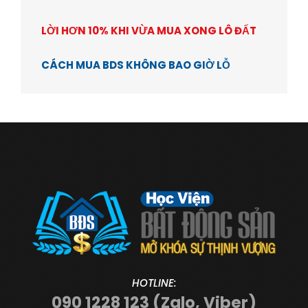
LỜI HƠN 10% KHI VỪA MUA XONG LÔ ĐẤT
CÁCH MUA BDS KHÔNG BAO GIỜ LỖ
HOTLINE:
090 1228 123 (Zalo, Viber)