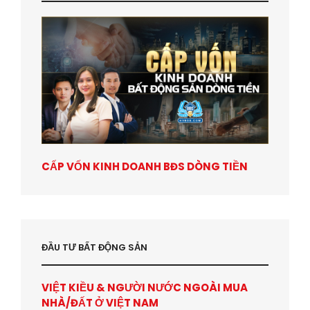
CẤP VỐN KINH DOANH BĐS DÒNG TIỀN
ĐẦU TƯ BẤT ĐỘNG SẢN
VIỆT KIỀU & NGƯỜI NƯỚC NGOÀI MUA
NHÀ/ĐẤT Ở VIỆT NAM