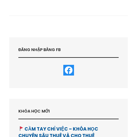
ĐỘNG
SẢN
ÚC
–
LUẬT
BẢO
VỆ
NHÀ
ĐẦU
ĐĂNG NHẬP BẰNG FB
TƯ
BẤT
ĐỘNG
SẢN
RA
SAO
?
–
HVBDS.COM
KHÓA HỌC MỚI
CẦM TAY CHỈ VIỆC – KHÓA HỌC
CHUYÊN SÂU THUÊ VÀ CHO THUÊ