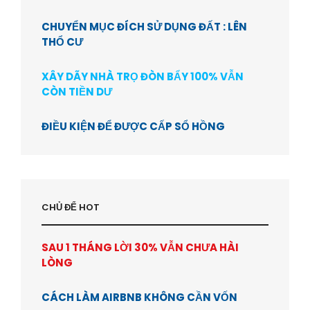
CHUYỂN MỤC ĐÍCH SỬ DỤNG ĐẤT : LÊN
THỔ CƯ
XÂY DÃY NHÀ TRỌ ĐÒN BẨY 100% VẪN
CÒN TIỀN DƯ
ĐIỀU KIỆN ĐỂ ĐƯỢC CẤP SỔ HỒNG
CHỦ ĐỂ HOT
SAU 1 THÁNG LỜI 30% VẪN CHƯA HÀI
LÒNG
CÁCH LÀM AIRBNB KHÔNG CẦN VỐN