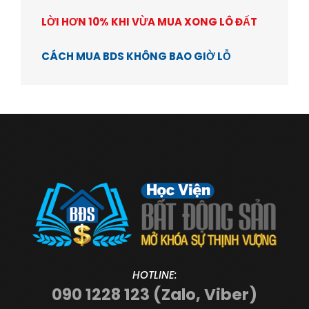
LỜI HƠN 10% KHI VỪA MUA XONG LÔ ĐẤT
CÁCH MUA BDS KHÔNG BAO GIỜ LỖ
HOTLINE:
090 1228 123 (Zalo, Viber)