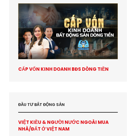
CẤP VỐN KINH DOANH BĐS DÒNG TIỀN
ĐẦU TƯ BẤT ĐỘNG SẢN
VIỆT KIỀU & NGƯỜI NƯỚC NGOÀI MUA
NHÀ/ĐẤT Ở VIỆT NAM