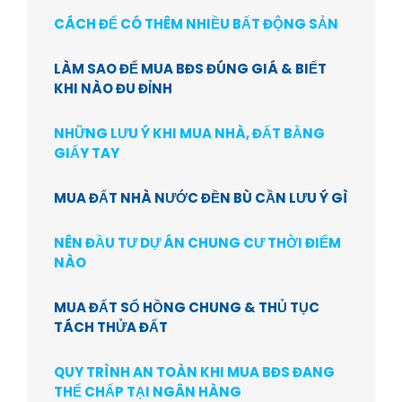
CÁCH ĐỂ CÓ THÊM NHIỀU BẤT ĐỘNG SẢN
LÀM SAO ĐỂ MUA BĐS ĐÚNG GIÁ & BIẾT
KHI NÀO ĐU ĐỈNH
NHỮNG LƯU Ý KHI MUA NHÀ, ĐẤT BẰNG
GIẤY TAY
MUA ĐẤT NHÀ NƯỚC ĐỀN BÙ CẦN LƯU Ý GÌ
NÊN ĐẦU TƯ DỰ ÁN CHUNG CƯ THỜI ĐIỂM
NÀO
MUA ĐẤT SỔ HỒNG CHUNG & THỦ TỤC
TÁCH THỬA ĐẤT
QUY TRÌNH AN TOÀN KHI MUA BĐS ĐANG
THẾ CHẤP TẠI NGÂN HÀNG