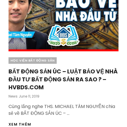
Categories
HỌC VIỆN BẤT ĐỘNG SẢN
BẤT ĐỘNG SẢN ÚC – LUẬT BẢO VỆ NHÀ
ĐẦU TƯ BẤT ĐỘNG SẢN RA SAO ? –
HVBDS.COM
Posted
News
June 11, 2019
On
Cùng lắng nghe THS. MICHAEL TÂM NGUYỄN chia
sẻ về BẤT ĐỘNG SẢN ÚC – …
BẤT
XEM THÊM