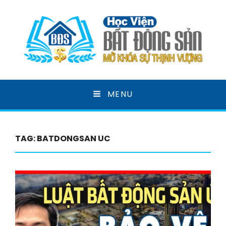
HỌC VIỆN BẤT ĐỘNG
MENU
SẢN
MỞ KHOÁ SỰ THỊNH VƯỢNG
TAG:
BATDONGSAN UC