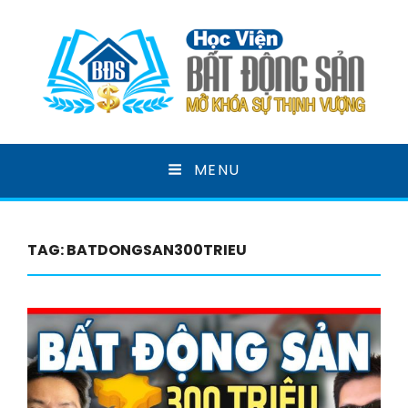
HỌC VIỆN BẤT ĐỘNG
MENU
SẢN
MỞ KHOÁ SỰ THỊNH VƯỢNG
TAG:
BATDONGSAN300TRIEU