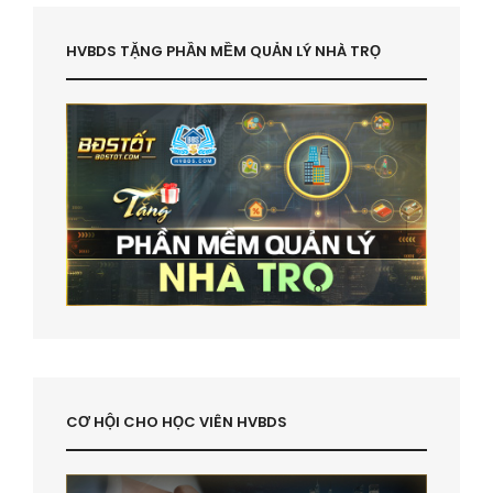
HVBDS TẶNG PHẦN MỀM QUẢN LÝ NHÀ TRỌ
CƠ HỘI CHO HỌC VIÊN HVBDS