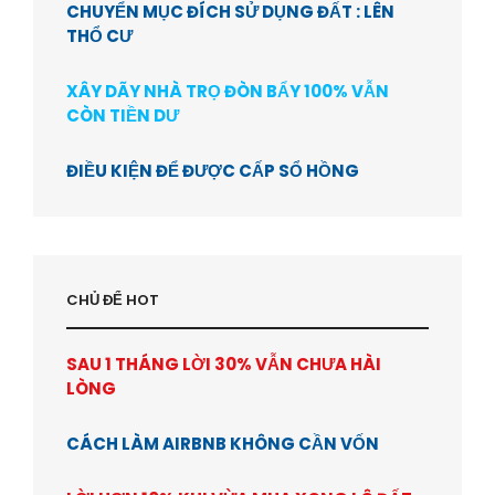
CHUYỂN MỤC ĐÍCH SỬ DỤNG ĐẤT : LÊN
THỔ CƯ
XÂY DÃY NHÀ TRỌ ĐÒN BẨY 100% VẪN
CÒN TIỀN DƯ
ĐIỀU KIỆN ĐỂ ĐƯỢC CẤP SỔ HỒNG
CHỦ ĐỂ HOT
SAU 1 THÁNG LỜI 30% VẪN CHƯA HÀI
LÒNG
CÁCH LÀM AIRBNB KHÔNG CẦN VỐN