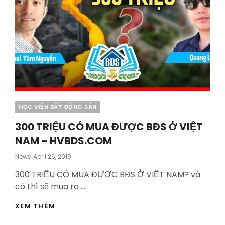
Categories
HỌC VIỆN BẤT ĐỘNG SẢN
300 TRIỆU CÓ MUA ĐƯỢC BĐS Ở VIỆT
NAM – HVBDS.COM
Posted
News
April 26, 2019
On
300 TRIỆU CÓ MUA ĐƯỢC BĐS Ở VIỆT NAM? và
có thì sẽ mua ra …
300
XEM THÊM
TRIỆU
CÓ