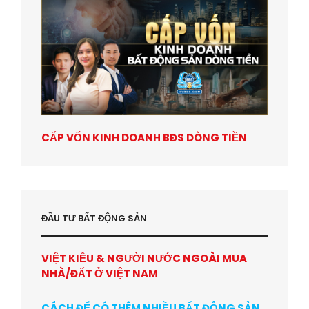
CẤP VỐN KINH DOANH BĐS DÒNG TIỀN
ĐẦU TƯ BẤT ĐỘNG SẢN
VIỆT KIỀU & NGƯỜI NƯỚC NGOÀI MUA
NHÀ/ĐẤT Ở VIỆT NAM
CÁCH ĐỂ CÓ THÊM NHIỀU BẤT ĐỘNG SẢN