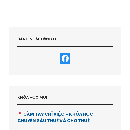
MUA
ĐƯỢC
BĐS
Ở
VIỆT
NAM
–
ĐĂNG NHẬP BẰNG FB
HVBDS.COM
KHÓA HỌC MỚI
CẦM TAY CHỈ VIỆC – KHÓA HỌC
CHUYÊN SÂU THUÊ VÀ CHO THUÊ