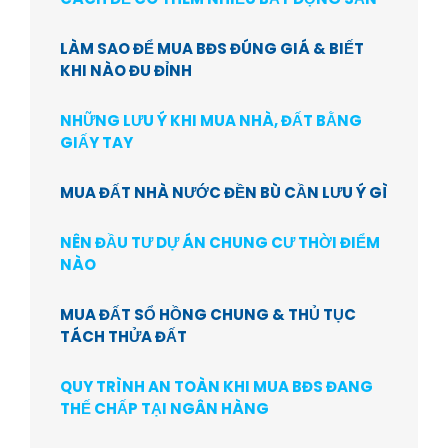
LÀM SAO ĐỂ MUA BĐS ĐÚNG GIÁ & BIẾT
KHI NÀO ĐU ĐỈNH
NHỮNG LƯU Ý KHI MUA NHÀ, ĐẤT BẰNG
GIẤY TAY
MUA ĐẤT NHÀ NƯỚC ĐỀN BÙ CẦN LƯU Ý GÌ
NÊN ĐẦU TƯ DỰ ÁN CHUNG CƯ THỜI ĐIỂM
NÀO
MUA ĐẤT SỔ HỒNG CHUNG & THỦ TỤC
TÁCH THỬA ĐẤT
QUY TRÌNH AN TOÀN KHI MUA BĐS ĐANG
THẾ CHẤP TẠI NGÂN HÀNG