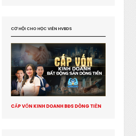
CƠ HỘI CHO HỌC VIÊN HVBDS
CẤP VỐN KINH DOANH BĐS DÒNG TIỀN