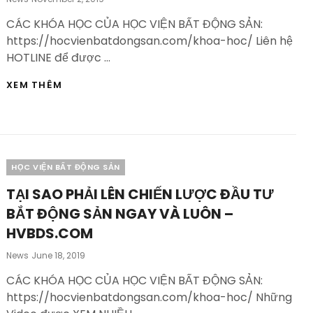
On
CÁC KHÓA HỌC CỦA HỌC VIỆN BẤT ĐỘNG SẢN:
https://hocvienbatdongsan.com/khoa-hoc/ Liên hệ
HOTLINE để được …
TOUR
XEM THÊM
THỰC
TẾ
BĐS
VIỆT
NAM
–
Categories
HỌC VIỆN BẤT ĐỘNG SẢN
HVBDS.COM
TẠI SAO PHẢI LÊN CHIẾN LƯỢC ĐẦU TƯ
BẮT ĐỘNG SẢN NGAY VÀ LUÔN –
HVBDS.COM
Posted
News
June 18, 2019
On
CÁC KHÓA HỌC CỦA HỌC VIỆN BẤT ĐỘNG SẢN:
https://hocvienbatdongsan.com/khoa-hoc/ Những