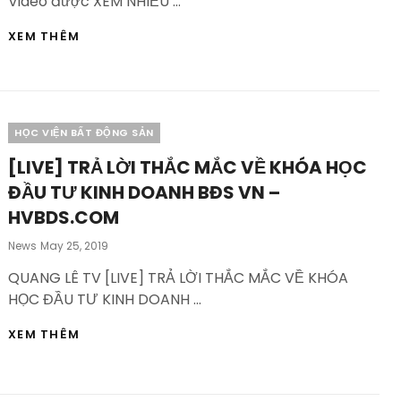
Video được XEM NHIỀU …
TẠI
XEM THÊM
SAO
PHẢI
LÊN
CHIẾN
LƯỢC
Categories
HỌC VIỆN BẤT ĐỘNG SẢN
ĐẦU
TƯ
[LIVE] TRẢ LỜI THẮC MẮC VỀ KHÓA HỌC
BẮT
ĐỘNG
ĐẦU TƯ KINH DOANH BĐS VN –
SẢN
HVBDS.COM
NGAY
VÀ
Posted
News
May 25, 2019
LUÔN
On
–
QUANG LÊ TV [LIVE] TRẢ LỜI THẮC MẮC VỀ KHÓA
HVBDS.COM
HỌC ĐẦU TƯ KINH DOANH …
[LIVE]
XEM THÊM
TRẢ
LỜI
THẮC
MẮC