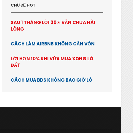
CHỦ ĐỂ HOT
SAU 1 THÁNG LỜI 30% VẪN CHƯA HÀI
LÒNG
CÁCH LÀM AIRBNB KHÔNG CẦN VỐN
LỜI HƠN 10% KHI VỪA MUA XONG LÔ
ĐẤT
CÁCH MUA BDS KHÔNG BAO GIỜ LỖ