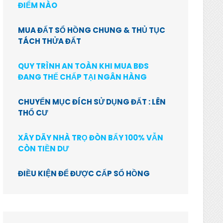
ĐIỂM NÀO
MUA ĐẤT SỔ HỒNG CHUNG & THỦ TỤC
TÁCH THỬA ĐẤT
QUY TRÌNH AN TOÀN KHI MUA BĐS
ĐANG THẾ CHẤP TẠI NGÂN HÀNG
CHUYỂN MỤC ĐÍCH SỬ DỤNG ĐẤT : LÊN
THỔ CƯ
XÂY DÃY NHÀ TRỌ ĐÒN BẨY 100% VẪN
CÒN TIỀN DƯ
ĐIỀU KIỆN ĐỂ ĐƯỢC CẤP SỔ HỒNG