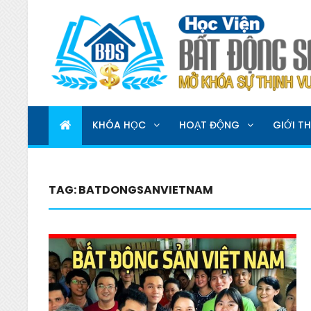
HỌC VIỆN BẤT ĐỘNG 
MỞ KHOÁ SỰ THỊNH VƯỢNG
KHÓA HỌC
HOẠT ĐỘNG
GIỚI TH
TAG:
BATDONGSANVIETNAM