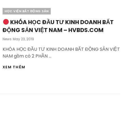
VỀ
KHÓA
Categories
HỌC VIỆN BẤT ĐỘNG SẢN
HỌC
KHÓA HỌC ĐẦU TƯ KINH DOANH BẤT
ĐẦU
TƯ
ĐỘNG SẢN VIỆT NAM – HVBDS.COM
KINH
DOANH
Posted
News
May 23, 2019
BĐS
On
VN
KHÓA HỌC ĐẦU TƯ KINH DOANH BẤT ĐỘNG SẢN VIỆT
–
NAM gồm có 2 PHẦN …
HVBDS.COM
XEM THÊM
KHÓA
HỌC
ĐẦU
TƯ
KINH
DOANH
BẤT
ĐỘNG
SẢN
VIỆT
NAM