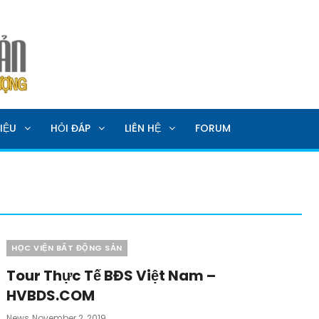
SẢN
IỆU
HỎI ĐÁP
LIÊN HỆ
FORUM
Categories
HỌC VIỆN BẤT ĐỘNG SẢN
Tour Thực Tế BĐS Việt Nam –
HVBDS.COM
Posted
News
November 2, 2019