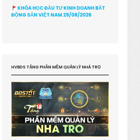
KHÓA HỌC ĐẦU TƯ KINH DOANH BẤT
ĐỘNG SẢN VIỆT NAM 29/08/2026
HVBDS TẶNG PHẦN MỀM QUẢN LÝ NHÀ TRỌ