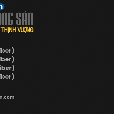
iber)
iber)
Viber)
iber)
n.com