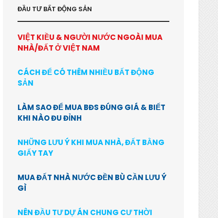
ĐẦU TƯ BẤT ĐỘNG SẢN
VIỆT KIỀU & NGƯỜI NƯỚC NGOÀI MUA
NHÀ/ĐẤT Ở VIỆT NAM
CÁCH ĐỂ CÓ THÊM NHIỀU BẤT ĐỘNG
SẢN
LÀM SAO ĐỂ MUA BĐS ĐÚNG GIÁ & BIẾT
KHI NÀO ĐU ĐỈNH
NHỮNG LƯU Ý KHI MUA NHÀ, ĐẤT BẰNG
GIẤY TAY
MUA ĐẤT NHÀ NƯỚC ĐỀN BÙ CẦN LƯU Ý
GÌ
NÊN ĐẦU TƯ DỰ ÁN CHUNG CƯ THỜI