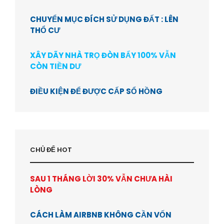
CHUYỂN MỤC ĐÍCH SỬ DỤNG ĐẤT : LÊN
THỔ CƯ
XÂY DÃY NHÀ TRỌ ĐÒN BẨY 100% VẪN
CÒN TIỀN DƯ
ĐIỀU KIỆN ĐỂ ĐƯỢC CẤP SỔ HỒNG
CHỦ ĐỂ HOT
SAU 1 THÁNG LỜI 30% VẪN CHƯA HÀI
LÒNG
CÁCH LÀM AIRBNB KHÔNG CẦN VỐN