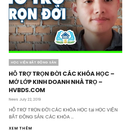
Categories
HỌC VIỆN BẤT ĐỘNG SẢN
HỖ TRỢ TRỌN ĐỜI CÁC KHÓA HỌC –
MỞ LỚP KINH DOANH NHÀ TRỌ –
HVBDS.COM
Posted
News
July 22, 2019
On
HỖ TRỢ TRỌN ĐỜI CÁC KHÓA HỌC tại HỌC VIỆN
BẤT ĐỘNG SẢN. CÁC KHÓA …
HỖ
XEM THÊM