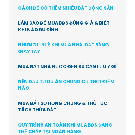
CÁCH ĐỂ CÓ THÊM NHIỀU BẤT ĐỘNG SẢN
LÀM SAO ĐỂ MUA BĐS ĐÚNG GIÁ & BIẾT
KHI NÀO ĐU ĐỈNH
NHỮNG LƯU Ý KHI MUA NHÀ, ĐẤT BẰNG
GIẤY TAY
MUA ĐẤT NHÀ NƯỚC ĐỀN BÙ CẦN LƯU Ý GÌ
NÊN ĐẦU TƯ DỰ ÁN CHUNG CƯ THỜI ĐIỂM
NÀO
MUA ĐẤT SỔ HỒNG CHUNG & THỦ TỤC
TÁCH THỬA ĐẤT
QUY TRÌNH AN TOÀN KHI MUA BĐS ĐANG
THẾ CHẤP TẠI NGÂN HÀNG