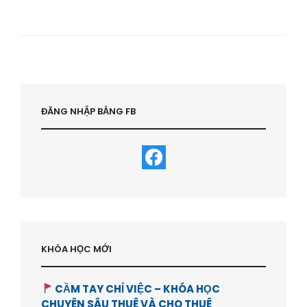
TRỢ
TRỌN
ĐỜI
CÁC
KHÓA
HỌC
–
MỞ
LỚP
ĐĂNG NHẬP BẰNG FB
KINH
DOANH
NHÀ
TRỌ
–
HVBDS.COM
KHÓA HỌC MỚI
CẦM TAY CHỈ VIỆC – KHÓA HỌC
CHUYÊN SÂU THUÊ VÀ CHO THUÊ