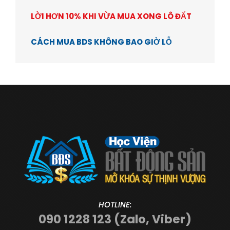
LỜI HƠN 10% KHI VỪA MUA XONG LÔ ĐẤT
CÁCH MUA BDS KHÔNG BAO GIỜ LỖ
HOTLINE:
090 1228 123 (Zalo, Viber)