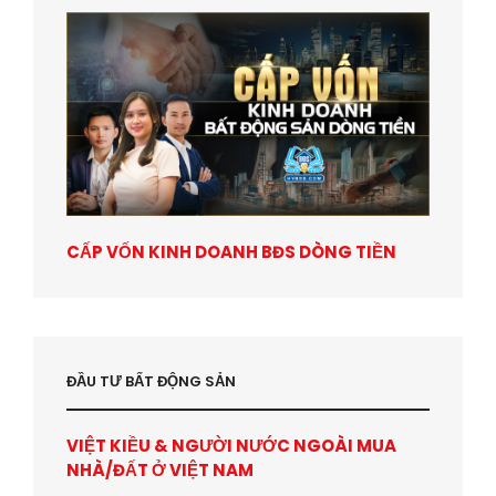
CẤP VỐN KINH DOANH BĐS DÒNG TIỀN
ĐẦU TƯ BẤT ĐỘNG SẢN
VIỆT KIỀU & NGƯỜI NƯỚC NGOÀI MUA
NHÀ/ĐẤT Ở VIỆT NAM