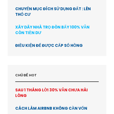
CHUYỂN MỤC ĐÍCH SỬ DỤNG ĐẤT : LÊN
THỔ CƯ
XÂY DÃY NHÀ TRỌ ĐÒN BẨY 100% VẪN
CÒN TIỀN DƯ
ĐIỀU KIỆN ĐỂ ĐƯỢC CẤP SỔ HỒNG
CHỦ ĐỂ HOT
SAU 1 THÁNG LỜI 30% VẪN CHƯA HÀI
LÒNG
CÁCH LÀM AIRBNB KHÔNG CẦN VỐN