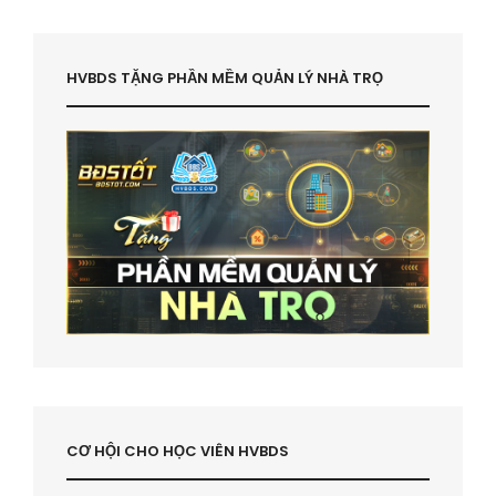
HVBDS TẶNG PHẦN MỀM QUẢN LÝ NHÀ TRỌ
CƠ HỘI CHO HỌC VIÊN HVBDS