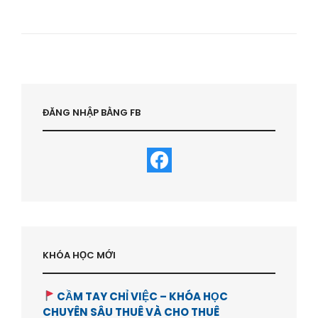
HỘI
CHO
CÁC
NHÀ
ĐẦU
TƯ
CÁ
NHÂN
–
ĐĂNG NHẬP BẰNG FB
HVBDS.COM
KHÓA HỌC MỚI
CẦM TAY CHỈ VIỆC – KHÓA HỌC
CHUYÊN SÂU THUÊ VÀ CHO THUÊ