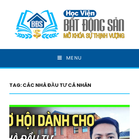
HỌC VIỆN BẤT ĐỘNG
MENU
SẢN
MỞ KHOÁ SỰ THỊNH VƯỢNG
TAG:
CÁC NHÀ ĐẦU TƯ CÁ NHÂN