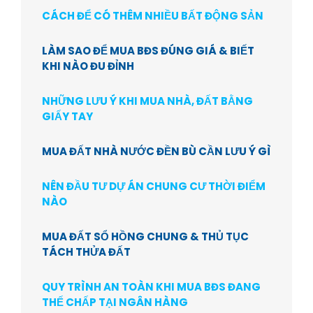
CÁCH ĐỂ CÓ THÊM NHIỀU BẤT ĐỘNG SẢN
LÀM SAO ĐỂ MUA BĐS ĐÚNG GIÁ & BIẾT
KHI NÀO ĐU ĐỈNH
NHỮNG LƯU Ý KHI MUA NHÀ, ĐẤT BẰNG
GIẤY TAY
MUA ĐẤT NHÀ NƯỚC ĐỀN BÙ CẦN LƯU Ý GÌ
NÊN ĐẦU TƯ DỰ ÁN CHUNG CƯ THỜI ĐIỂM
NÀO
MUA ĐẤT SỔ HỒNG CHUNG & THỦ TỤC
TÁCH THỬA ĐẤT
QUY TRÌNH AN TOÀN KHI MUA BĐS ĐANG
THẾ CHẤP TẠI NGÂN HÀNG