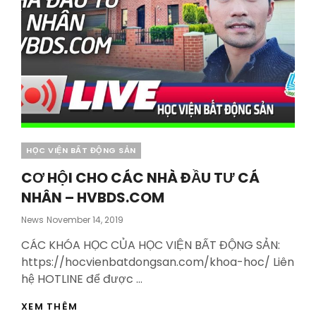
Categories
HỌC VIỆN BẤT ĐỘNG SẢN
CƠ HỘI CHO CÁC NHÀ ĐẦU TƯ CÁ
NHÂN – HVBDS.COM
Posted
News
November 14, 2019
On
CÁC KHÓA HỌC CỦA HỌC VIỆN BẤT ĐỘNG SẢN:
https://hocvienbatdongsan.com/khoa-hoc/ Liên
hệ HOTLINE để được …
CƠ
XEM THÊM