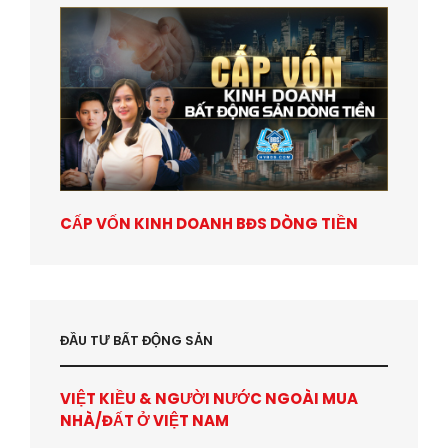
CẤP VỐN KINH DOANH BĐS DÒNG TIỀN
ĐẦU TƯ BẤT ĐỘNG SẢN
VIỆT KIỀU & NGƯỜI NƯỚC NGOÀI MUA
NHÀ/ĐẤT Ở VIỆT NAM