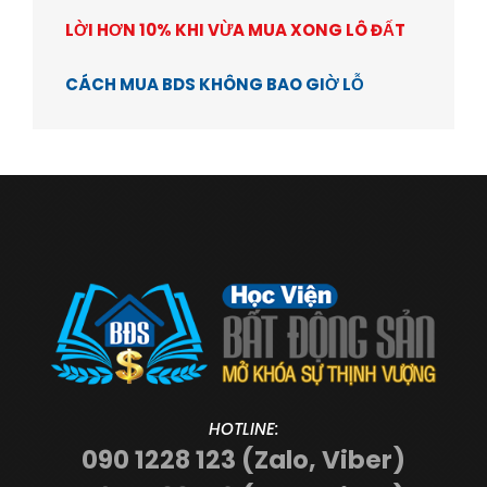
LỜI HƠN 10% KHI VỪA MUA XONG LÔ ĐẤT
CÁCH MUA BDS KHÔNG BAO GIỜ LỖ
HOTLINE:
090 1228 123 (Zalo, Viber)