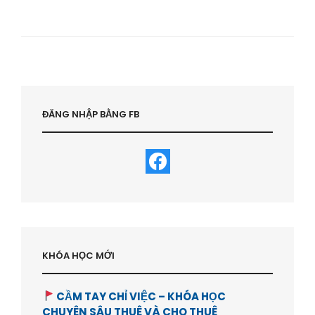
KIẾM
TIỀN
MÀ
AI
CŨNG
LÀM
ĐƯỢC
–
QUẢN
ĐĂNG NHẬP BẰNG FB
LÝ
TÀI
CHÍNH-
HVBDS.COM
KHÓA HỌC MỚI
CẦM TAY CHỈ VIỆC – KHÓA HỌC
CHUYÊN SÂU THUÊ VÀ CHO THUÊ