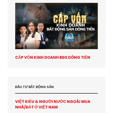
CẤP VỐN KINH DOANH BĐS DÒNG TIỀN
ĐẦU TƯ BẤT ĐỘNG SẢN
VIỆT KIỀU & NGƯỜI NƯỚC NGOÀI MUA
NHÀ/ĐẤT Ở VIỆT NAM