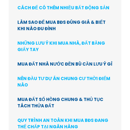
CÁCH ĐỂ CÓ THÊM NHIỀU BẤT ĐỘNG SẢN
LÀM SAO ĐỂ MUA BĐS ĐÚNG GIÁ & BIẾT
KHI NÀO ĐU ĐỈNH
NHỮNG LƯU Ý KHI MUA NHÀ, ĐẤT BẰNG
GIẤY TAY
MUA ĐẤT NHÀ NƯỚC ĐỀN BÙ CẦN LƯU Ý GÌ
NÊN ĐẦU TƯ DỰ ÁN CHUNG CƯ THỜI ĐIỂM
NÀO
MUA ĐẤT SỔ HỒNG CHUNG & THỦ TỤC
TÁCH THỬA ĐẤT
QUY TRÌNH AN TOÀN KHI MUA BĐS ĐANG
THẾ CHẤP TẠI NGÂN HÀNG