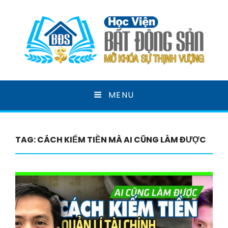
HỌC VIỆN BẤT ĐỘNG
MENU
SẢN
MỞ KHOÁ SỰ THỊNH VƯỢNG
TAG:
CÁCH KIẾM TIỀN MÀ AI CŨNG LÀM ĐƯỢC