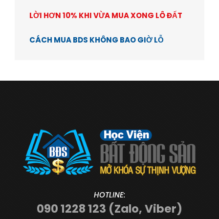
LỜI HƠN 10% KHI VỪA MUA XONG LÔ ĐẤT
CÁCH MUA BDS KHÔNG BAO GIỜ LỖ
HOTLINE:
090 1228 123 (Zalo, Viber)