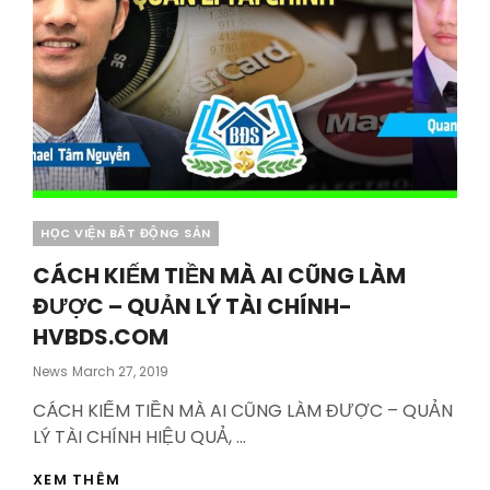
Categories
HỌC VIỆN BẤT ĐỘNG SẢN
CÁCH KIẾM TIỀN MÀ AI CŨNG LÀM
ĐƯỢC – QUẢN LÝ TÀI CHÍNH-
HVBDS.COM
Posted
News
March 27, 2019
On
CÁCH KIẾM TIỀN MÀ AI CŨNG LÀM ĐƯỢC – QUẢN
LÝ TÀI CHÍNH HIỆU QUẢ, …
CÁCH
XEM THÊM