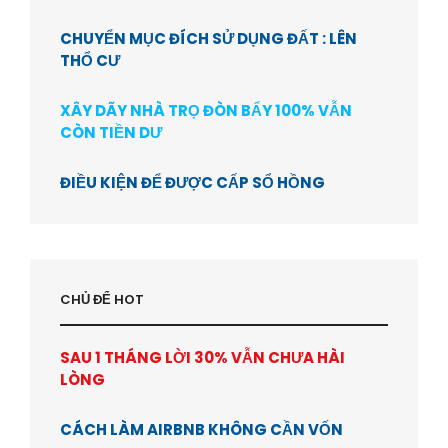
CHUYỂN MỤC ĐÍCH SỬ DỤNG ĐẤT : LÊN
THỔ CƯ
XÂY DÃY NHÀ TRỌ ĐÒN BẨY 100% VẪN
CÒN TIỀN DƯ
ĐIỀU KIỆN ĐỂ ĐƯỢC CẤP SỔ HỒNG
CHỦ ĐỂ HOT
SAU 1 THÁNG LỜI 30% VẪN CHƯA HÀI
LÒNG
CÁCH LÀM AIRBNB KHÔNG CẦN VỐN