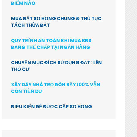
ĐIỂM NÀO
MUA ĐẤT SỔ HỒNG CHUNG & THỦ TỤC
TÁCH THỬA ĐẤT
QUY TRÌNH AN TOÀN KHI MUA BĐS
ĐANG THẾ CHẤP TẠI NGÂN HÀNG
CHUYỂN MỤC ĐÍCH SỬ DỤNG ĐẤT : LÊN
THỔ CƯ
XÂY DÃY NHÀ TRỌ ĐÒN BẨY 100% VẪN
CÒN TIỀN DƯ
ĐIỀU KIỆN ĐỂ ĐƯỢC CẤP SỔ HỒNG