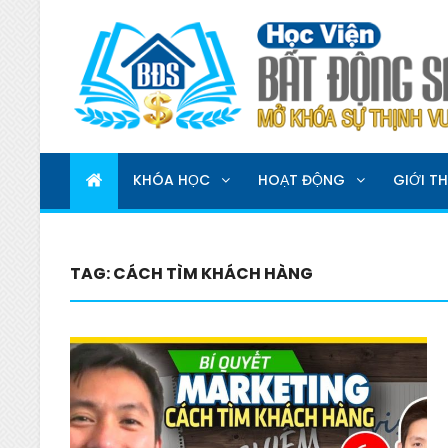
HỌC VIỆN BẤT ĐỘNG 
MỞ KHOÁ SỰ THỊNH VƯỢNG
KHÓA HỌC
HOẠT ĐỘNG
GIỚI TH
TAG:
CÁCH TÌM KHÁCH HÀNG