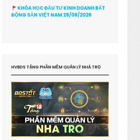
KHÓA HỌC ĐẦU TƯ KINH DOANH BẤT
ĐỘNG SẢN VIỆT NAM 29/08/2026
HVBDS TẶNG PHẦN MỀM QUẢN LÝ NHÀ TRỌ