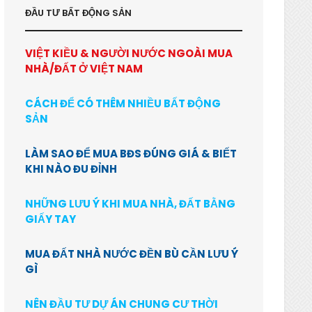
ĐẦU TƯ BẤT ĐỘNG SẢN
VIỆT KIỀU & NGƯỜI NƯỚC NGOÀI MUA
NHÀ/ĐẤT Ở VIỆT NAM
CÁCH ĐỂ CÓ THÊM NHIỀU BẤT ĐỘNG
SẢN
LÀM SAO ĐỂ MUA BĐS ĐÚNG GIÁ & BIẾT
KHI NÀO ĐU ĐỈNH
NHỮNG LƯU Ý KHI MUA NHÀ, ĐẤT BẰNG
GIẤY TAY
MUA ĐẤT NHÀ NƯỚC ĐỀN BÙ CẦN LƯU Ý
GÌ
NÊN ĐẦU TƯ DỰ ÁN CHUNG CƯ THỜI