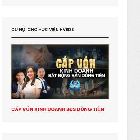
CƠ HỘI CHO HỌC VIÊN HVBDS
CẤP VỐN KINH DOANH BĐS DÒNG TIỀN