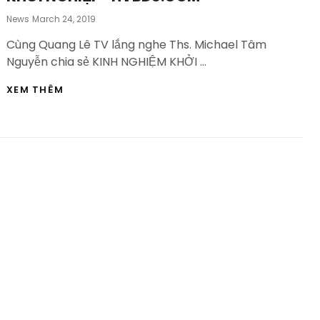
Posted
News
March 24, 2019
On
Cùng Quang Lê TV lắng nghe Ths. Michael Tâm
Nguyễn chia sẻ KINH NGHIỆM KHỞI …
CÁCH
XEM THÊM
TÌM
KHÁCH
HÀNG,
BÍ
QUYẾT
MARKETING
HIỆU
QUẢ
|
KINH
NGHIỆM
KHỞI
NGHIỆP-
HVBDS.COM