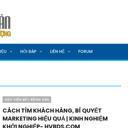
SẢN
IỆU
HỎI ĐÁP
LIÊN HỆ
FORUM
Categories
HỌC VIỆN BẤT ĐỘNG SẢN
CÁCH TÌM KHÁCH HÀNG, BÍ QUYẾT
MARKETING HIỆU QUẢ | KINH NGHIỆM
KHỞI NGHIỆP- HVBDS.COM