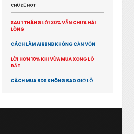
CHỦ ĐỂ HOT
SAU 1 THÁNG LỜI 30% VẪN CHƯA HÀI
LÒNG
CÁCH LÀM AIRBNB KHÔNG CẦN VỐN
LỜI HƠN 10% KHI VỪA MUA XONG LÔ
ĐẤT
CÁCH MUA BDS KHÔNG BAO GIỜ LỖ