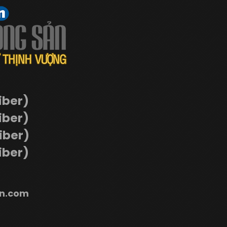
iber)
iber)
Viber)
iber)
n.com