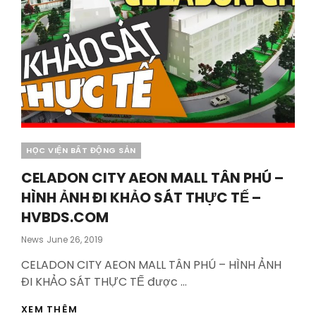
Categories
HỌC VIỆN BẤT ĐỘNG SẢN
CELADON CITY AEON MALL TÂN PHÚ –
HÌNH ẢNH ĐI KHẢO SÁT THỰC TẾ –
HVBDS.COM
Posted
News
June 26, 2019
On
CELADON CITY AEON MALL TÂN PHÚ – HÌNH ẢNH
ĐI KHẢO SÁT THỰC TẾ được …
CELADON
XEM THÊM