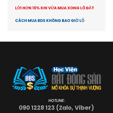
LỜI HƠN 10% KHI VỪA MUA XONG LÔ ĐẤT
CÁCH MUA BDS KHÔNG BAO GIỜ LỖ
HOTLINE:
090 1228 123 (Zalo, Viber)