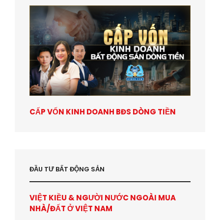
CẤP VỐN KINH DOANH BĐS DÒNG TIỀN
ĐẦU TƯ BẤT ĐỘNG SẢN
VIỆT KIỀU & NGƯỜI NƯỚC NGOÀI MUA
NHÀ/ĐẤT Ở VIỆT NAM