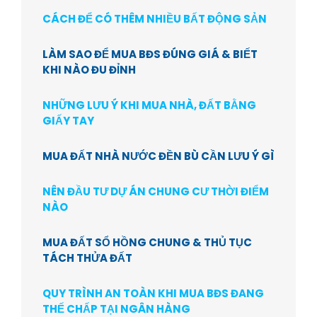
CÁCH ĐỂ CÓ THÊM NHIỀU BẤT ĐỘNG SẢN
LÀM SAO ĐỂ MUA BĐS ĐÚNG GIÁ & BIẾT
KHI NÀO ĐU ĐỈNH
NHỮNG LƯU Ý KHI MUA NHÀ, ĐẤT BẰNG
GIẤY TAY
MUA ĐẤT NHÀ NƯỚC ĐỀN BÙ CẦN LƯU Ý GÌ
NÊN ĐẦU TƯ DỰ ÁN CHUNG CƯ THỜI ĐIỂM
NÀO
MUA ĐẤT SỔ HỒNG CHUNG & THỦ TỤC
TÁCH THỬA ĐẤT
QUY TRÌNH AN TOÀN KHI MUA BĐS ĐANG
THẾ CHẤP TẠI NGÂN HÀNG