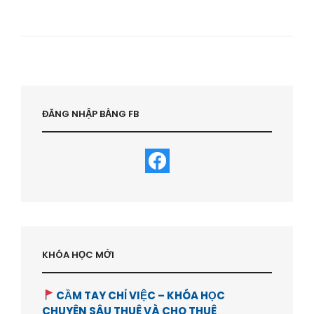
CITY
AEON
MALL
TÂN
PHÚ
–
HÌNH
ẢNH
ĐI
ĐĂNG NHẬP BẰNG FB
KHẢO
SÁT
THỰC
TẾ
–
HVBDS.COM
KHÓA HỌC MỚI
CẦM TAY CHỈ VIỆC – KHÓA HỌC
CHUYÊN SÂU THUÊ VÀ CHO THUÊ