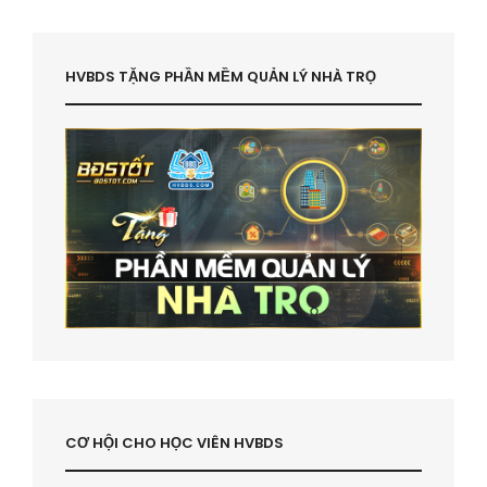
HVBDS TẶNG PHẦN MỀM QUẢN LÝ NHÀ TRỌ
CƠ HỘI CHO HỌC VIÊN HVBDS