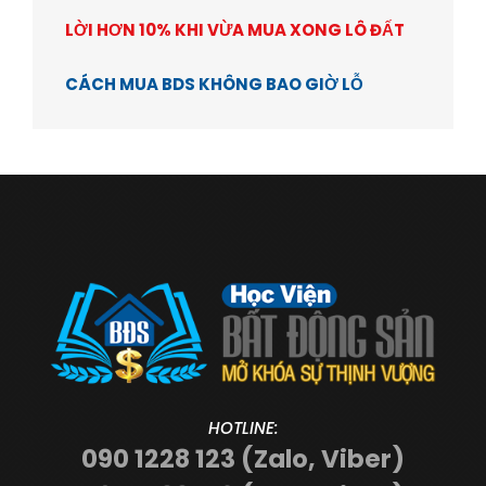
LỜI HƠN 10% KHI VỪA MUA XONG LÔ ĐẤT
CÁCH MUA BDS KHÔNG BAO GIỜ LỖ
HOTLINE:
090 1228 123 (Zalo, Viber)