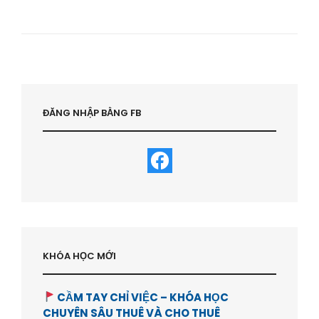
HỘI
ĐẦU
TƯ
CHO
HỌC
VIÊN
KHÓA
BẤT
ĐỘNG
ĐĂNG NHẬP BẰNG FB
SẢN
–
HVBDS.COM
KHÓA HỌC MỚI
CẦM TAY CHỈ VIỆC – KHÓA HỌC
CHUYÊN SÂU THUÊ VÀ CHO THUÊ