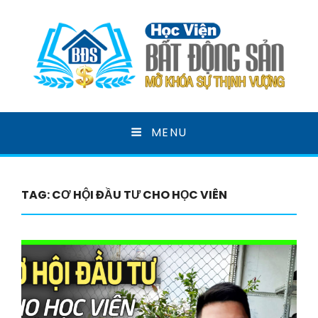
HỌC VIỆN BẤT ĐỘNG
MENU
SẢN
MỞ KHOÁ SỰ THỊNH VƯỢNG
TAG:
CƠ HỘI ĐẦU TƯ CHO HỌC VIÊN