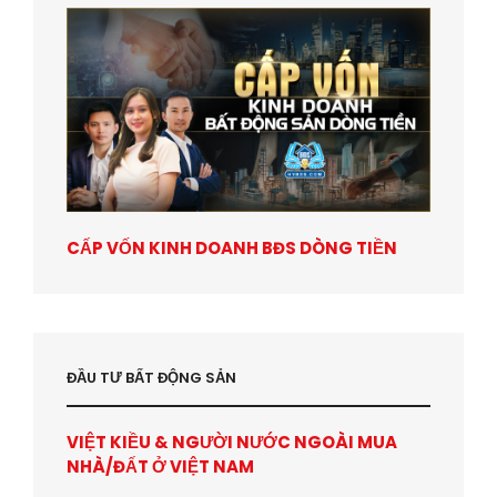
CẤP VỐN KINH DOANH BĐS DÒNG TIỀN
ĐẦU TƯ BẤT ĐỘNG SẢN
VIỆT KIỀU & NGƯỜI NƯỚC NGOÀI MUA
NHÀ/ĐẤT Ở VIỆT NAM