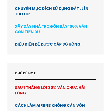
CHUYỂN MỤC ĐÍCH SỬ DỤNG ĐẤT : LÊN
THỔ CƯ
XÂY DÃY NHÀ TRỌ ĐÒN BẨY 100% VẪN
CÒN TIỀN DƯ
ĐIỀU KIỆN ĐỂ ĐƯỢC CẤP SỔ HỒNG
CHỦ ĐỂ HOT
SAU 1 THÁNG LỜI 30% VẪN CHƯA HÀI
LÒNG
CÁCH LÀM AIRBNB KHÔNG CẦN VỐN