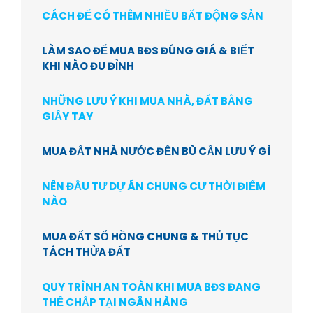
CÁCH ĐỂ CÓ THÊM NHIỀU BẤT ĐỘNG SẢN
LÀM SAO ĐỂ MUA BĐS ĐÚNG GIÁ & BIẾT
KHI NÀO ĐU ĐỈNH
NHỮNG LƯU Ý KHI MUA NHÀ, ĐẤT BẰNG
GIẤY TAY
MUA ĐẤT NHÀ NƯỚC ĐỀN BÙ CẦN LƯU Ý GÌ
NÊN ĐẦU TƯ DỰ ÁN CHUNG CƯ THỜI ĐIỂM
NÀO
MUA ĐẤT SỔ HỒNG CHUNG & THỦ TỤC
TÁCH THỬA ĐẤT
QUY TRÌNH AN TOÀN KHI MUA BĐS ĐANG
THẾ CHẤP TẠI NGÂN HÀNG