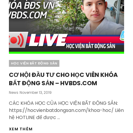
Categories
HỌC VIỆN BẤT ĐỘNG SẢN
CƠ HỘI ĐẦU TƯ CHO HỌC VIÊN KHÓA
BẤT ĐỘNG SẢN – HVBDS.COM
Posted
News
November 13, 2019
On
CÁC KHÓA HỌC CỦA HỌC VIỆN BẤT ĐỘNG SẢN:
https://hocvienbatdongsan.com/khoa-hoc/ Liên
hệ HOTLINE để được …
CƠ
XEM THÊM