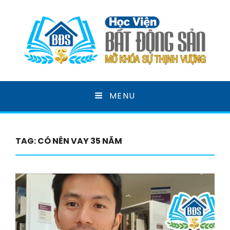
HỌC VIỆN BẤT ĐỘNG
MENU
SẢN
MỞ KHOÁ SỰ THỊNH VƯỢNG
TAG:
CÓ NÊN VAY 35 NĂM