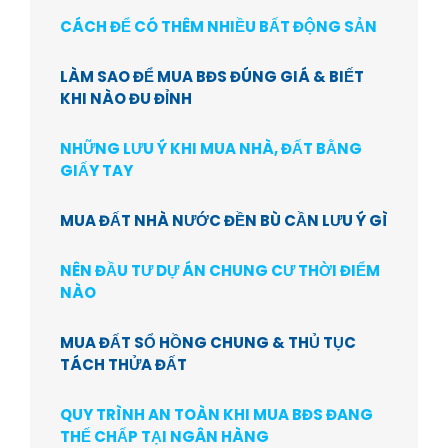
CÁCH ĐỂ CÓ THÊM NHIỀU BẤT ĐỘNG SẢN
LÀM SAO ĐỂ MUA BĐS ĐÚNG GIÁ & BIẾT
KHI NÀO ĐU ĐỈNH
NHỮNG LƯU Ý KHI MUA NHÀ, ĐẤT BẰNG
GIẤY TAY
MUA ĐẤT NHÀ NƯỚC ĐỀN BÙ CẦN LƯU Ý GÌ
NÊN ĐẦU TƯ DỰ ÁN CHUNG CƯ THỜI ĐIỂM
NÀO
MUA ĐẤT SỔ HỒNG CHUNG & THỦ TỤC
TÁCH THỬA ĐẤT
QUY TRÌNH AN TOÀN KHI MUA BĐS ĐANG
THẾ CHẤP TẠI NGÂN HÀNG