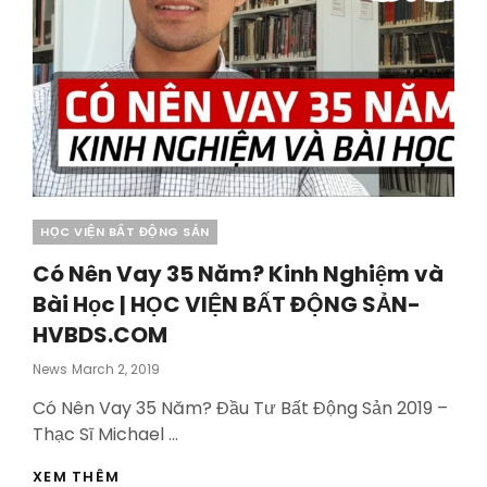
Categories
HỌC VIỆN BẤT ĐỘNG SẢN
Có Nên Vay 35 Năm? Kinh Nghiệm và
Bài Học | HỌC VIỆN BẤT ĐỘNG SẢN-
HVBDS.COM
Posted
News
March 2, 2019
On
Có Nên Vay 35 Năm? Đầu Tư Bất Động Sản 2019 –
Thạc Sĩ Michael …
CÓ
XEM THÊM