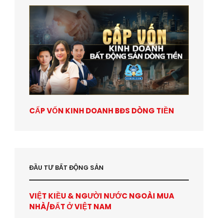
CẤP VỐN KINH DOANH BĐS DÒNG TIỀN
ĐẦU TƯ BẤT ĐỘNG SẢN
VIỆT KIỀU & NGƯỜI NƯỚC NGOÀI MUA
NHÀ/ĐẤT Ở VIỆT NAM