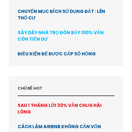
CHUYỂN MỤC ĐÍCH SỬ DỤNG ĐẤT : LÊN
THỔ CƯ
XÂY DÃY NHÀ TRỌ ĐÒN BẨY 100% VẪN
CÒN TIỀN DƯ
ĐIỀU KIỆN ĐỂ ĐƯỢC CẤP SỔ HỒNG
CHỦ ĐỂ HOT
SAU 1 THÁNG LỜI 30% VẪN CHƯA HÀI
LÒNG
CÁCH LÀM AIRBNB KHÔNG CẦN VỐN