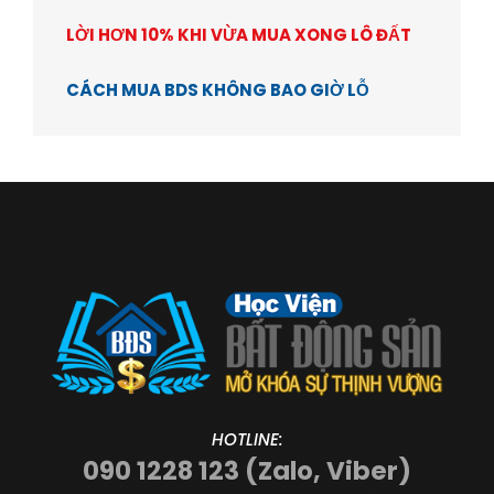
LỜI HƠN 10% KHI VỪA MUA XONG LÔ ĐẤT
CÁCH MUA BDS KHÔNG BAO GIỜ LỖ
HOTLINE:
090 1228 123 (Zalo, Viber)