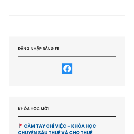
NÊN
VAY
35
NĂM?
KINH
NGHIỆM
VÀ
BÀI
HỌC
ĐĂNG NHẬP BẰNG FB
|
HỌC
VIỆN
BẤT
ĐỘNG
SẢN-
HVBDS.COM
KHÓA HỌC MỚI
CẦM TAY CHỈ VIỆC – KHÓA HỌC
CHUYÊN SÂU THUÊ VÀ CHO THUÊ