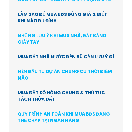
LÀM SAO ĐỂ MUA BĐS ĐÚNG GIÁ & BIẾT
KHI NÀO ĐU ĐỈNH
NHỮNG LƯU Ý KHI MUA NHÀ, ĐẤT BẰNG
GIẤY TAY
MUA ĐẤT NHÀ NƯỚC ĐỀN BÙ CẦN LƯU Ý GÌ
NÊN ĐẦU TƯ DỰ ÁN CHUNG CƯ THỜI ĐIỂM
NÀO
MUA ĐẤT SỔ HỒNG CHUNG & THỦ TỤC
TÁCH THỬA ĐẤT
QUY TRÌNH AN TOÀN KHI MUA BĐS ĐANG
THẾ CHẤP TẠI NGÂN HÀNG