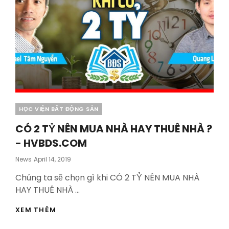
Categories
HỌC VIỆN BẤT ĐỘNG SẢN
CÓ 2 TỶ NÊN MUA NHÀ HAY THUÊ NHÀ ?
- HVBDS.COM
Posted
News
April 14, 2019
On
Chúng ta sẽ chọn gì khi CÓ 2 TỶ NÊN MUA NHÀ
HAY THUÊ NHÀ …
CÓ
XEM THÊM
2
TỶ