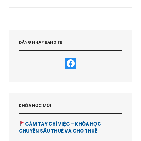
NÊN
MUA
NHÀ
HAY
THUÊ
NHÀ
?
ĐĂNG NHẬP BẰNG FB
-
HVBDS.COM
KHÓA HỌC MỚI
CẦM TAY CHỈ VIỆC – KHÓA HỌC
CHUYÊN SÂU THUÊ VÀ CHO THUÊ