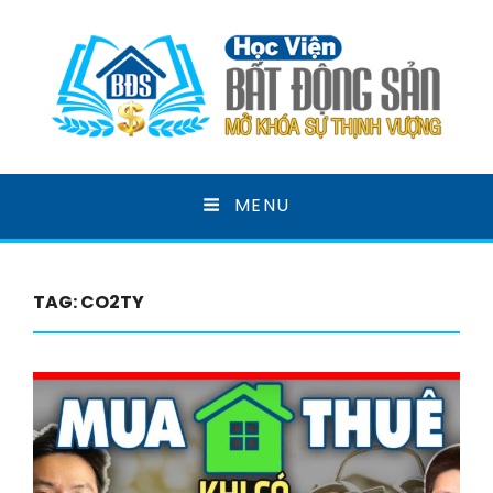
HỌC VIỆN BẤT ĐỘNG
MENU
SẢN
MỞ KHOÁ SỰ THỊNH VƯỢNG
TAG:
CO2TY