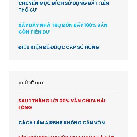
CHUYỂN MỤC ĐÍCH SỬ DỤNG ĐẤT : LÊN
THỔ CƯ
XÂY DÃY NHÀ TRỌ ĐÒN BẨY 100% VẪN
CÒN TIỀN DƯ
ĐIỀU KIỆN ĐỂ ĐƯỢC CẤP SỔ HỒNG
CHỦ ĐỂ HOT
SAU 1 THÁNG LỜI 30% VẪN CHƯA HÀI
LÒNG
CÁCH LÀM AIRBNB KHÔNG CẦN VỐN