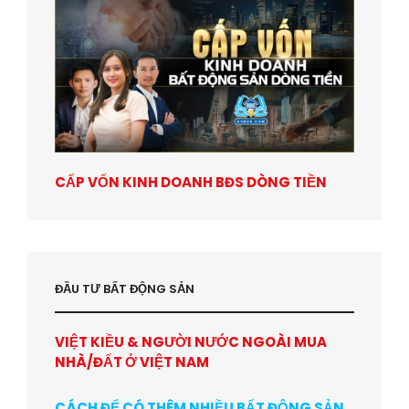
CẤP VỐN KINH DOANH BĐS DÒNG TIỀN
ĐẦU TƯ BẤT ĐỘNG SẢN
VIỆT KIỀU & NGƯỜI NƯỚC NGOÀI MUA
NHÀ/ĐẤT Ở VIỆT NAM
CÁCH ĐỂ CÓ THÊM NHIỀU BẤT ĐỘNG SẢN