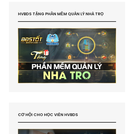
HVBDS TẶNG PHẦN MỀM QUẢN LÝ NHÀ TRỌ
CƠ HỘI CHO HỌC VIÊN HVBDS