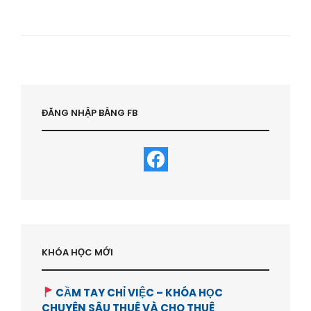
ĐẦU
TƯ
CHO
THUÊ
NHÀ
THÀNH
PHỐ
NÀO
Ở
ĐĂNG NHẬP BẰNG FB
ÚC
|
HỌC
VIỆN
BẤT
ĐỘNG
SẢN-
HVBDS.COM
KHÓA HỌC MỚI
CẦM TAY CHỈ VIỆC – KHÓA HỌC
CHUYÊN SÂU THUÊ VÀ CHO THUÊ