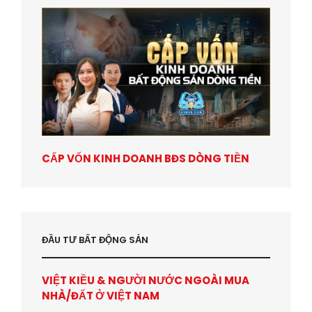
CẤP VỐN KINH DOANH BĐS DÒNG TIỀN
ĐẦU TƯ BẤT ĐỘNG SẢN
VIỆT KIỀU & NGƯỜI NƯỚC NGOÀI MUA
NHÀ/ĐẤT Ở VIỆT NAM