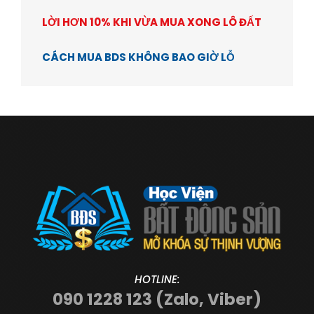
LỜI HƠN 10% KHI VỪA MUA XONG LÔ ĐẤT
CÁCH MUA BDS KHÔNG BAO GIỜ LỖ
HOTLINE:
090 1228 123 (Zalo, Viber)