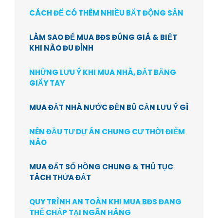
CÁCH ĐỂ CÓ THÊM NHIỀU BẤT ĐỘNG SẢN
LÀM SAO ĐỂ MUA BĐS ĐÚNG GIÁ & BIẾT
KHI NÀO ĐU ĐỈNH
NHỮNG LƯU Ý KHI MUA NHÀ, ĐẤT BẰNG
GIẤY TAY
MUA ĐẤT NHÀ NƯỚC ĐỀN BÙ CẦN LƯU Ý GÌ
NÊN ĐẦU TƯ DỰ ÁN CHUNG CƯ THỜI ĐIỂM
NÀO
MUA ĐẤT SỔ HỒNG CHUNG & THỦ TỤC
TÁCH THỬA ĐẤT
QUY TRÌNH AN TOÀN KHI MUA BĐS ĐANG
THẾ CHẤP TẠI NGÂN HÀNG