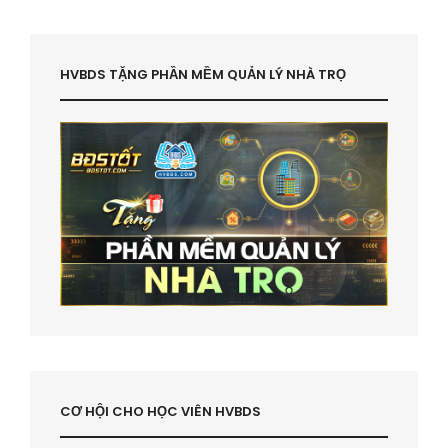
HVBDS TẶNG PHẦN MỀM QUẢN LÝ NHÀ TRỌ
CƠ HỘI CHO HỌC VIÊN HVBDS