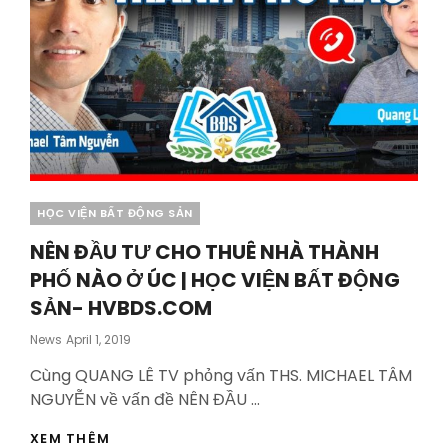
Categories
HỌC VIỆN BẤT ĐỘNG SẢN
NÊN ĐẦU TƯ CHO THUÊ NHÀ THÀNH
PHỐ NÀO Ở ÚC | HỌC VIỆN BẤT ĐỘNG
SẢN- HVBDS.COM
Posted
News
April 1, 2019
On
Cùng QUANG LÊ TV phỏng vấn THS. MICHAEL TÂM
NGUYỄN về vấn đề NÊN ĐẦU …
NÊN
XEM THÊM