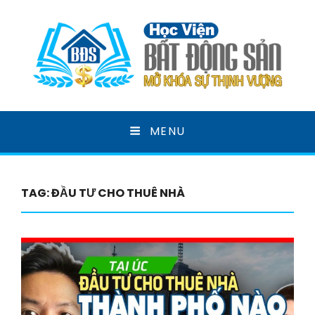
HỌC VIỆN BẤT ĐỘNG
MENU
SẢN
MỞ KHOÁ SỰ THỊNH VƯỢNG
TAG:
ĐẦU TƯ CHO THUÊ NHÀ