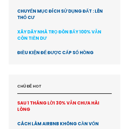
CHUYỂN MỤC ĐÍCH SỬ DỤNG ĐẤT : LÊN
THỔ CƯ
XÂY DÃY NHÀ TRỌ ĐÒN BẨY 100% VẪN
CÒN TIỀN DƯ
ĐIỀU KIỆN ĐỂ ĐƯỢC CẤP SỔ HỒNG
CHỦ ĐỂ HOT
SAU 1 THÁNG LỜI 30% VẪN CHƯA HÀI
LÒNG
CÁCH LÀM AIRBNB KHÔNG CẦN VỐN