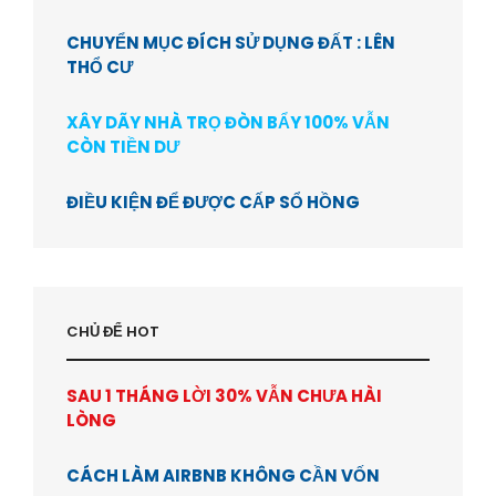
CHUYỂN MỤC ĐÍCH SỬ DỤNG ĐẤT : LÊN
THỔ CƯ
XÂY DÃY NHÀ TRỌ ĐÒN BẨY 100% VẪN
CÒN TIỀN DƯ
ĐIỀU KIỆN ĐỂ ĐƯỢC CẤP SỔ HỒNG
CHỦ ĐỂ HOT
SAU 1 THÁNG LỜI 30% VẪN CHƯA HÀI
LÒNG
CÁCH LÀM AIRBNB KHÔNG CẦN VỐN