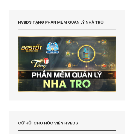
HVBDS TẶNG PHẦN MỀM QUẢN LÝ NHÀ TRỌ
CƠ HỘI CHO HỌC VIÊN HVBDS