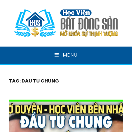
HỌC VIỆN BẤT ĐỘNG
MENU
SẢN
MỞ KHOÁ SỰ THỊNH VƯỢNG
TAG:
DAU TU CHUNG