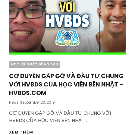
Categories
HỌC VIỆN BẤT ĐỘNG SẢN
CƠ DUYÊN GẶP GỠ VÀ ĐẦU TƯ CHUNG
VỚI HVBDS CỦA HỌC VIÊN BÊN NHẬT –
HVBDS.COM
Posted
News
September 20, 2019
On
CƠ DUYÊN GẶP GỠ VÀ ĐẦU TƯ CHUNG VỚI
HVBDS CỦA HỌC VIÊN BÊN NHẬT …
CƠ
XEM THÊM