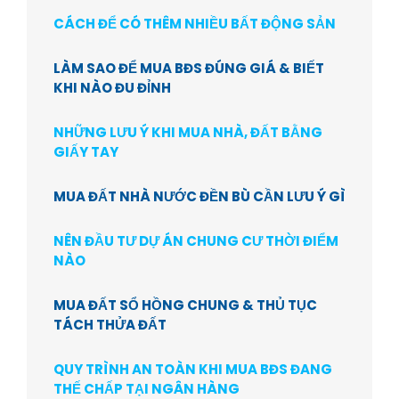
CÁCH ĐỂ CÓ THÊM NHIỀU BẤT ĐỘNG SẢN
LÀM SAO ĐỂ MUA BĐS ĐÚNG GIÁ & BIẾT
KHI NÀO ĐU ĐỈNH
NHỮNG LƯU Ý KHI MUA NHÀ, ĐẤT BẰNG
GIẤY TAY
MUA ĐẤT NHÀ NƯỚC ĐỀN BÙ CẦN LƯU Ý GÌ
NÊN ĐẦU TƯ DỰ ÁN CHUNG CƯ THỜI ĐIỂM
NÀO
MUA ĐẤT SỔ HỒNG CHUNG & THỦ TỤC
TÁCH THỬA ĐẤT
QUY TRÌNH AN TOÀN KHI MUA BĐS ĐANG
THẾ CHẤP TẠI NGÂN HÀNG