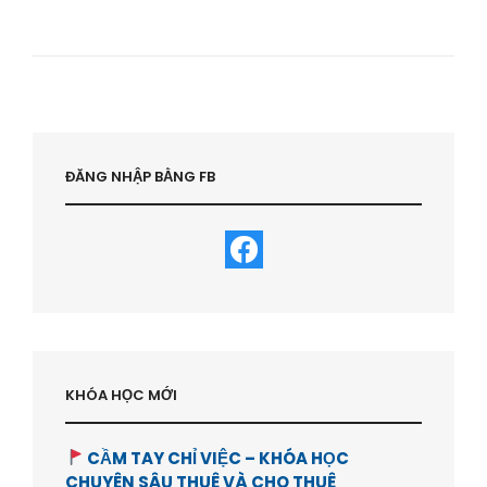
DUYÊN
GẶP
GỠ
VÀ
ĐẦU
TƯ
CHUNG
VỚI
HVBDS
ĐĂNG NHẬP BẰNG FB
CỦA
HỌC
VIÊN
BÊN
NHẬT
–
HVBDS.COM
KHÓA HỌC MỚI
CẦM TAY CHỈ VIỆC – KHÓA HỌC
CHUYÊN SÂU THUÊ VÀ CHO THUÊ