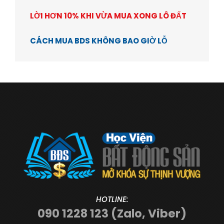
LỜI HƠN 10% KHI VỪA MUA XONG LÔ ĐẤT
CÁCH MUA BDS KHÔNG BAO GIỜ LỖ
HOTLINE:
090 1228 123 (Zalo, Viber)