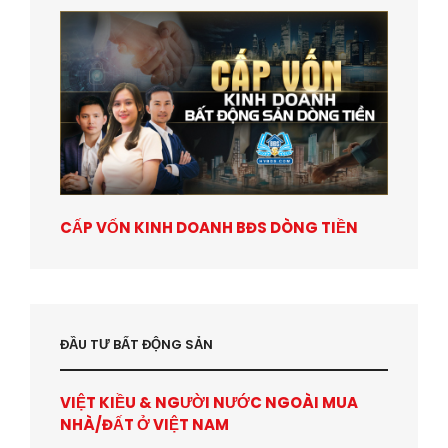
CẤP VỐN KINH DOANH BĐS DÒNG TIỀN
ĐẦU TƯ BẤT ĐỘNG SẢN
VIỆT KIỀU & NGƯỜI NƯỚC NGOÀI MUA
NHÀ/ĐẤT Ở VIỆT NAM