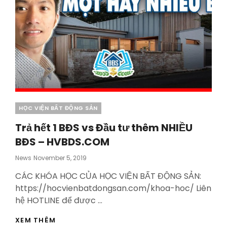
Categories
HỌC VIỆN BẤT ĐỘNG SẢN
Trả hết 1 BĐS vs Đầu tư thêm NHIỀU
BĐS – HVBDS.COM
Posted
News
November 5, 2019
On
CÁC KHÓA HỌC CỦA HỌC VIỆN BẤT ĐỘNG SẢN:
https://hocvienbatdongsan.com/khoa-hoc/ Liên
hệ HOTLINE để được …
TRẢ
XEM THÊM