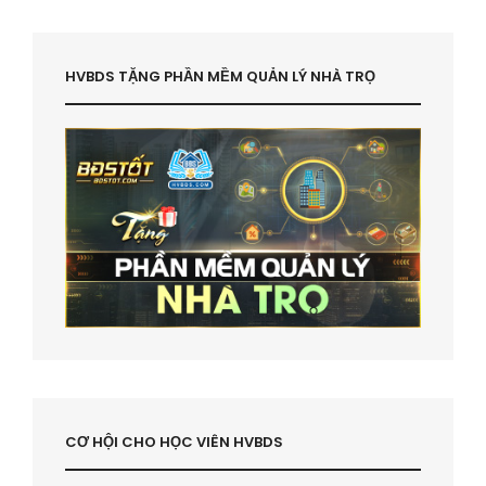
HVBDS TẶNG PHẦN MỀM QUẢN LÝ NHÀ TRỌ
CƠ HỘI CHO HỌC VIÊN HVBDS