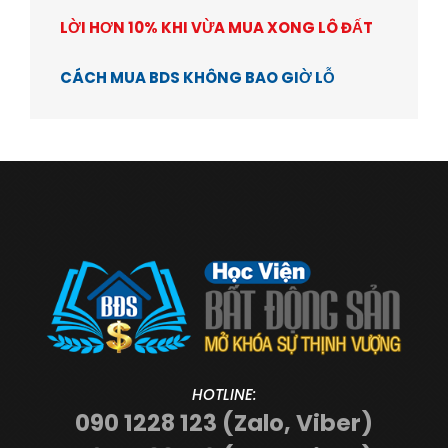
LỜI HƠN 10% KHI VỪA MUA XONG LÔ ĐẤT
CÁCH MUA BDS KHÔNG BAO GIỜ LỖ
HOTLINE:
090 1228 123 (Zalo, Viber)