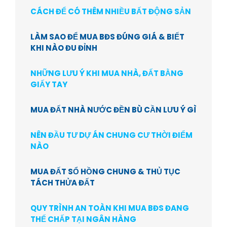
CÁCH ĐỂ CÓ THÊM NHIỀU BẤT ĐỘNG SẢN
LÀM SAO ĐỂ MUA BĐS ĐÚNG GIÁ & BIẾT
KHI NÀO ĐU ĐỈNH
NHỮNG LƯU Ý KHI MUA NHÀ, ĐẤT BẰNG
GIẤY TAY
MUA ĐẤT NHÀ NƯỚC ĐỀN BÙ CẦN LƯU Ý GÌ
NÊN ĐẦU TƯ DỰ ÁN CHUNG CƯ THỜI ĐIỂM
NÀO
MUA ĐẤT SỔ HỒNG CHUNG & THỦ TỤC
TÁCH THỬA ĐẤT
QUY TRÌNH AN TOÀN KHI MUA BĐS ĐANG
THẾ CHẤP TẠI NGÂN HÀNG