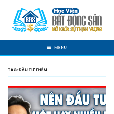
HỌC VIỆN BẤT ĐỘNG
MENU
SẢN
MỞ KHOÁ SỰ THỊNH VƯỢNG
TAG:
ĐẦU TƯ THÊM