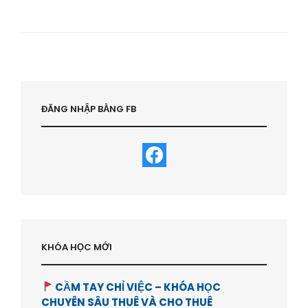
HẾT
1
BĐS
VS
ĐẦU
TƯ
THÊM
NHIỀU
BĐS
ĐĂNG NHẬP BẰNG FB
–
HVBDS.COM
KHÓA HỌC MỚI
CẦM TAY CHỈ VIỆC – KHÓA HỌC
CHUYÊN SÂU THUÊ VÀ CHO THUÊ