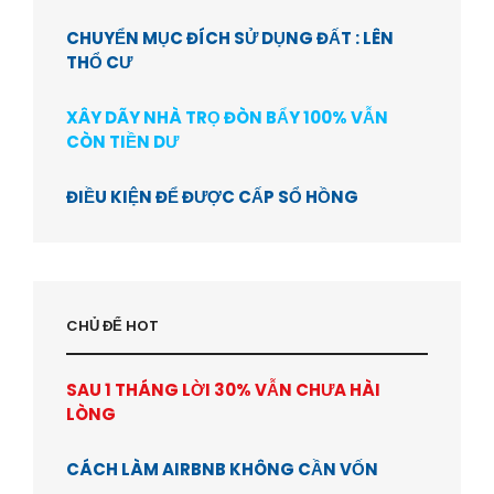
CHUYỂN MỤC ĐÍCH SỬ DỤNG ĐẤT : LÊN
THỔ CƯ
XÂY DÃY NHÀ TRỌ ĐÒN BẨY 100% VẪN
CÒN TIỀN DƯ
ĐIỀU KIỆN ĐỂ ĐƯỢC CẤP SỔ HỒNG
CHỦ ĐỂ HOT
SAU 1 THÁNG LỜI 30% VẪN CHƯA HÀI
LÒNG
CÁCH LÀM AIRBNB KHÔNG CẦN VỐN