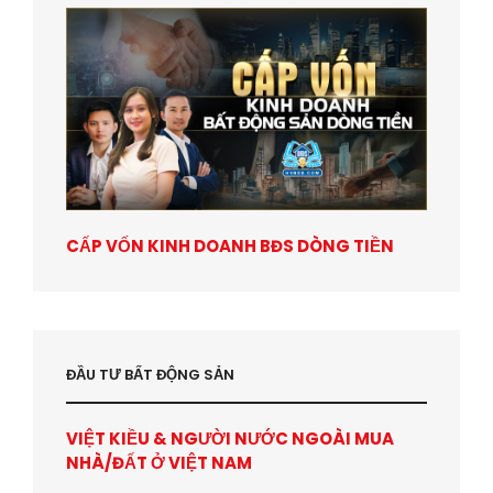
CẤP VỐN KINH DOANH BĐS DÒNG TIỀN
ĐẦU TƯ BẤT ĐỘNG SẢN
VIỆT KIỀU & NGƯỜI NƯỚC NGOÀI MUA
NHÀ/ĐẤT Ở VIỆT NAM