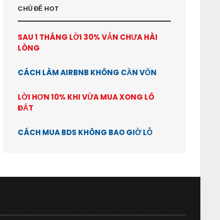
CHỦ ĐỂ HOT
SAU 1 THÁNG LỜI 30% VẪN CHƯA HÀI
LÒNG
CÁCH LÀM AIRBNB KHÔNG CẦN VỐN
LỜI HƠN 10% KHI VỪA MUA XONG LÔ
ĐẤT
CÁCH MUA BDS KHÔNG BAO GIỜ LỖ