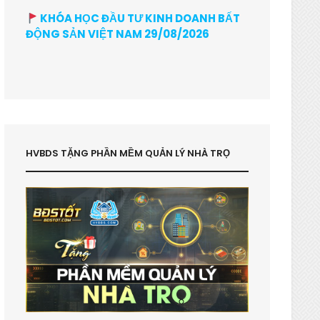
KHÓA HỌC ĐẦU TƯ KINH DOANH BẤT
ĐỘNG SẢN VIỆT NAM 29/08/2026
HVBDS TẶNG PHẦN MỀM QUẢN LÝ NHÀ TRỌ