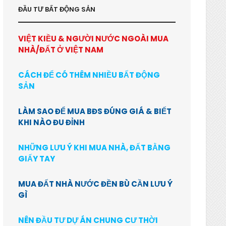
ĐẦU TƯ BẤT ĐỘNG SẢN
VIỆT KIỀU & NGƯỜI NƯỚC NGOÀI MUA
NHÀ/ĐẤT Ở VIỆT NAM
CÁCH ĐỂ CÓ THÊM NHIỀU BẤT ĐỘNG
SẢN
LÀM SAO ĐỂ MUA BĐS ĐÚNG GIÁ & BIẾT
KHI NÀO ĐU ĐỈNH
NHỮNG LƯU Ý KHI MUA NHÀ, ĐẤT BẰNG
GIẤY TAY
MUA ĐẤT NHÀ NƯỚC ĐỀN BÙ CẦN LƯU Ý
GÌ
NÊN ĐẦU TƯ DỰ ÁN CHUNG CƯ THỜI