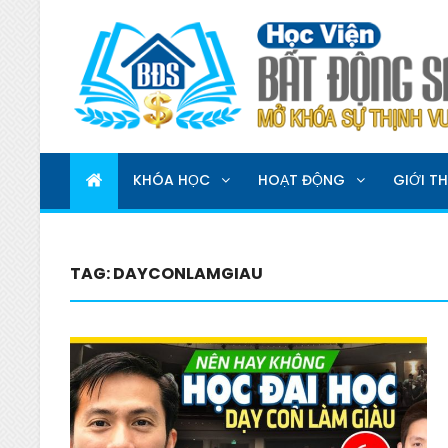
HỌC VIỆN BẤT ĐỘNG 
MỞ KHOÁ SỰ THỊNH VƯỢNG
KHÓA HỌC
HOẠT ĐỘNG
GIỚI TH
TAG:
DAYCONLAMGIAU