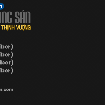
iber)
iber)
Viber)
iber)
n.com