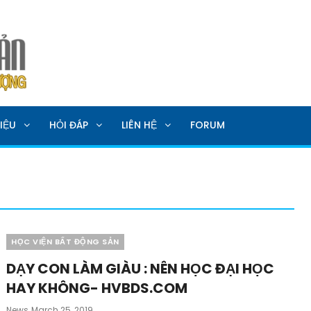
SẢN
IỆU
HỎI ĐÁP
LIÊN HỆ
FORUM
Categories
HỌC VIỆN BẤT ĐỘNG SẢN
DẠY CON LÀM GIÀU : NÊN HỌC ĐẠI HỌC
HAY KHÔNG- HVBDS.COM
Posted
News
March 25, 2019