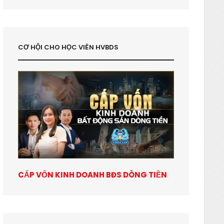
CƠ HỘI CHO HỌC VIÊN HVBDS
CẤP VỐN KINH DOANH BĐS DÒNG TIỀN