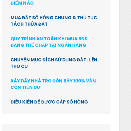
ĐIỂM NÀO
MUA ĐẤT SỔ HỒNG CHUNG & THỦ TỤC
TÁCH THỬA ĐẤT
QUY TRÌNH AN TOÀN KHI MUA BĐS
ĐANG THẾ CHẤP TẠI NGÂN HÀNG
CHUYỂN MỤC ĐÍCH SỬ DỤNG ĐẤT : LÊN
THỔ CƯ
XÂY DÃY NHÀ TRỌ ĐÒN BẨY 100% VẪN
CÒN TIỀN DƯ
ĐIỀU KIỆN ĐỂ ĐƯỢC CẤP SỔ HỒNG