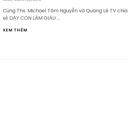
On
Cùng Ths. Michael Tâm Nguyễn và Quang Lê TV chia
sẻ DẠY CON LÀM GIÀU …
DẠY
XEM THÊM
CON
LÀM
GIÀU
:
NÊN
HỌC
ĐẠI
HỌC
HAY
KHÔNG-
HVBDS.COM