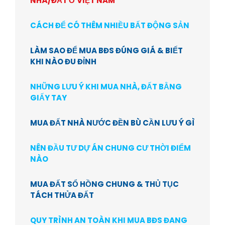
NHÀ/ĐẤT Ở VIỆT NAM
CÁCH ĐỂ CÓ THÊM NHIỀU BẤT ĐỘNG SẢN
LÀM SAO ĐỂ MUA BĐS ĐÚNG GIÁ & BIẾT
KHI NÀO ĐU ĐỈNH
NHỮNG LƯU Ý KHI MUA NHÀ, ĐẤT BẰNG
GIẤY TAY
MUA ĐẤT NHÀ NƯỚC ĐỀN BÙ CẦN LƯU Ý GÌ
NÊN ĐẦU TƯ DỰ ÁN CHUNG CƯ THỜI ĐIỂM
NÀO
MUA ĐẤT SỔ HỒNG CHUNG & THỦ TỤC
TÁCH THỬA ĐẤT
QUY TRÌNH AN TOÀN KHI MUA BĐS ĐANG