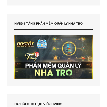
HVBDS TẶNG PHẦN MỀM QUẢN LÝ NHÀ TRỌ
CƠ HỘI CHO HỌC VIÊN HVBDS