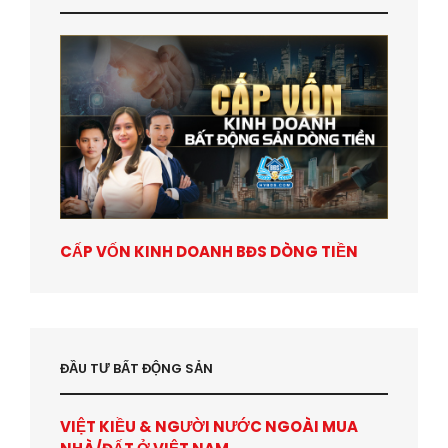
CẤP VỐN KINH DOANH BĐS DÒNG TIỀN
ĐẦU TƯ BẤT ĐỘNG SẢN
VIỆT KIỀU & NGƯỜI NƯỚC NGOÀI MUA