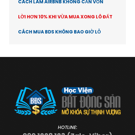
CÁCH LÀM AIRBNB KHÔNG CẦN VỐN
LỜI HƠN 10% KHI VỪA MUA XONG LÔ ĐẤT
CÁCH MUA BDS KHÔNG BAO GIỜ LỖ
HOTLINE: