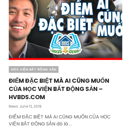
Categories
HỌC VIỆN BẤT ĐỘNG SẢN
ĐIỂM ĐẶC BIỆT MÀ AI CŨNG MUỐN
CỦA HỌC VIỆN BẤT ĐỘNG SẢN –
HVBDS.COM
Posted
News
June 12, 2019
On
ĐIỂM ĐẶC BIỆT MÀ AI CŨNG MUỐN CỦA HỌC
VIỆN BẤT ĐỘNG SẢN đó là …