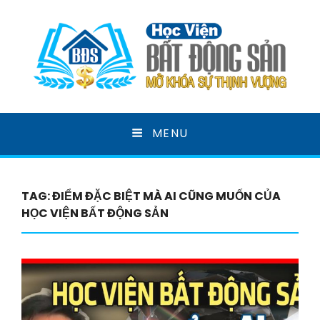
HỌC VIỆN BẤT ĐỘNG
MENU
SẢN
MỞ KHOÁ SỰ THỊNH VƯỢNG
TAG:
ĐIỂM ĐẶC BIỆT MÀ AI CŨNG MUỐN CỦA
HỌC VIỆN BẤT ĐỘNG SẢN