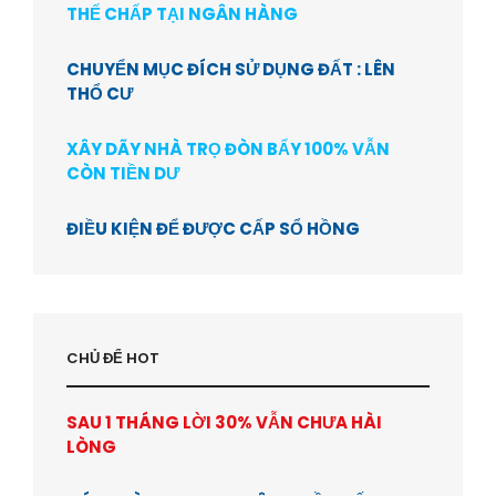
THẾ CHẤP TẠI NGÂN HÀNG
CHUYỂN MỤC ĐÍCH SỬ DỤNG ĐẤT : LÊN
THỔ CƯ
XÂY DÃY NHÀ TRỌ ĐÒN BẨY 100% VẪN
CÒN TIỀN DƯ
ĐIỀU KIỆN ĐỂ ĐƯỢC CẤP SỔ HỒNG
CHỦ ĐỂ HOT
SAU 1 THÁNG LỜI 30% VẪN CHƯA HÀI
LÒNG