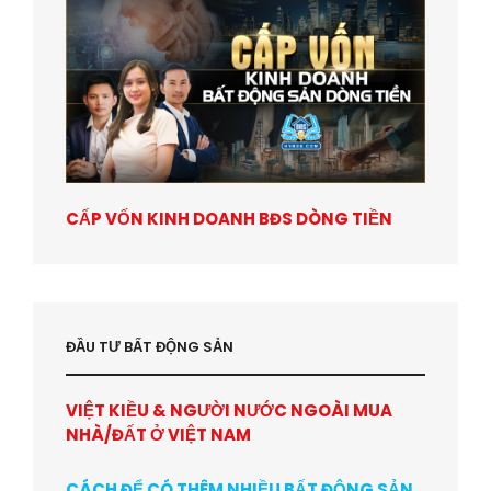
CẤP VỐN KINH DOANH BĐS DÒNG TIỀN
ĐẦU TƯ BẤT ĐỘNG SẢN
VIỆT KIỀU & NGƯỜI NƯỚC NGOÀI MUA
NHÀ/ĐẤT Ở VIỆT NAM
CÁCH ĐỂ CÓ THÊM NHIỀU BẤT ĐỘNG SẢN