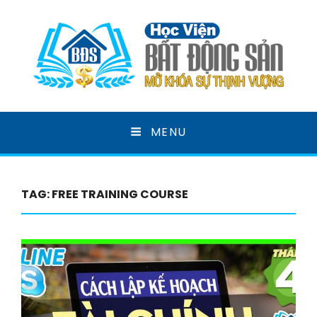
HỌC VIỆN BẤT ĐỘNG
MENU
SẢN
MỞ KHOÁ SỰ THỊNH VƯỢNG
TAG:
FREE TRAINING COURSE