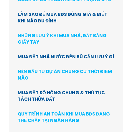
LÀM SAO ĐỂ MUA BĐS ĐÚNG GIÁ & BIẾT
KHI NÀO ĐU ĐỈNH
NHỮNG LƯU Ý KHI MUA NHÀ, ĐẤT BẰNG
GIẤY TAY
MUA ĐẤT NHÀ NƯỚC ĐỀN BÙ CẦN LƯU Ý GÌ
NÊN ĐẦU TƯ DỰ ÁN CHUNG CƯ THỜI ĐIỂM
NÀO
MUA ĐẤT SỔ HỒNG CHUNG & THỦ TỤC
TÁCH THỬA ĐẤT
QUY TRÌNH AN TOÀN KHI MUA BĐS ĐANG
THẾ CHẤP TẠI NGÂN HÀNG