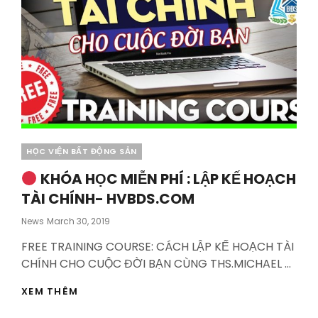
Categories
HỌC VIỆN BẤT ĐỘNG SẢN
KHÓA HỌC MIỄN PHÍ : LẬP KẾ HOẠCH
TÀI CHÍNH- HVBDS.COM
Posted
News
March 30, 2019
On
FREE TRAINING COURSE: CÁCH LẬP KẾ HOẠCH TÀI
CHÍNH CHO CUỘC ĐỜI BẠN CÙNG THS.MICHAEL …
XEM THÊM
KHÓA
HỌC