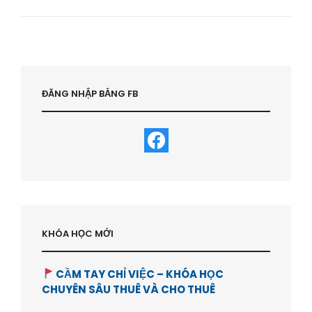
MIỄN
PHÍ
:
LẬP
KẾ
HOẠCH
TÀI
ĐĂNG NHẬP BẰNG FB
CHÍNH-
HVBDS.COM
KHÓA HỌC MỚI
CẦM TAY CHỈ VIỆC – KHÓA HỌC
CHUYÊN SÂU THUÊ VÀ CHO THUÊ