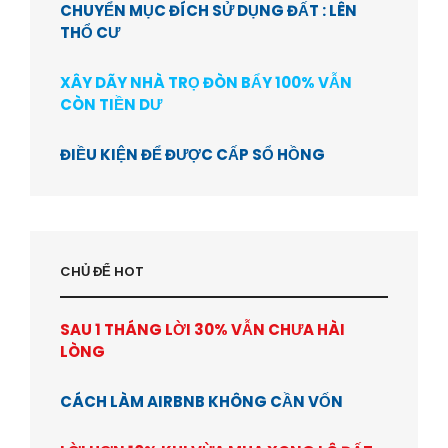
CHUYỂN MỤC ĐÍCH SỬ DỤNG ĐẤT : LÊN
THỔ CƯ
XÂY DÃY NHÀ TRỌ ĐÒN BẨY 100% VẪN
CÒN TIỀN DƯ
ĐIỀU KIỆN ĐỂ ĐƯỢC CẤP SỔ HỒNG
CHỦ ĐỂ HOT
SAU 1 THÁNG LỜI 30% VẪN CHƯA HÀI
LÒNG
CÁCH LÀM AIRBNB KHÔNG CẦN VỐN