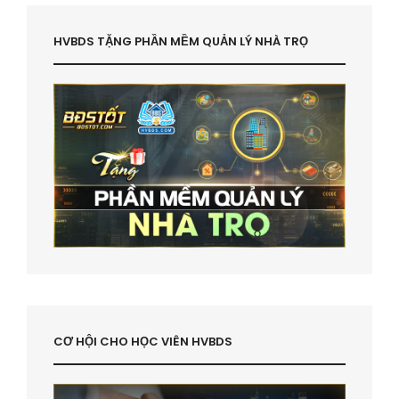
HVBDS TẶNG PHẦN MỀM QUẢN LÝ NHÀ TRỌ
CƠ HỘI CHO HỌC VIÊN HVBDS