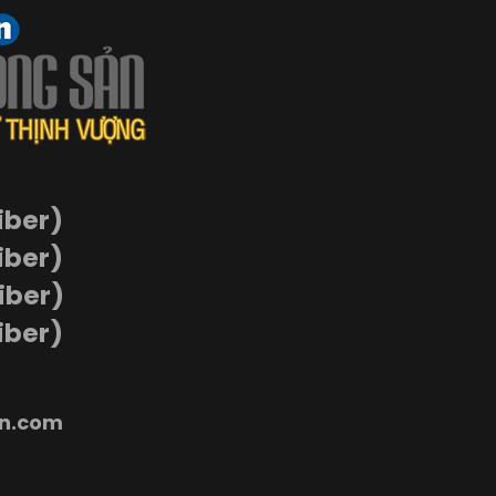
iber)
iber)
Viber)
iber)
n.com