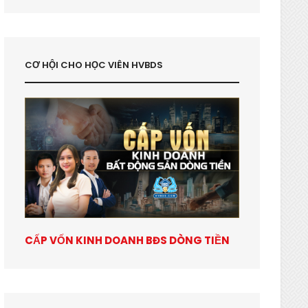
CƠ HỘI CHO HỌC VIÊN HVBDS
CẤP VỐN KINH DOANH BĐS DÒNG TIỀN