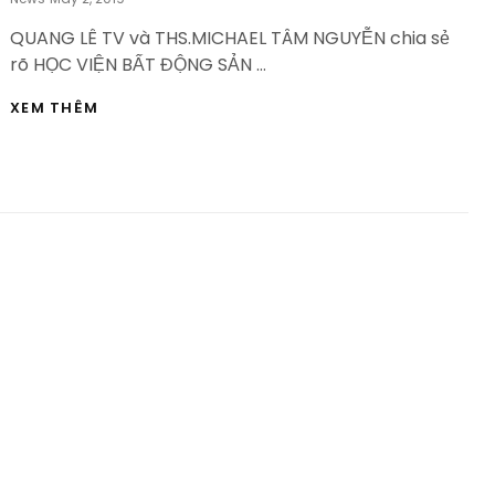
On
QUANG LÊ TV và THS.MICHAEL TÂM NGUYỄN chia sẻ
rõ HỌC VIỆN BẤT ĐỘNG SẢN …
HỌC
XEM THÊM
VIỆN
BẤT
ĐỘNG
SẢN
DÀNH
CHO
AI
:
MỤC
ĐÍCH
THÀNH
LẬP
HVBDS.COM