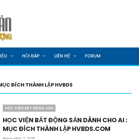
SẢN
IỆU
HỎI ĐÁP
LIÊN HỆ
FORUM
 MỤC ĐÍCH THÀNH LẬP HVBDS
Categories
HỌC VIỆN BẤT ĐỘNG SẢN
HỌC VIỆN BẤT ĐỘNG SẢN DÀNH CHO AI :
MỤC ĐÍCH THÀNH LẬP HVBDS.COM
Posted
News
May 2, 2019