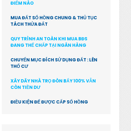
ĐIỂM NÀO
MUA ĐẤT SỔ HỒNG CHUNG & THỦ TỤC
TÁCH THỬA ĐẤT
QUY TRÌNH AN TOÀN KHI MUA BĐS
ĐANG THẾ CHẤP TẠI NGÂN HÀNG
CHUYỂN MỤC ĐÍCH SỬ DỤNG ĐẤT : LÊN
THỔ CƯ
XÂY DÃY NHÀ TRỌ ĐÒN BẨY 100% VẪN
CÒN TIỀN DƯ
ĐIỀU KIỆN ĐỂ ĐƯỢC CẤP SỔ HỒNG