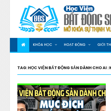
HỌC VIỆN BẤT ĐỘNG 
MỞ KHOÁ SỰ THỊNH VƯỢNG
KHÓA HỌC
HOẠT ĐỘNG
GIỚI TH
TAG:
HỌC VIỆN BẤT ĐỘNG SẢN DÀNH CHO AI :