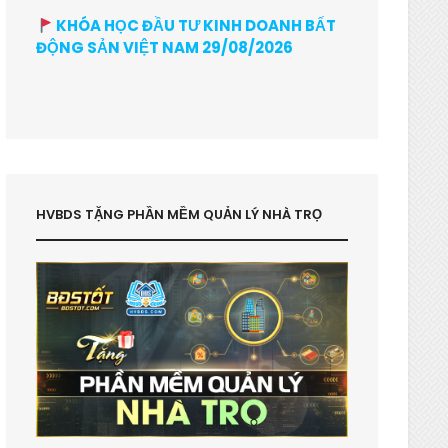
KHÓA HỌC ĐẦU TƯ KINH DOANH BẤT
ĐỘNG SẢN VIỆT NAM 29/08/2026
HVBDS TẶNG PHẦN MỀM QUẢN LÝ NHÀ TRỌ