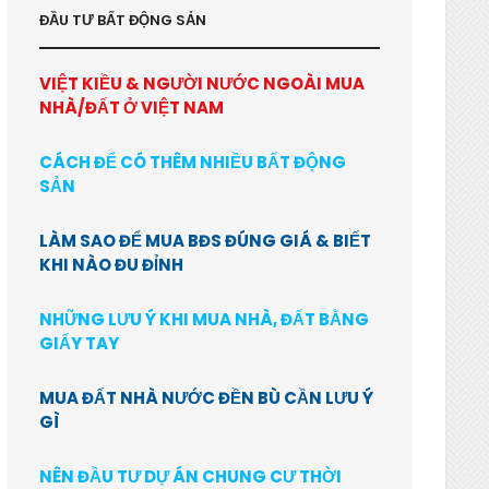
ĐẦU TƯ BẤT ĐỘNG SẢN
VIỆT KIỀU & NGƯỜI NƯỚC NGOÀI MUA
NHÀ/ĐẤT Ở VIỆT NAM
CÁCH ĐỂ CÓ THÊM NHIỀU BẤT ĐỘNG
SẢN
LÀM SAO ĐỂ MUA BĐS ĐÚNG GIÁ & BIẾT
KHI NÀO ĐU ĐỈNH
NHỮNG LƯU Ý KHI MUA NHÀ, ĐẤT BẰNG
GIẤY TAY
MUA ĐẤT NHÀ NƯỚC ĐỀN BÙ CẦN LƯU Ý
GÌ
NÊN ĐẦU TƯ DỰ ÁN CHUNG CƯ THỜI