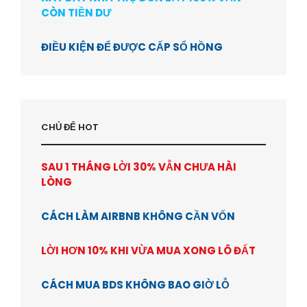
CÒN TIỀN DƯ
ĐIỀU KIỆN ĐỂ ĐƯỢC CẤP SỔ HỒNG
CHỦ ĐỂ HOT
SAU 1 THÁNG LỜI 30% VẪN CHƯA HÀI
LÒNG
CÁCH LÀM AIRBNB KHÔNG CẦN VỐN
LỜI HƠN 10% KHI VỪA MUA XONG LÔ ĐẤT
CÁCH MUA BDS KHÔNG BAO GIỜ LỖ