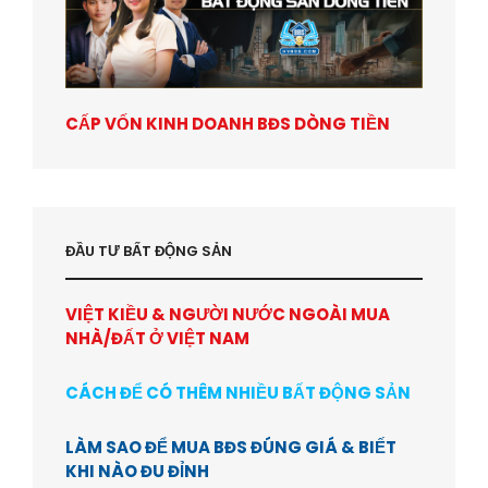
CẤP VỐN KINH DOANH BĐS DÒNG TIỀN
ĐẦU TƯ BẤT ĐỘNG SẢN
VIỆT KIỀU & NGƯỜI NƯỚC NGOÀI MUA
NHÀ/ĐẤT Ở VIỆT NAM
CÁCH ĐỂ CÓ THÊM NHIỀU BẤT ĐỘNG SẢN
LÀM SAO ĐỂ MUA BĐS ĐÚNG GIÁ & BIẾT
KHI NÀO ĐU ĐỈNH