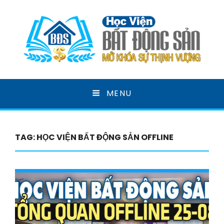
HỌC VIỆN BẤT ĐỘNG
MENU
SẢN
MỞ KHOÁ SỰ THỊNH VƯỢNG
TAG:
HỌC VIỆN BẤT ĐỘNG SẢN OFFLINE