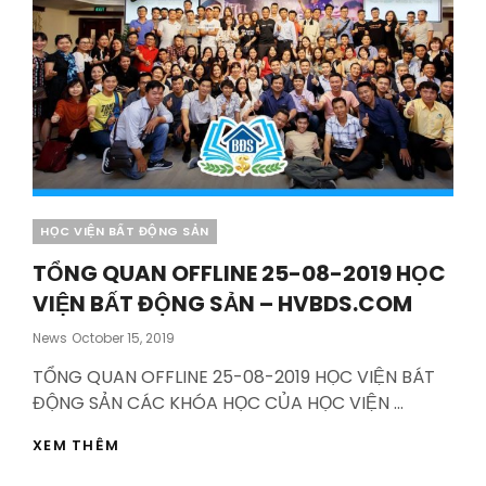
Categories
HỌC VIỆN BẤT ĐỘNG SẢN
TỔNG QUAN OFFLINE 25-08-2019 HỌC
VIỆN BẤT ĐỘNG SẢN – HVBDS.COM
Posted
News
October 15, 2019
On
TỔNG QUAN OFFLINE 25-08-2019 HỌC VIỆN BÁT
ĐỘNG SẢN CÁC KHÓA HỌC CỦA HỌC VIỆN …
TỔNG
XEM THÊM
QUAN
OFFLINE