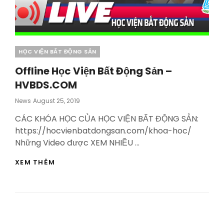
Categories
HỌC VIỆN BẤT ĐỘNG SẢN
Offline Học Viện Bất Động Sản –
HVBDS.COM
Posted
News
August 25, 2019
On
CÁC KHÓA HỌC CỦA HỌC VIỆN BẤT ĐỘNG SẢN:
https://hocvienbatdongsan.com/khoa-hoc/
Những Video được XEM NHIỀU …
OFFLINE
XEM THÊM
HỌC
VIỆN
BẤT
ĐỘNG
SẢN
–