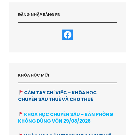
HVBDS.COM
ĐĂNG NHẬP BẰNG FB
KHÓA HỌC MỚI
CẦM TAY CHỈ VIỆC – KHÓA HỌC
CHUYÊN SÂU THUÊ VÀ CHO THUÊ
KHÓA HỌC CHUYÊN SÂU – BÁN PHÒNG
KHÔNG DÙNG VỐN 29/08/2026