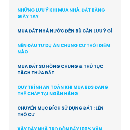
NHỮNG LƯU Ý KHI MUA NHÀ, ĐẤT BẰNG
GIẤY TAY
MUA ĐẤT NHÀ NƯỚC ĐỀN BÙ CẦN LƯU Ý GÌ
NÊN ĐẦU TƯ DỰ ÁN CHUNG CƯ THỜI ĐIỂM
NÀO
MUA ĐẤT SỔ HỒNG CHUNG & THỦ TỤC
TÁCH THỬA ĐẤT
QUY TRÌNH AN TOÀN KHI MUA BĐS ĐANG
THẾ CHẤP TẠI NGÂN HÀNG
CHUYỂN MỤC ĐÍCH SỬ DỤNG ĐẤT : LÊN
THỔ CƯ
XÂY DÃY NHÀ TRỌ ĐÒN BẨY 100% VẪN