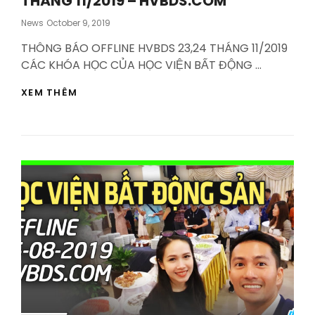
THÁNG 11/2019 – HVBDS.COM
Posted
News
October 9, 2019
On
THÔNG BÁO OFFLINE HVBDS 23,24 THÁNG 11/2019
CÁC KHÓA HỌC CỦA HỌC VIỆN BẤT ĐỘNG …
THÔNG
XEM THÊM
BÁO
OFFLINE
HVBDS
23,24
THÁNG
11/2019
–
HVBDS.COM