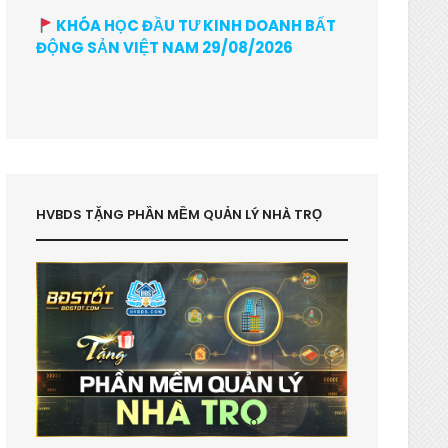
KHÓA HỌC ĐẦU TƯ KINH DOANH BẤT
ĐỘNG SẢN VIỆT NAM 29/08/2026
HVBDS TẶNG PHẦN MỀM QUẢN LÝ NHÀ TRỌ