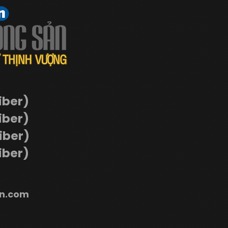
iber)
iber)
Viber)
iber)
n.com