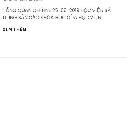
On
TỔNG QUAN OFFLINE 25-08-2019 HỌC VIỆN BÁT
ĐỘNG SẢN CÁC KHÓA HỌC CỦA HỌC VIỆN …
TỔNG
XEM THÊM
QUAN
OFFLINE
25-
08-
2019
HỌC
VIỆN
BẤT
ĐỘNG
SẢN
–
HVBDS.COM