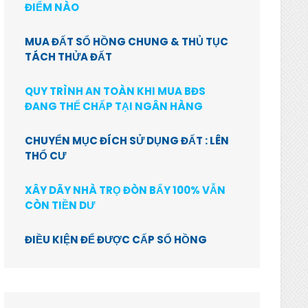
ĐIỂM NÀO
MUA ĐẤT SỔ HỒNG CHUNG & THỦ TỤC
TÁCH THỬA ĐẤT
QUY TRÌNH AN TOÀN KHI MUA BĐS
ĐANG THẾ CHẤP TẠI NGÂN HÀNG
CHUYỂN MỤC ĐÍCH SỬ DỤNG ĐẤT : LÊN
THỔ CƯ
XÂY DÃY NHÀ TRỌ ĐÒN BẨY 100% VẪN
CÒN TIỀN DƯ
ĐIỀU KIỆN ĐỂ ĐƯỢC CẤP SỔ HỒNG