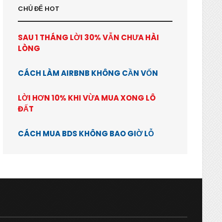
CHỦ ĐỂ HOT
SAU 1 THÁNG LỜI 30% VẪN CHƯA HÀI
LÒNG
CÁCH LÀM AIRBNB KHÔNG CẦN VỐN
LỜI HƠN 10% KHI VỪA MUA XONG LÔ
ĐẤT
CÁCH MUA BDS KHÔNG BAO GIỜ LỖ