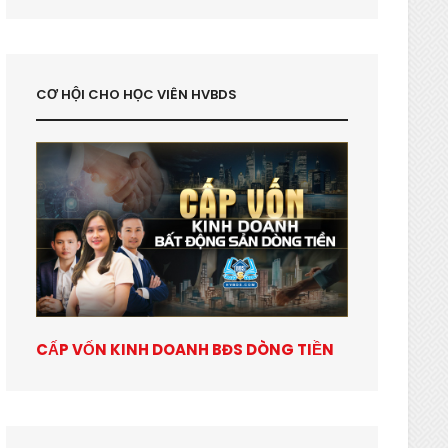
CƠ HỘI CHO HỌC VIÊN HVBDS
CẤP VỐN KINH DOANH BĐS DÒNG TIỀN