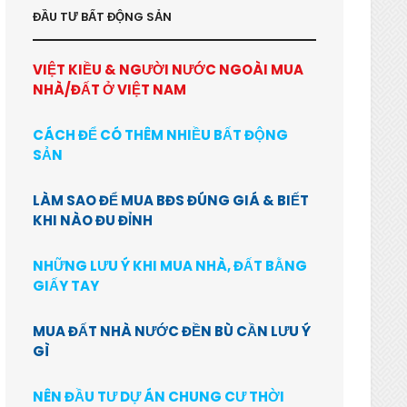
ĐẦU TƯ BẤT ĐỘNG SẢN
VIỆT KIỀU & NGƯỜI NƯỚC NGOÀI MUA
NHÀ/ĐẤT Ở VIỆT NAM
CÁCH ĐỂ CÓ THÊM NHIỀU BẤT ĐỘNG
SẢN
LÀM SAO ĐỂ MUA BĐS ĐÚNG GIÁ & BIẾT
KHI NÀO ĐU ĐỈNH
NHỮNG LƯU Ý KHI MUA NHÀ, ĐẤT BẰNG
GIẤY TAY
MUA ĐẤT NHÀ NƯỚC ĐỀN BÙ CẦN LƯU Ý
GÌ
NÊN ĐẦU TƯ DỰ ÁN CHUNG CƯ THỜI