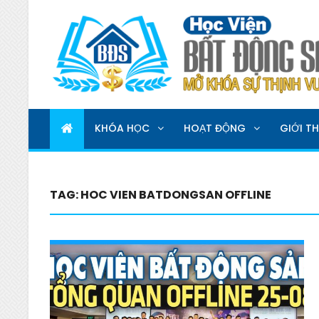
HỌC VIỆN BẤT ĐỘNG 
MỞ KHOÁ SỰ THỊNH VƯỢNG
KHÓA HỌC
HOẠT ĐỘNG
GIỚI TH
TAG:
HOC VIEN BATDONGSAN OFFLINE