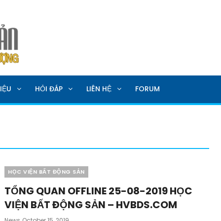
SẢN
IỆU
HỎI ĐÁP
LIÊN HỆ
FORUM
Categories
HỌC VIỆN BẤT ĐỘNG SẢN
TỔNG QUAN OFFLINE 25-08-2019 HỌC
VIỆN BẤT ĐỘNG SẢN – HVBDS.COM
Posted
News
October 15, 2019