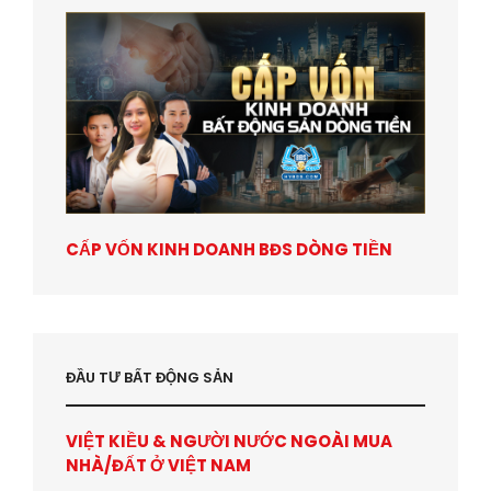
CẤP VỐN KINH DOANH BĐS DÒNG TIỀN
ĐẦU TƯ BẤT ĐỘNG SẢN
VIỆT KIỀU & NGƯỜI NƯỚC NGOÀI MUA
NHÀ/ĐẤT Ở VIỆT NAM