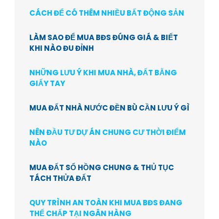
CÁCH ĐỂ CÓ THÊM NHIỀU BẤT ĐỘNG SẢN
LÀM SAO ĐỂ MUA BĐS ĐÚNG GIÁ & BIẾT
KHI NÀO ĐU ĐỈNH
NHỮNG LƯU Ý KHI MUA NHÀ, ĐẤT BẰNG
GIẤY TAY
MUA ĐẤT NHÀ NƯỚC ĐỀN BÙ CẦN LƯU Ý GÌ
NÊN ĐẦU TƯ DỰ ÁN CHUNG CƯ THỜI ĐIỂM
NÀO
MUA ĐẤT SỔ HỒNG CHUNG & THỦ TỤC
TÁCH THỬA ĐẤT
QUY TRÌNH AN TOÀN KHI MUA BĐS ĐANG
THẾ CHẤP TẠI NGÂN HÀNG