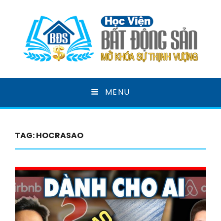
HỌC VIỆN BẤT ĐỘNG
MENU
SẢN
MỞ KHOÁ SỰ THỊNH VƯỢNG
TAG:
HOCRASAO