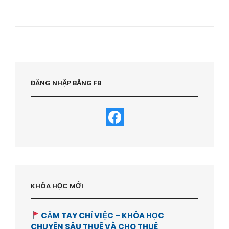
HỌC
KINH
DOANH
HOMESTAY
AIRBNB
:
DÀNH
CHO
AI
ĐĂNG NHẬP BẰNG FB
&
HỌC
RA
SAO
–
HVBDS.COM
KHÓA HỌC MỚI
CẦM TAY CHỈ VIỆC – KHÓA HỌC
CHUYÊN SÂU THUÊ VÀ CHO THUÊ