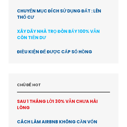
CHUYỂN MỤC ĐÍCH SỬ DỤNG ĐẤT : LÊN
THỔ CƯ
XÂY DÃY NHÀ TRỌ ĐÒN BẨY 100% VẪN
CÒN TIỀN DƯ
ĐIỀU KIỆN ĐỂ ĐƯỢC CẤP SỔ HỒNG
CHỦ ĐỂ HOT
SAU 1 THÁNG LỜI 30% VẪN CHƯA HÀI
LÒNG
CÁCH LÀM AIRBNB KHÔNG CẦN VỐN