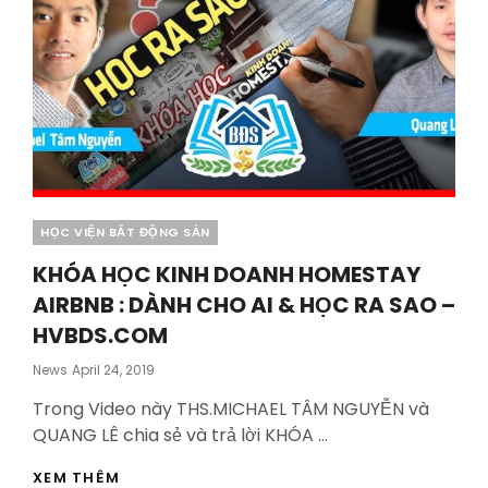
Categories
HỌC VIỆN BẤT ĐỘNG SẢN
KHÓA HỌC KINH DOANH HOMESTAY
AIRBNB : DÀNH CHO AI & HỌC RA SAO –
HVBDS.COM
Posted
News
April 24, 2019
On
Trong Video này THS.MICHAEL TÂM NGUYỄN và
QUANG LÊ chia sẻ và trả lời KHÓA …
KHÓA
XEM THÊM