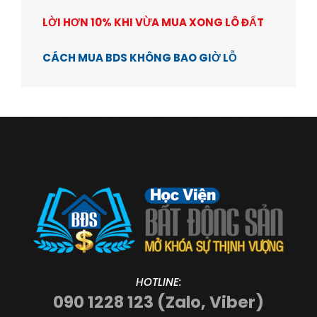
LỜI HƠN 10% KHI VỪA MUA XONG LÔ ĐẤT
CÁCH MUA BDS KHÔNG BAO GIỜ LỖ
HOTLINE:
090 1228 123 (Zalo, Viber)