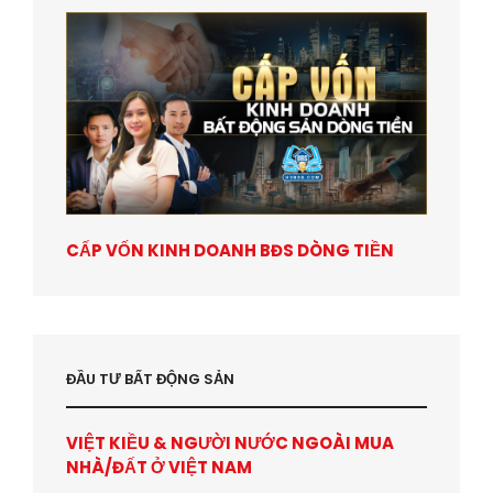
CẤP VỐN KINH DOANH BĐS DÒNG TIỀN
ĐẦU TƯ BẤT ĐỘNG SẢN
VIỆT KIỀU & NGƯỜI NƯỚC NGOÀI MUA
NHÀ/ĐẤT Ở VIỆT NAM