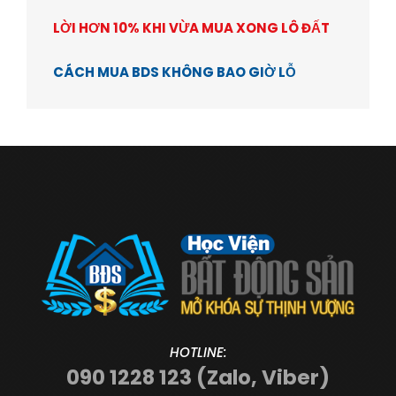
LỜI HƠN 10% KHI VỪA MUA XONG LÔ ĐẤT
CÁCH MUA BDS KHÔNG BAO GIỜ LỖ
HOTLINE:
090 1228 123 (Zalo, Viber)