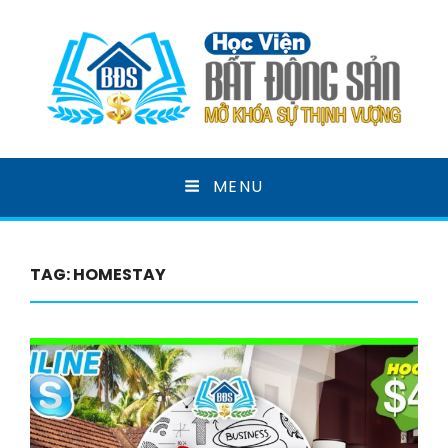
HỌC VIỆN BẤT ĐỘNG
MENU
SẢN
MỞ KHOÁ SỰ THỊNH VƯỢNG
TAG:
HOMESTAY