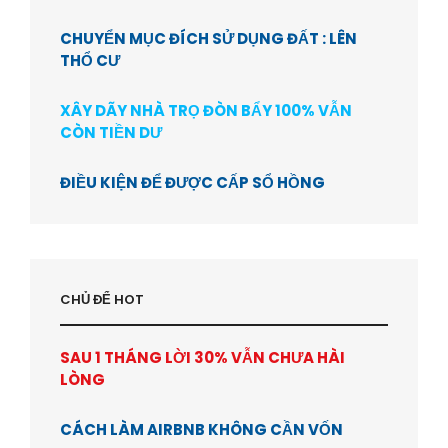
CHUYỂN MỤC ĐÍCH SỬ DỤNG ĐẤT : LÊN
THỔ CƯ
XÂY DÃY NHÀ TRỌ ĐÒN BẨY 100% VẪN
CÒN TIỀN DƯ
ĐIỀU KIỆN ĐỂ ĐƯỢC CẤP SỔ HỒNG
CHỦ ĐỂ HOT
SAU 1 THÁNG LỜI 30% VẪN CHƯA HÀI
LÒNG
CÁCH LÀM AIRBNB KHÔNG CẦN VỐN