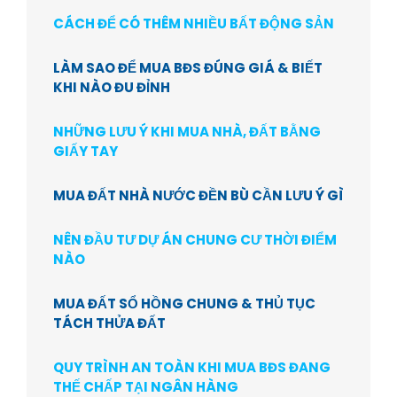
CÁCH ĐỂ CÓ THÊM NHIỀU BẤT ĐỘNG SẢN
LÀM SAO ĐỂ MUA BĐS ĐÚNG GIÁ & BIẾT
KHI NÀO ĐU ĐỈNH
NHỮNG LƯU Ý KHI MUA NHÀ, ĐẤT BẰNG
GIẤY TAY
MUA ĐẤT NHÀ NƯỚC ĐỀN BÙ CẦN LƯU Ý GÌ
NÊN ĐẦU TƯ DỰ ÁN CHUNG CƯ THỜI ĐIỂM
NÀO
MUA ĐẤT SỔ HỒNG CHUNG & THỦ TỤC
TÁCH THỬA ĐẤT
QUY TRÌNH AN TOÀN KHI MUA BĐS ĐANG
THẾ CHẤP TẠI NGÂN HÀNG