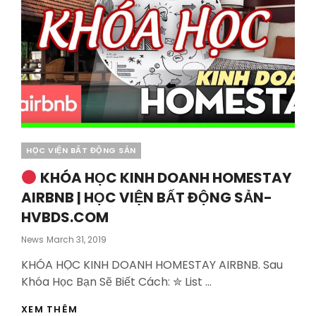
Categories
HỌC VIỆN BẤT ĐỘNG SẢN
KHÓA HỌC KINH DOANH HOMESTAY
AIRBNB | HỌC VIỆN BẤT ĐỘNG SẢN-
HVBDS.COM
Posted
News
March 31, 2019
On
KHÓA HỌC KINH DOANH HOMESTAY AIRBNB. Sau
Khóa Học Bạn Sẽ Biết Cách: ✮ List …
XEM THÊM