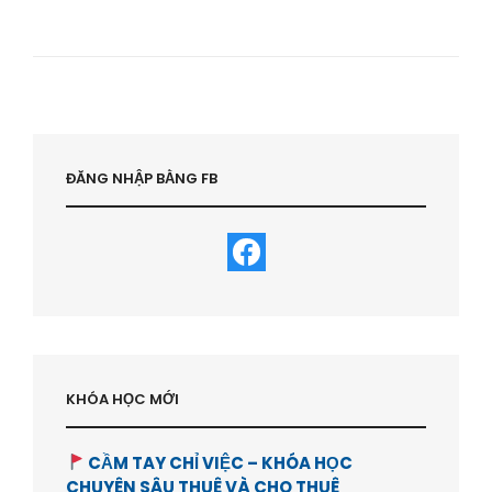
KHÓA
HỌC
KINH
DOANH
HOMESTAY
AIRBNB
|
HỌC
VIỆN
ĐĂNG NHẬP BẰNG FB
BẤT
ĐỘNG
SẢN-
HVBDS.COM
KHÓA HỌC MỚI
CẦM TAY CHỈ VIỆC – KHÓA HỌC
CHUYÊN SÂU THUÊ VÀ CHO THUÊ