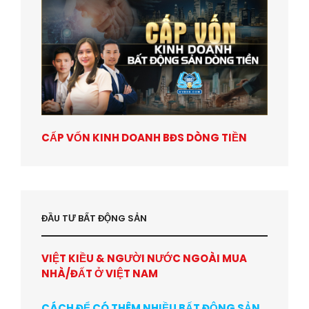
CẤP VỐN KINH DOANH BĐS DÒNG TIỀN
ĐẦU TƯ BẤT ĐỘNG SẢN
VIỆT KIỀU & NGƯỜI NƯỚC NGOÀI MUA
NHÀ/ĐẤT Ở VIỆT NAM
CÁCH ĐỂ CÓ THÊM NHIỀU BẤT ĐỘNG SẢN