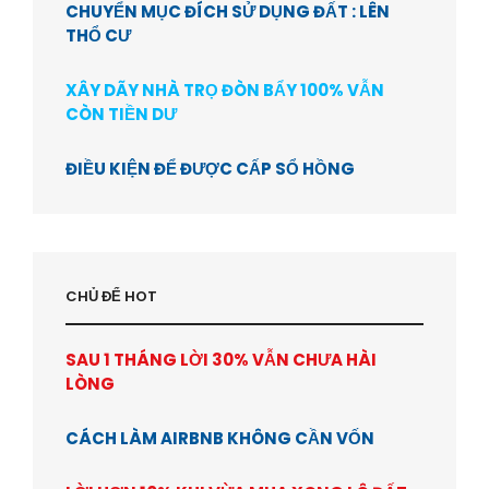
CHUYỂN MỤC ĐÍCH SỬ DỤNG ĐẤT : LÊN
THỔ CƯ
XÂY DÃY NHÀ TRỌ ĐÒN BẨY 100% VẪN
CÒN TIỀN DƯ
ĐIỀU KIỆN ĐỂ ĐƯỢC CẤP SỔ HỒNG
CHỦ ĐỂ HOT
SAU 1 THÁNG LỜI 30% VẪN CHƯA HÀI
LÒNG
CÁCH LÀM AIRBNB KHÔNG CẦN VỐN