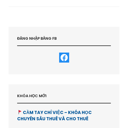
ÚC
–
TẠI
SAO
PHẢI
HỢP
TÁC
ĐĂNG NHẬP BẰNG FB
MUA
NHÀ
–
HVBDS.COM
KHÓA HỌC MỚI
CẦM TAY CHỈ VIỆC – KHÓA HỌC
CHUYÊN SÂU THUÊ VÀ CHO THUÊ