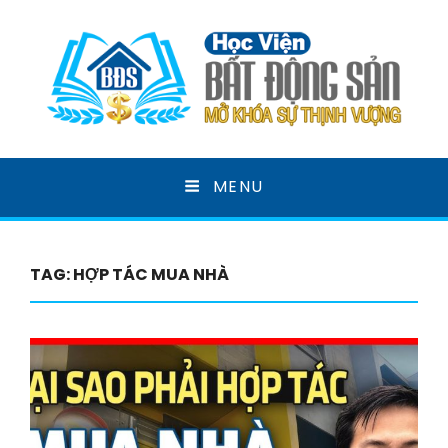
HỌC VIỆN BẤT ĐỘNG
MENU
SẢN
MỞ KHOÁ SỰ THỊNH VƯỢNG
TAG:
HỢP TÁC MUA NHÀ