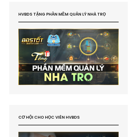
HVBDS TẶNG PHẦN MỀM QUẢN LÝ NHÀ TRỌ
CƠ HỘI CHO HỌC VIÊN HVBDS