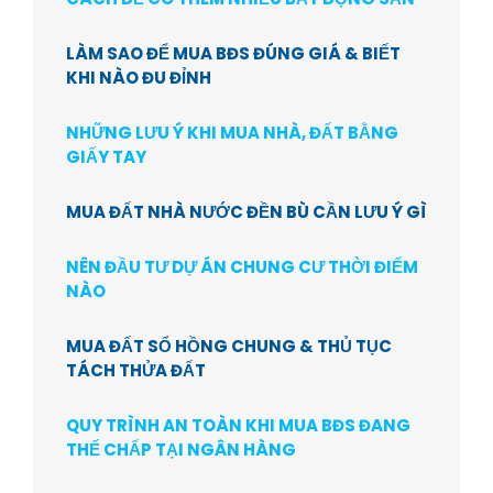
LÀM SAO ĐỂ MUA BĐS ĐÚNG GIÁ & BIẾT
KHI NÀO ĐU ĐỈNH
NHỮNG LƯU Ý KHI MUA NHÀ, ĐẤT BẰNG
GIẤY TAY
MUA ĐẤT NHÀ NƯỚC ĐỀN BÙ CẦN LƯU Ý GÌ
NÊN ĐẦU TƯ DỰ ÁN CHUNG CƯ THỜI ĐIỂM
NÀO
MUA ĐẤT SỔ HỒNG CHUNG & THỦ TỤC
TÁCH THỬA ĐẤT
QUY TRÌNH AN TOÀN KHI MUA BĐS ĐANG
THẾ CHẤP TẠI NGÂN HÀNG