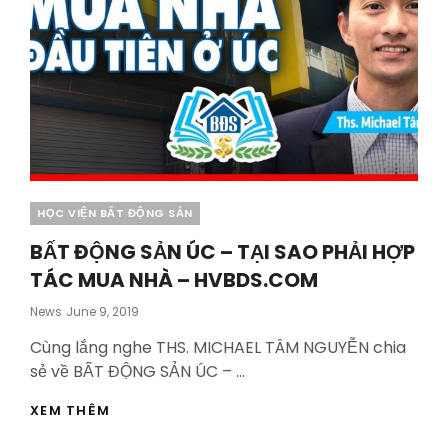
Categories
HỌC VIỆN BẤT ĐỘNG SẢN
BẤT ĐỘNG SẢN ÚC – TẠI SAO PHẢI HỢP
TÁC MUA NHÀ – HVBDS.COM
Posted
News
June 9, 2019
On
Cùng lắng nghe THS. MICHAEL TÂM NGUYỄN chia
sẻ về BẤT ĐỘNG SẢN ÚC – …
BẤT
XEM THÊM
ĐỘNG
SẢN