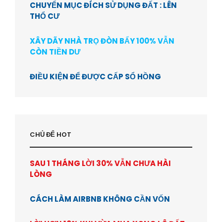
CHUYỂN MỤC ĐÍCH SỬ DỤNG ĐẤT : LÊN
THỔ CƯ
XÂY DÃY NHÀ TRỌ ĐÒN BẨY 100% VẪN
CÒN TIỀN DƯ
ĐIỀU KIỆN ĐỂ ĐƯỢC CẤP SỔ HỒNG
CHỦ ĐỂ HOT
SAU 1 THÁNG LỜI 30% VẪN CHƯA HÀI
LÒNG
CÁCH LÀM AIRBNB KHÔNG CẦN VỐN