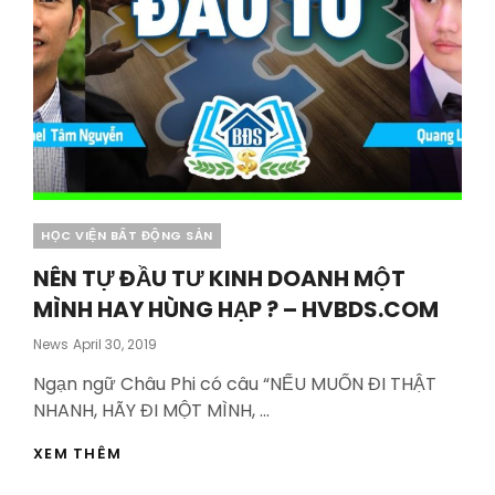
Categories
HỌC VIỆN BẤT ĐỘNG SẢN
NÊN TỰ ĐẦU TƯ KINH DOANH MỘT
MÌNH HAY HÙNG HẠP ? – HVBDS.COM
Posted
News
April 30, 2019
On
Ngạn ngữ Châu Phi có câu “NẾU MUỐN ĐI THẬT
NHANH, HÃY ĐI MỘT MÌNH, …
NÊN
XEM THÊM
TỰ
ĐẦU