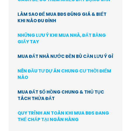
LÀM SAO ĐỂ MUA BĐS ĐÚNG GIÁ & BIẾT
KHI NÀO ĐU ĐỈNH
NHỮNG LƯU Ý KHI MUA NHÀ, ĐẤT BẰNG
GIẤY TAY
MUA ĐẤT NHÀ NƯỚC ĐỀN BÙ CẦN LƯU Ý GÌ
NÊN ĐẦU TƯ DỰ ÁN CHUNG CƯ THỜI ĐIỂM
NÀO
MUA ĐẤT SỔ HỒNG CHUNG & THỦ TỤC
TÁCH THỬA ĐẤT
QUY TRÌNH AN TOÀN KHI MUA BĐS ĐANG
THẾ CHẤP TẠI NGÂN HÀNG