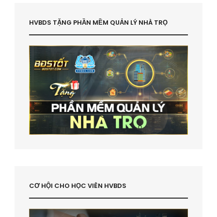
HVBDS TẶNG PHẦN MỀM QUẢN LÝ NHÀ TRỌ
CƠ HỘI CHO HỌC VIÊN HVBDS