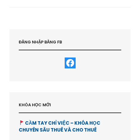
TƯ
KINH
DOANH
MỘT
MÌNH
HAY
HÙNG
ĐĂNG NHẬP BẰNG FB
HẠP
?
–
HVBDS.COM
KHÓA HỌC MỚI
CẦM TAY CHỈ VIỆC – KHÓA HỌC
CHUYÊN SÂU THUÊ VÀ CHO THUÊ