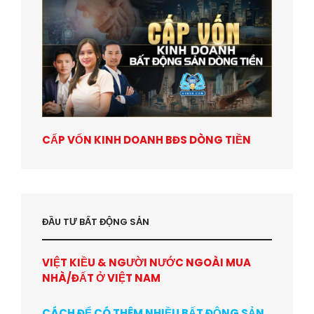
CẤP VỐN KINH DOANH BĐS DÒNG TIỀN
ĐẦU TƯ BẤT ĐỘNG SẢN
VIỆT KIỀU & NGƯỜI NƯỚC NGOÀI MUA
NHÀ/ĐẤT Ở VIỆT NAM
CÁCH ĐỂ CÓ THÊM NHIỀU BẤT ĐỘNG SẢN