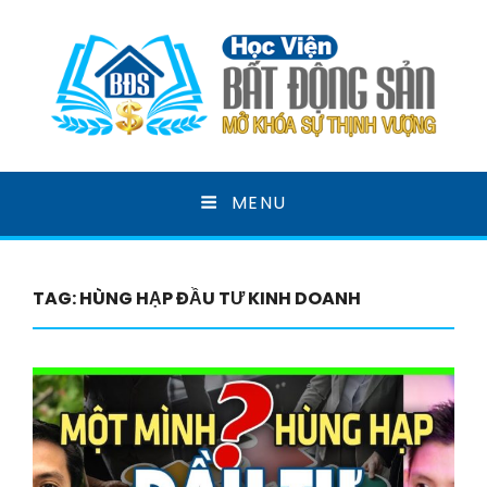
HỌC VIỆN BẤT ĐỘNG
MENU
SẢN
MỞ KHOÁ SỰ THỊNH VƯỢNG
TAG:
HÙNG HẠP ĐẦU TƯ KINH DOANH