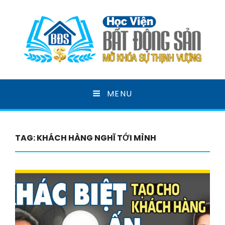
HỌC VIỆN BẤT ĐỘNG
MENU
SẢN
MỞ KHOÁ SỰ THỊNH VƯỢNG
TAG:
KHÁCH HÀNG NGHĨ TỚI MÌNH