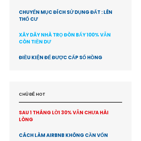
CHUYỂN MỤC ĐÍCH SỬ DỤNG ĐẤT : LÊN
THỔ CƯ
XÂY DÃY NHÀ TRỌ ĐÒN BẨY 100% VẪN
CÒN TIỀN DƯ
ĐIỀU KIỆN ĐỂ ĐƯỢC CẤP SỔ HỒNG
CHỦ ĐỂ HOT
SAU 1 THÁNG LỜI 30% VẪN CHƯA HÀI
LÒNG
CÁCH LÀM AIRBNB KHÔNG CẦN VỐN