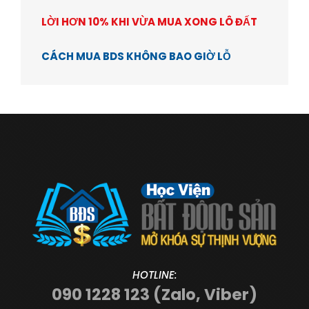
LỜI HƠN 10% KHI VỪA MUA XONG LÔ ĐẤT
CÁCH MUA BDS KHÔNG BAO GIỜ LỖ
HOTLINE:
090 1228 123 (Zalo, Viber)