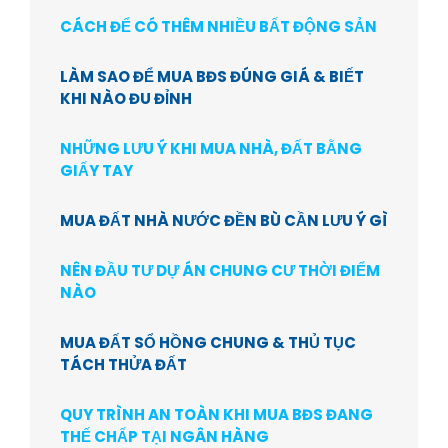
CÁCH ĐỂ CÓ THÊM NHIỀU BẤT ĐỘNG SẢN
LÀM SAO ĐỂ MUA BĐS ĐÚNG GIÁ & BIẾT
KHI NÀO ĐU ĐỈNH
NHỮNG LƯU Ý KHI MUA NHÀ, ĐẤT BẰNG
GIẤY TAY
MUA ĐẤT NHÀ NƯỚC ĐỀN BÙ CẦN LƯU Ý GÌ
NÊN ĐẦU TƯ DỰ ÁN CHUNG CƯ THỜI ĐIỂM
NÀO
MUA ĐẤT SỔ HỒNG CHUNG & THỦ TỤC
TÁCH THỬA ĐẤT
QUY TRÌNH AN TOÀN KHI MUA BĐS ĐANG
THẾ CHẤP TẠI NGÂN HÀNG