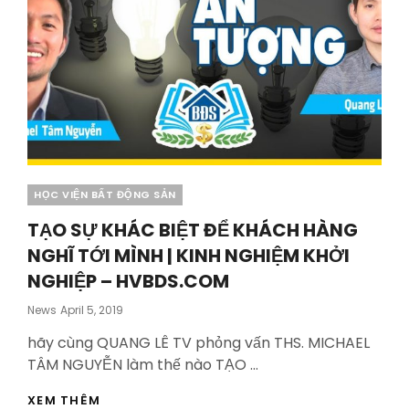
Categories
HỌC VIỆN BẤT ĐỘNG SẢN
TẠO SỰ KHÁC BIỆT ĐỂ KHÁCH HÀNG
NGHĨ TỚI MÌNH | KINH NGHIỆM KHỞI
NGHIỆP – HVBDS.COM
Posted
News
April 5, 2019
On
hãy cùng QUANG LÊ TV phỏng vấn THS. MICHAEL
TÂM NGUYỄN làm thế nào TẠO …
TẠO
XEM THÊM