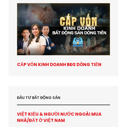
CẤP VỐN KINH DOANH BĐS DÒNG TIỀN
ĐẦU TƯ BẤT ĐỘNG SẢN
VIỆT KIỀU & NGƯỜI NƯỚC NGOÀI MUA
NHÀ/ĐẤT Ở VIỆT NAM