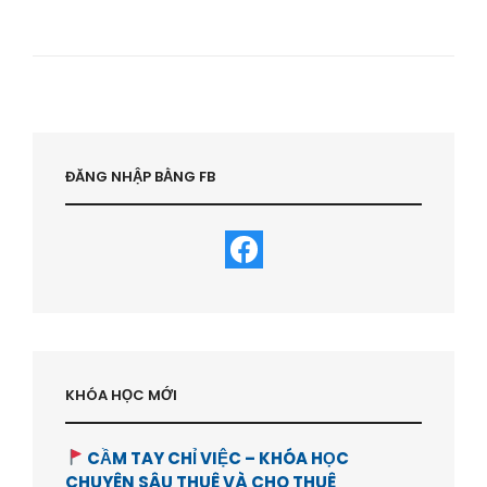
SỰ
KHÁC
BIỆT
ĐỂ
KHÁCH
HÀNG
NGHĨ
TỚI
MÌNH
ĐĂNG NHẬP BẰNG FB
|
KINH
NGHIỆM
KHỞI
NGHIỆP
–
HVBDS.COM
KHÓA HỌC MỚI
CẦM TAY CHỈ VIỆC – KHÓA HỌC
CHUYÊN SÂU THUÊ VÀ CHO THUÊ