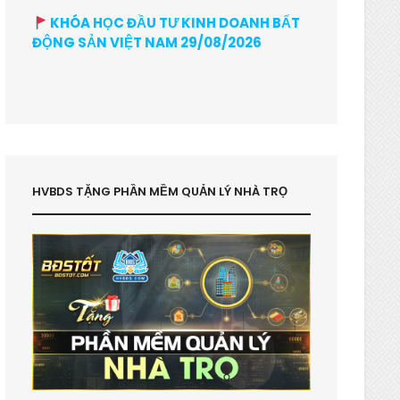
KHÓA HỌC ĐẦU TƯ KINH DOANH BẤT
ĐỘNG SẢN VIỆT NAM 29/08/2026
HVBDS TẶNG PHẦN MỀM QUẢN LÝ NHÀ TRỌ