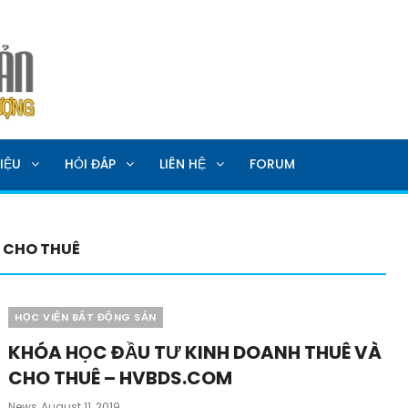
SẢN
IỆU
HỎI ĐÁP
LIÊN HỆ
FORUM
 CHO THUÊ
Categories
HỌC VIỆN BẤT ĐỘNG SẢN
KHÓA HỌC ĐẦU TƯ KINH DOANH THUÊ VÀ
CHO THUÊ – HVBDS.COM
Posted
News
August 11, 2019