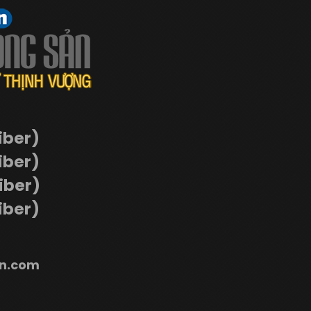
iber)
iber)
Viber)
iber)
n.com