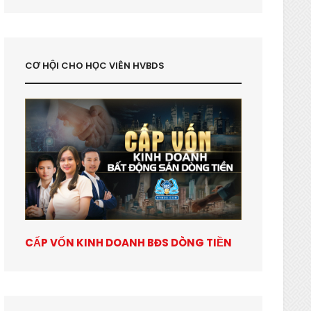
CƠ HỘI CHO HỌC VIÊN HVBDS
CẤP VỐN KINH DOANH BĐS DÒNG TIỀN