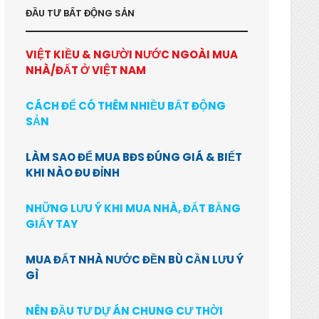
ĐẦU TƯ BẤT ĐỘNG SẢN
VIỆT KIỀU & NGƯỜI NƯỚC NGOÀI MUA
NHÀ/ĐẤT Ở VIỆT NAM
CÁCH ĐỂ CÓ THÊM NHIỀU BẤT ĐỘNG
SẢN
LÀM SAO ĐỂ MUA BĐS ĐÚNG GIÁ & BIẾT
KHI NÀO ĐU ĐỈNH
NHỮNG LƯU Ý KHI MUA NHÀ, ĐẤT BẰNG
GIẤY TAY
MUA ĐẤT NHÀ NƯỚC ĐỀN BÙ CẦN LƯU Ý
GÌ
NÊN ĐẦU TƯ DỰ ÁN CHUNG CƯ THỜI