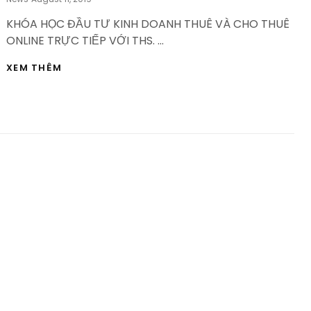
On
KHÓA HỌC ĐẦU TƯ KINH DOANH THUÊ VÀ CHO THUÊ
ONLINE TRỰC TIẾP VỚI THS. …
KHÓA
XEM THÊM
HỌC
ĐẦU
TƯ
KINH
DOANH
THUÊ
VÀ
CHO
THUÊ
–
HVBDS.COM