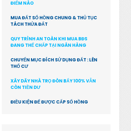
ĐIỂM NÀO
MUA ĐẤT SỔ HỒNG CHUNG & THỦ TỤC
TÁCH THỬA ĐẤT
QUY TRÌNH AN TOÀN KHI MUA BĐS
ĐANG THẾ CHẤP TẠI NGÂN HÀNG
CHUYỂN MỤC ĐÍCH SỬ DỤNG ĐẤT : LÊN
THỔ CƯ
XÂY DÃY NHÀ TRỌ ĐÒN BẨY 100% VẪN
CÒN TIỀN DƯ
ĐIỀU KIỆN ĐỂ ĐƯỢC CẤP SỔ HỒNG