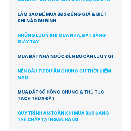
LÀM SAO ĐỂ MUA BĐS ĐÚNG GIÁ & BIẾT
KHI NÀO ĐU ĐỈNH
NHỮNG LƯU Ý KHI MUA NHÀ, ĐẤT BẰNG
GIẤY TAY
MUA ĐẤT NHÀ NƯỚC ĐỀN BÙ CẦN LƯU Ý GÌ
NÊN ĐẦU TƯ DỰ ÁN CHUNG CƯ THỜI ĐIỂM
NÀO
MUA ĐẤT SỔ HỒNG CHUNG & THỦ TỤC
TÁCH THỬA ĐẤT
QUY TRÌNH AN TOÀN KHI MUA BĐS ĐANG
THẾ CHẤP TẠI NGÂN HÀNG