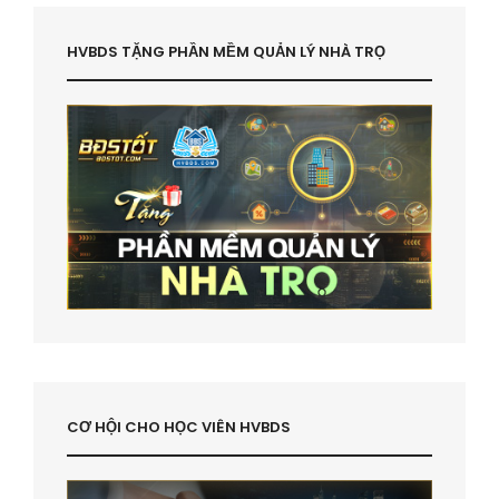
HVBDS TẶNG PHẦN MỀM QUẢN LÝ NHÀ TRỌ
CƠ HỘI CHO HỌC VIÊN HVBDS