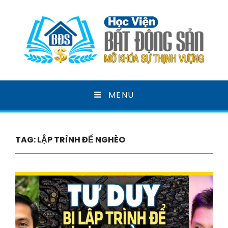
HỌC VIỆN BẤT ĐỘNG
MENU
SẢN
MỞ KHOÁ SỰ THỊNH VƯỢNG
TAG:
LẬP TRÌNH ĐỂ NGHÈO