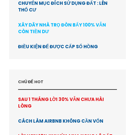
CHUYỂN MỤC ĐÍCH SỬ DỤNG ĐẤT : LÊN
THỔ CƯ
XÂY DÃY NHÀ TRỌ ĐÒN BẨY 100% VẪN
CÒN TIỀN DƯ
ĐIỀU KIỆN ĐỂ ĐƯỢC CẤP SỔ HỒNG
CHỦ ĐỂ HOT
SAU 1 THÁNG LỜI 30% VẪN CHƯA HÀI
LÒNG
CÁCH LÀM AIRBNB KHÔNG CẦN VỐN