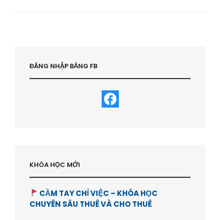
SINH
RA
VÀ
LẬP
TRÌNH
ĐỂ
NGHÈO
ĐĂNG NHẬP BẰNG FB
–
HVBDS.COM
KHÓA HỌC MỚI
CẦM TAY CHỈ VIỆC – KHÓA HỌC
CHUYÊN SÂU THUÊ VÀ CHO THUÊ