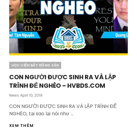
Categories
HỌC VIỆN BẤT ĐỘNG SẢN
CON NGƯỜI ĐƯỢC SINH RA VÀ LẬP
TRÌNH ĐỂ NGHÈO – HVBDS.COM
Posted
News
April 10, 2019
On
CON NGƯỜI ĐƯỢC SINH RA VÀ LẬP TRÌNH ĐỂ
NGHÈO, tại sao lại nói như …
CON
XEM THÊM
NGƯỜI
ĐƯỢC