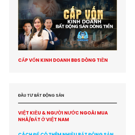
CẤP VỐN KINH DOANH BĐS DÒNG TIỀN
ĐẦU TƯ BẤT ĐỘNG SẢN
VIỆT KIỀU & NGƯỜI NƯỚC NGOÀI MUA
NHÀ/ĐẤT Ở VIỆT NAM
CÁCH ĐỂ CÓ THÊM NHIỀU BẤT ĐỘNG SẢN