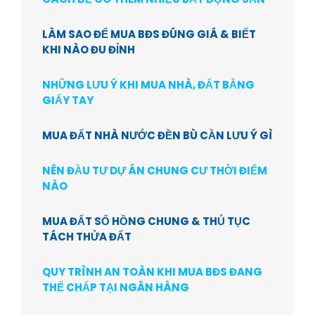
LÀM SAO ĐỂ MUA BĐS ĐÚNG GIÁ & BIẾT
KHI NÀO ĐU ĐỈNH
NHỮNG LƯU Ý KHI MUA NHÀ, ĐẤT BẰNG
GIẤY TAY
MUA ĐẤT NHÀ NƯỚC ĐỀN BÙ CẦN LƯU Ý GÌ
NÊN ĐẦU TƯ DỰ ÁN CHUNG CƯ THỜI ĐIỂM
NÀO
MUA ĐẤT SỔ HỒNG CHUNG & THỦ TỤC
TÁCH THỬA ĐẤT
QUY TRÌNH AN TOÀN KHI MUA BĐS ĐANG
THẾ CHẤP TẠI NGÂN HÀNG