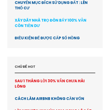
CHUYỂN MỤC ĐÍCH SỬ DỤNG ĐẤT : LÊN
THỔ CƯ
XÂY DÃY NHÀ TRỌ ĐÒN BẨY 100% VẪN
CÒN TIỀN DƯ
ĐIỀU KIỆN ĐỂ ĐƯỢC CẤP SỔ HỒNG
CHỦ ĐỂ HOT
SAU 1 THÁNG LỜI 30% VẪN CHƯA HÀI
LÒNG
CÁCH LÀM AIRBNB KHÔNG CẦN VỐN