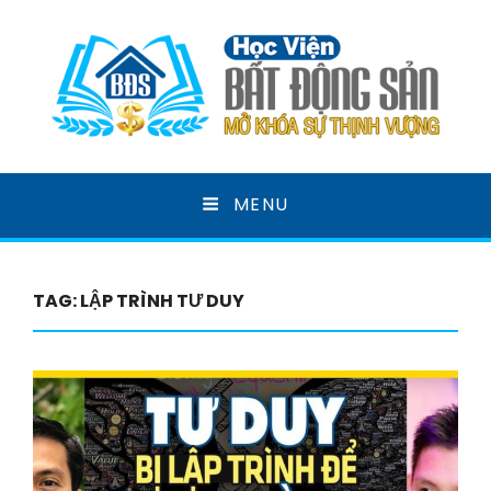
HỌC VIỆN BẤT ĐỘNG
MENU
SẢN
MỞ KHOÁ SỰ THỊNH VƯỢNG
TAG:
LẬP TRÌNH TƯ DUY