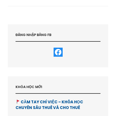
SINH
RA
VÀ
LẬP
TRÌNH
ĐỂ
NGHÈO
ĐĂNG NHẬP BẰNG FB
–
HVBDS.COM
KHÓA HỌC MỚI
CẦM TAY CHỈ VIỆC – KHÓA HỌC
CHUYÊN SÂU THUÊ VÀ CHO THUÊ