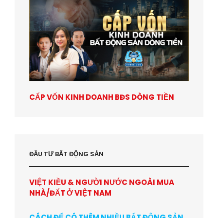
CẤP VỐN KINH DOANH BĐS DÒNG TIỀN
ĐẦU TƯ BẤT ĐỘNG SẢN
VIỆT KIỀU & NGƯỜI NƯỚC NGOÀI MUA
NHÀ/ĐẤT Ở VIỆT NAM
CÁCH ĐỂ CÓ THÊM NHIỀU BẤT ĐỘNG SẢN