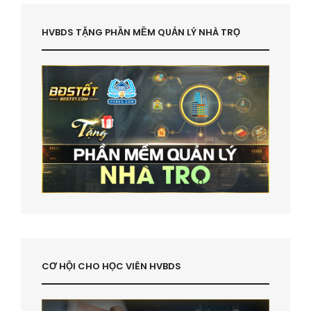
HVBDS TẶNG PHẦN MỀM QUẢN LÝ NHÀ TRỌ
CƠ HỘI CHO HỌC VIÊN HVBDS