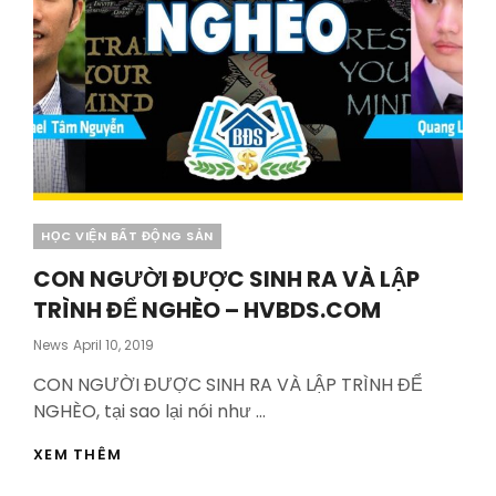
Categories
HỌC VIỆN BẤT ĐỘNG SẢN
CON NGƯỜI ĐƯỢC SINH RA VÀ LẬP
TRÌNH ĐỂ NGHÈO – HVBDS.COM
Posted
News
April 10, 2019
On
CON NGƯỜI ĐƯỢC SINH RA VÀ LẬP TRÌNH ĐỂ
NGHÈO, tại sao lại nói như …
CON
XEM THÊM
NGƯỜI
ĐƯỢC