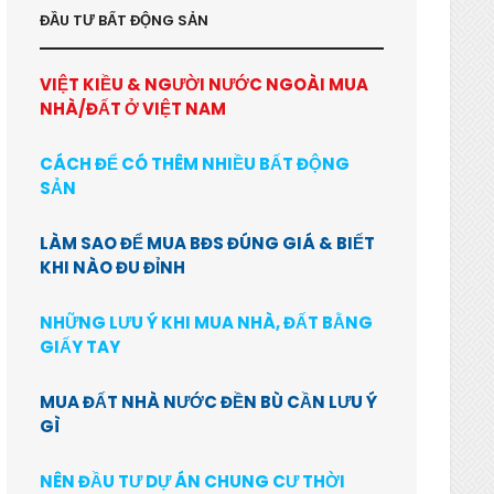
ĐẦU TƯ BẤT ĐỘNG SẢN
VIỆT KIỀU & NGƯỜI NƯỚC NGOÀI MUA
NHÀ/ĐẤT Ở VIỆT NAM
CÁCH ĐỂ CÓ THÊM NHIỀU BẤT ĐỘNG
SẢN
LÀM SAO ĐỂ MUA BĐS ĐÚNG GIÁ & BIẾT
KHI NÀO ĐU ĐỈNH
NHỮNG LƯU Ý KHI MUA NHÀ, ĐẤT BẰNG
GIẤY TAY
MUA ĐẤT NHÀ NƯỚC ĐỀN BÙ CẦN LƯU Ý
GÌ
NÊN ĐẦU TƯ DỰ ÁN CHUNG CƯ THỜI