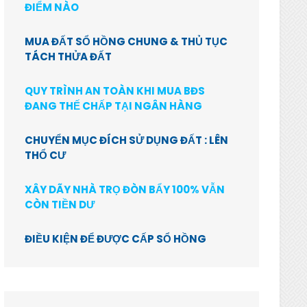
ĐIỂM NÀO
MUA ĐẤT SỔ HỒNG CHUNG & THỦ TỤC
TÁCH THỬA ĐẤT
QUY TRÌNH AN TOÀN KHI MUA BĐS
ĐANG THẾ CHẤP TẠI NGÂN HÀNG
CHUYỂN MỤC ĐÍCH SỬ DỤNG ĐẤT : LÊN
THỔ CƯ
XÂY DÃY NHÀ TRỌ ĐÒN BẨY 100% VẪN
CÒN TIỀN DƯ
ĐIỀU KIỆN ĐỂ ĐƯỢC CẤP SỔ HỒNG