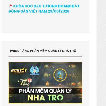
KHÓA HỌC ĐẦU TƯ KINH DOANH BẤT
ĐỘNG SẢN VIỆT NAM 29/08/2026
HVBDS TẶNG PHẦN MỀM QUẢN LÝ NHÀ TRỌ