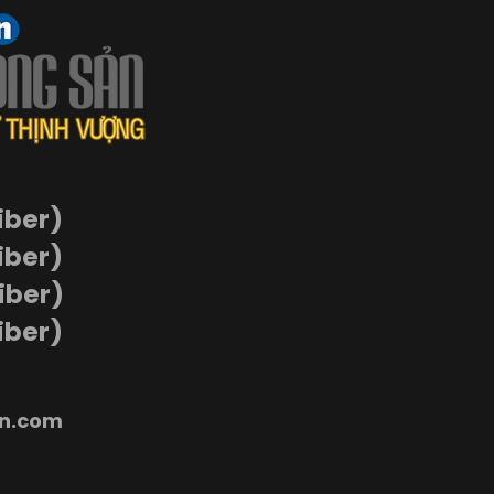
iber)
iber)
Viber)
iber)
n.com