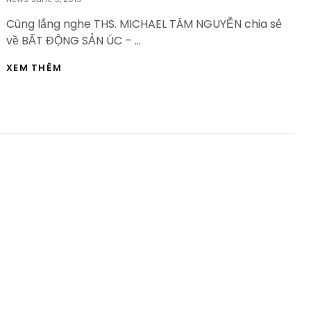
On
Cùng lắng nghe THS. MICHAEL TÂM NGUYỄN chia sẻ
về BẤT ĐỘNG SẢN ÚC – …
BẤT
XEM THÊM
ĐỘNG
SẢN
ÚC
–
TẠI
SAO
PHẢI
HỢP
TÁC
MUA
NHÀ
–
HVBDS.COM