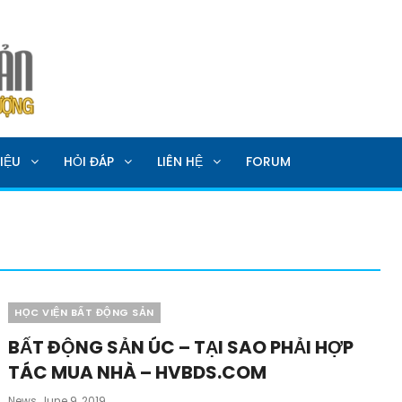
SẢN
IỆU
HỎI ĐÁP
LIÊN HỆ
FORUM
Categories
HỌC VIỆN BẤT ĐỘNG SẢN
BẤT ĐỘNG SẢN ÚC – TẠI SAO PHẢI HỢP
TÁC MUA NHÀ – HVBDS.COM
Posted
News
June 9, 2019