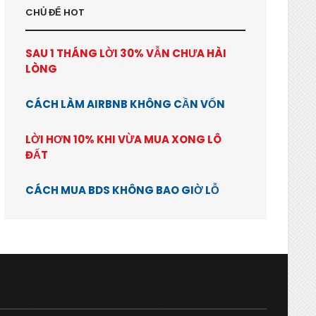
CHỦ ĐỂ HOT
SAU 1 THÁNG LỜI 30% VẪN CHƯA HÀI
LÒNG
CÁCH LÀM AIRBNB KHÔNG CẦN VỐN
LỜI HƠN 10% KHI VỪA MUA XONG LÔ
ĐẤT
CÁCH MUA BDS KHÔNG BAO GIỜ LỖ