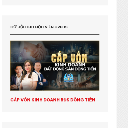
CƠ HỘI CHO HỌC VIÊN HVBDS
CẤP VỐN KINH DOANH BĐS DÒNG TIỀN