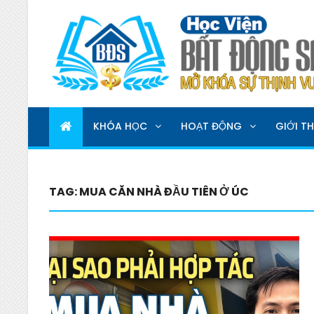
HỌC VIỆN BẤT ĐỘNG 
MỞ KHOÁ SỰ THỊNH VƯỢNG
KHÓA HỌC
HOẠT ĐỘNG
GIỚI TH
TAG:
MUA CĂN NHÀ ĐẦU TIÊN Ở ÚC