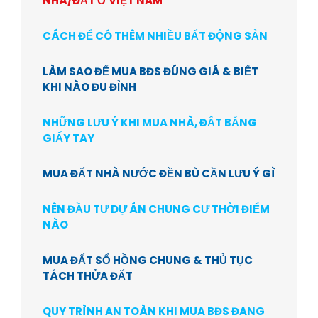
NHÀ/ĐẤT Ở VIỆT NAM
CÁCH ĐỂ CÓ THÊM NHIỀU BẤT ĐỘNG SẢN
LÀM SAO ĐỂ MUA BĐS ĐÚNG GIÁ & BIẾT
KHI NÀO ĐU ĐỈNH
NHỮNG LƯU Ý KHI MUA NHÀ, ĐẤT BẰNG
GIẤY TAY
MUA ĐẤT NHÀ NƯỚC ĐỀN BÙ CẦN LƯU Ý GÌ
NÊN ĐẦU TƯ DỰ ÁN CHUNG CƯ THỜI ĐIỂM
NÀO
MUA ĐẤT SỔ HỒNG CHUNG & THỦ TỤC
TÁCH THỬA ĐẤT
QUY TRÌNH AN TOÀN KHI MUA BĐS ĐANG