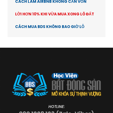
CÁCH LÀM AIRBNB KHÔNG CẦN VỐN
LỜI HƠN 10% KHI VỪA MUA XONG LÔ ĐẤT
CÁCH MUA BDS KHÔNG BAO GIỜ LỖ
HOTLINE: