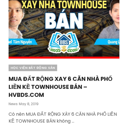
Categories
HỌC VIỆN BẤT ĐỘNG SẢN
MUA ĐẤT RỘNG XAY 6 CĂN NHÀ PHỐ
LIỀN KỀ TOWNHOUSE BÁN –
HVBDS.COM
Posted
News
May 8, 2019
On
Có nên MUA ĐẤT RỘNG XÂY 6 CĂN NHÀ PHỐ LIỀN
KỀ TOWNHOUSE BÁN không …