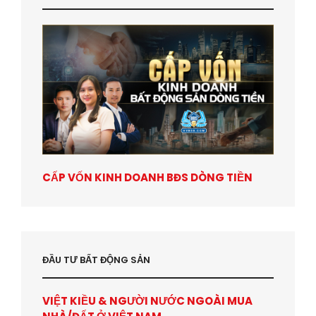
CẤP VỐN KINH DOANH BĐS DÒNG TIỀN
ĐẦU TƯ BẤT ĐỘNG SẢN
VIỆT KIỀU & NGƯỜI NƯỚC NGOÀI MUA