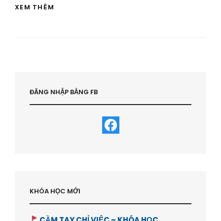
MUA
XEM THÊM
ĐẤT
RỘNG
XAY
6
CĂN
NHÀ
PHỐ
LIỀN
KỀ
ĐĂNG NHẬP BẰNG FB
TOWNHOUSE
BÁN
–
HVBDS.COM
KHÓA HỌC MỚI
CẦM TAY CHỈ VIỆC – KHÓA HỌC