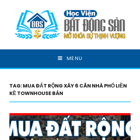
HỌC VIỆN BẤT ĐỘNG
MENU
SẢN
MỞ KHOÁ SỰ THỊNH VƯỢNG
TAG:
MUA ĐẤT RỘNG XÂY 6 CĂN NHÀ PHỐ LIỀN
KỀ TOWNHOUSE BÁN