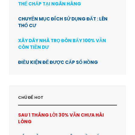
THẾ CHẤP TẠI NGÂN HÀNG
CHUYỂN MỤC ĐÍCH SỬ DỤNG ĐẤT : LÊN
THỔ CƯ
XÂY DÃY NHÀ TRỌ ĐÒN BẨY 100% VẪN
CÒN TIỀN DƯ
ĐIỀU KIỆN ĐỂ ĐƯỢC CẤP SỔ HỒNG
CHỦ ĐỂ HOT
SAU 1 THÁNG LỜI 30% VẪN CHƯA HÀI
LÒNG