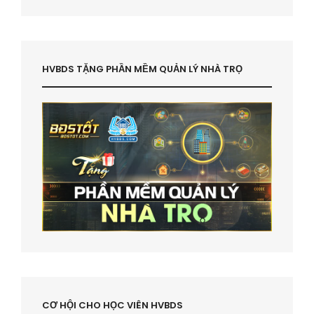
HVBDS TẶNG PHẦN MỀM QUẢN LÝ NHÀ TRỌ
CƠ HỘI CHO HỌC VIÊN HVBDS