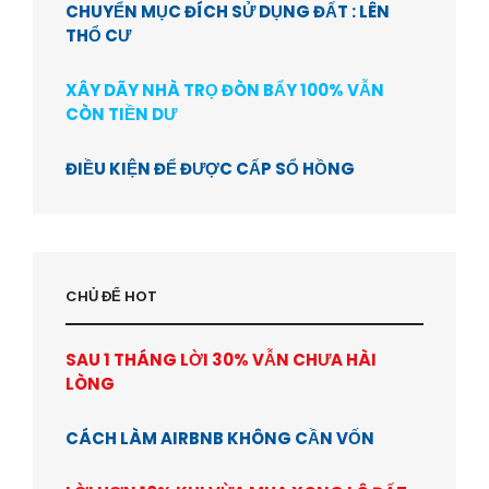
CHUYỂN MỤC ĐÍCH SỬ DỤNG ĐẤT : LÊN
THỔ CƯ
XÂY DÃY NHÀ TRỌ ĐÒN BẨY 100% VẪN
CÒN TIỀN DƯ
ĐIỀU KIỆN ĐỂ ĐƯỢC CẤP SỔ HỒNG
CHỦ ĐỂ HOT
SAU 1 THÁNG LỜI 30% VẪN CHƯA HÀI
LÒNG
CÁCH LÀM AIRBNB KHÔNG CẦN VỐN