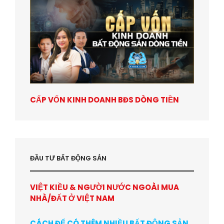
CẤP VỐN KINH DOANH BĐS DÒNG TIỀN
ĐẦU TƯ BẤT ĐỘNG SẢN
VIỆT KIỀU & NGƯỜI NƯỚC NGOÀI MUA
NHÀ/ĐẤT Ở VIỆT NAM
CÁCH ĐỂ CÓ THÊM NHIỀU BẤT ĐỘNG SẢN