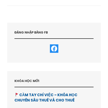
NÊN
MUA
NHÀ
HAY
THUÊ
NHÀ
?
ĐĂNG NHẬP BẰNG FB
-
HVBDS.COM
KHÓA HỌC MỚI
CẦM TAY CHỈ VIỆC – KHÓA HỌC
CHUYÊN SÂU THUÊ VÀ CHO THUÊ