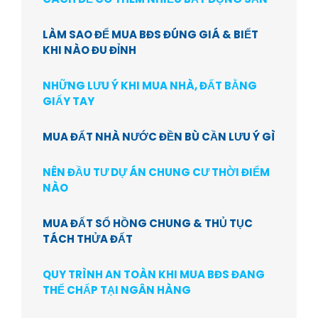
LÀM SAO ĐỂ MUA BĐS ĐÚNG GIÁ & BIẾT
KHI NÀO ĐU ĐỈNH
NHỮNG LƯU Ý KHI MUA NHÀ, ĐẤT BẰNG
GIẤY TAY
MUA ĐẤT NHÀ NƯỚC ĐỀN BÙ CẦN LƯU Ý GÌ
NÊN ĐẦU TƯ DỰ ÁN CHUNG CƯ THỜI ĐIỂM
NÀO
MUA ĐẤT SỔ HỒNG CHUNG & THỦ TỤC
TÁCH THỬA ĐẤT
QUY TRÌNH AN TOÀN KHI MUA BĐS ĐANG
THẾ CHẤP TẠI NGÂN HÀNG