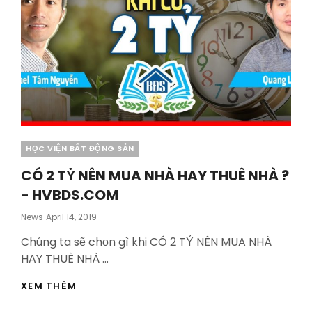
Categories
HỌC VIỆN BẤT ĐỘNG SẢN
CÓ 2 TỶ NÊN MUA NHÀ HAY THUÊ NHÀ ?
- HVBDS.COM
Posted
News
April 14, 2019
On
Chúng ta sẽ chọn gì khi CÓ 2 TỶ NÊN MUA NHÀ
HAY THUÊ NHÀ …
CÓ
XEM THÊM
2
TỶ