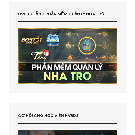
HVBDS TẶNG PHẦN MỀM QUẢN LÝ NHÀ TRỌ
CƠ HỘI CHO HỌC VIÊN HVBDS