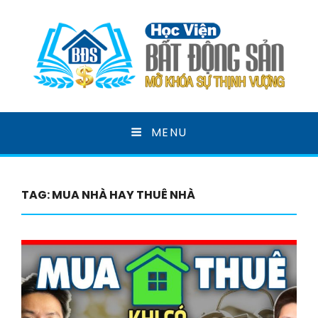
HỌC VIỆN BẤT ĐỘNG
MENU
SẢN
MỞ KHOÁ SỰ THỊNH VƯỢNG
TAG:
MUA NHÀ HAY THUÊ NHÀ