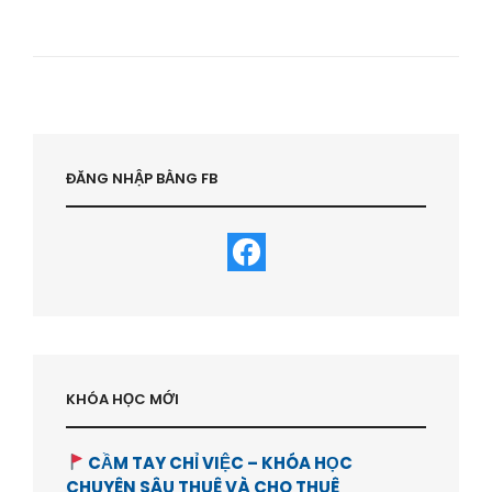
MUA
NHÀ
TRẢ
GÓP
HAY
TRẢ
HẾT
|
HỌC
ĐĂNG NHẬP BẰNG FB
VIỆN
BẤT
ĐỘNG
SẢN-
HVBDS.COM
KHÓA HỌC MỚI
CẦM TAY CHỈ VIỆC – KHÓA HỌC
CHUYÊN SÂU THUÊ VÀ CHO THUÊ