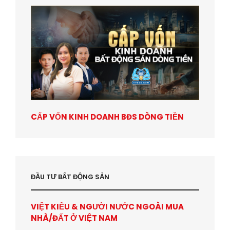
CẤP VỐN KINH DOANH BĐS DÒNG TIỀN
ĐẦU TƯ BẤT ĐỘNG SẢN
VIỆT KIỀU & NGƯỜI NƯỚC NGOÀI MUA
NHÀ/ĐẤT Ở VIỆT NAM