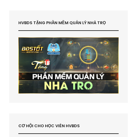
HVBDS TẶNG PHẦN MỀM QUẢN LÝ NHÀ TRỌ
CƠ HỘI CHO HỌC VIÊN HVBDS