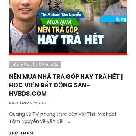
Categories
HỌC VIỆN BẤT ĐỘNG SẢN
NÊN MUA NHÀ TRẢ GÓP HAY TRẢ HẾT |
HỌC VIỆN BẤT ĐỘNG SẢN-
HVBDS.COM
Posted
News
March 22, 2019
On
Quang Lê TV phỏng trực tiếp với Ths. Michael
Tâm Nguyễn về vấn đề – …
NÊN
XEM THÊM