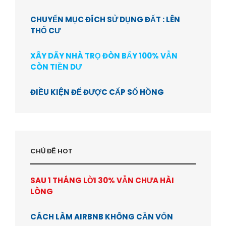
CHUYỂN MỤC ĐÍCH SỬ DỤNG ĐẤT : LÊN
THỔ CƯ
XÂY DÃY NHÀ TRỌ ĐÒN BẨY 100% VẪN
CÒN TIỀN DƯ
ĐIỀU KIỆN ĐỂ ĐƯỢC CẤP SỔ HỒNG
CHỦ ĐỂ HOT
SAU 1 THÁNG LỜI 30% VẪN CHƯA HÀI
LÒNG
CÁCH LÀM AIRBNB KHÔNG CẦN VỐN