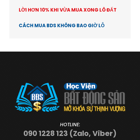
LỜI HƠN 10% KHI VỪA MUA XONG LÔ ĐẤT
CÁCH MUA BDS KHÔNG BAO GIỜ LỖ
HOTLINE:
090 1228 123 (Zalo, Viber)