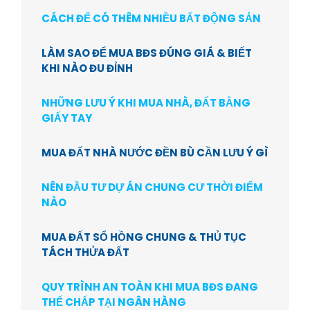
CÁCH ĐỂ CÓ THÊM NHIỀU BẤT ĐỘNG SẢN
LÀM SAO ĐỂ MUA BĐS ĐÚNG GIÁ & BIẾT
KHI NÀO ĐU ĐỈNH
NHỮNG LƯU Ý KHI MUA NHÀ, ĐẤT BẰNG
GIẤY TAY
MUA ĐẤT NHÀ NƯỚC ĐỀN BÙ CẦN LƯU Ý GÌ
NÊN ĐẦU TƯ DỰ ÁN CHUNG CƯ THỜI ĐIỂM
NÀO
MUA ĐẤT SỔ HỒNG CHUNG & THỦ TỤC
TÁCH THỬA ĐẤT
QUY TRÌNH AN TOÀN KHI MUA BĐS ĐANG
THẾ CHẤP TẠI NGÂN HÀNG