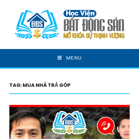
HỌC VIỆN BẤT ĐỘNG
MENU
SẢN
MỞ KHOÁ SỰ THỊNH VƯỢNG
TAG:
MUA NHÀ TRẢ GÓP