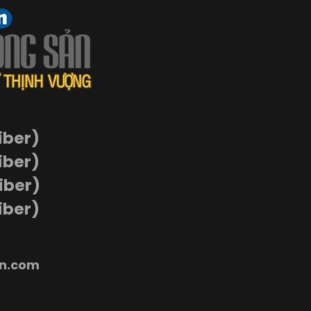
iber)
iber)
Viber)
iber)
n.com