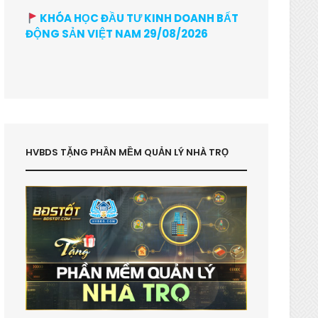
KHÓA HỌC ĐẦU TƯ KINH DOANH BẤT
ĐỘNG SẢN VIỆT NAM 29/08/2026
HVBDS TẶNG PHẦN MỀM QUẢN LÝ NHÀ TRỌ