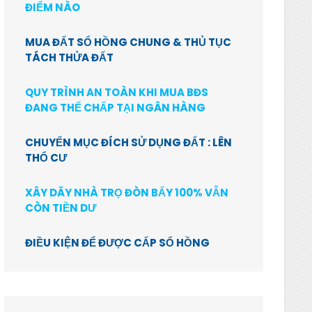
ĐIỂM NÀO
MUA ĐẤT SỔ HỒNG CHUNG & THỦ TỤC
TÁCH THỬA ĐẤT
QUY TRÌNH AN TOÀN KHI MUA BĐS
ĐANG THẾ CHẤP TẠI NGÂN HÀNG
CHUYỂN MỤC ĐÍCH SỬ DỤNG ĐẤT : LÊN
THỔ CƯ
XÂY DÃY NHÀ TRỌ ĐÒN BẨY 100% VẪN
CÒN TIỀN DƯ
ĐIỀU KIỆN ĐỂ ĐƯỢC CẤP SỔ HỒNG