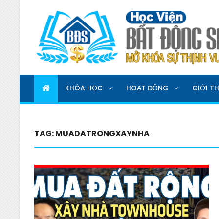
HỌC VIỆN BẤT ĐỘNG 
MỞ KHOÁ SỰ THỊNH VƯỢNG
KHÓA HỌC
HOẠT ĐỘNG
GIỚI TH
TAG:
MUADATRONGXAYNHA