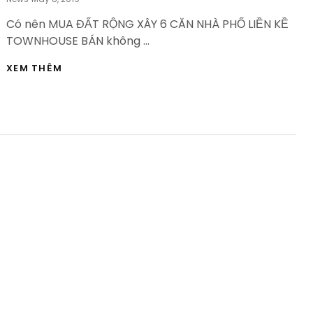
On
Có nên MUA ĐẤT RỘNG XÂY 6 CĂN NHÀ PHỐ LIỀN KỀ
TOWNHOUSE BÁN không …
MUA
XEM THÊM
ĐẤT
RỘNG
XAY
6
CĂN
NHÀ
PHỐ
LIỀN
KỀ
TOWNHOUSE
BÁN
–
HVBDS.COM