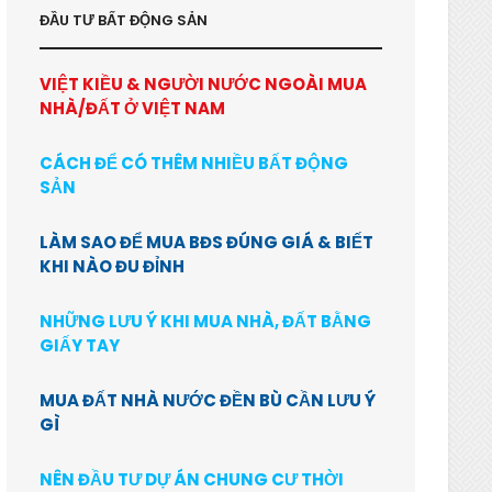
ĐẦU TƯ BẤT ĐỘNG SẢN
VIỆT KIỀU & NGƯỜI NƯỚC NGOÀI MUA
NHÀ/ĐẤT Ở VIỆT NAM
CÁCH ĐỂ CÓ THÊM NHIỀU BẤT ĐỘNG
SẢN
LÀM SAO ĐỂ MUA BĐS ĐÚNG GIÁ & BIẾT
KHI NÀO ĐU ĐỈNH
NHỮNG LƯU Ý KHI MUA NHÀ, ĐẤT BẰNG
GIẤY TAY
MUA ĐẤT NHÀ NƯỚC ĐỀN BÙ CẦN LƯU Ý
GÌ
NÊN ĐẦU TƯ DỰ ÁN CHUNG CƯ THỜI