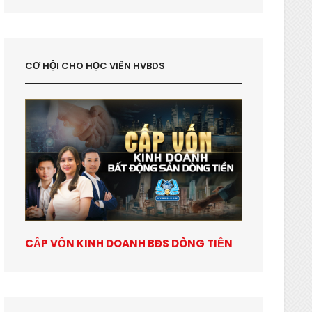
CƠ HỘI CHO HỌC VIÊN HVBDS
CẤP VỐN KINH DOANH BĐS DÒNG TIỀN