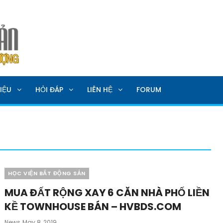
SẢN
IỆU
HỎI ĐÁP
LIÊN HỆ
FORUM
Categories
HỌC VIỆN BẤT ĐỘNG SẢN
MUA ĐẤT RỘNG XAY 6 CĂN NHÀ PHỐ LIỀN
KỀ TOWNHOUSE BÁN – HVBDS.COM
Posted
News
May 8, 2019