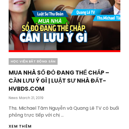
Categories
HỌC VIỆN BẤT ĐỘNG SẢN
MUA NHÀ SỔ ĐỎ ĐANG THẾ CHẤP –
CẦN LƯU Ý GÌ | LUẬT SƯ NHÀ ĐẤT-
HVBDS.COM
Posted
News
March 21, 2019
On
Ths. Michael Tâm Nguyễn và Quang Lê TV có buổi
phỏng trực tiếp với chị …
MUA
XEM THÊM