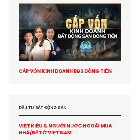
CẤP VỐN KINH DOANH BĐS DÒNG TIỀN
ĐẦU TƯ BẤT ĐỘNG SẢN
VIỆT KIỀU & NGƯỜI NƯỚC NGOÀI MUA
NHÀ/ĐẤT Ở VIỆT NAM