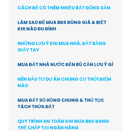
CÁCH ĐỂ CÓ THÊM NHIỀU BẤT ĐỘNG SẢN
LÀM SAO ĐỂ MUA BĐS ĐÚNG GIÁ & BIẾT
KHI NÀO ĐU ĐỈNH
NHỮNG LƯU Ý KHI MUA NHÀ, ĐẤT BẰNG
GIẤY TAY
MUA ĐẤT NHÀ NƯỚC ĐỀN BÙ CẦN LƯU Ý GÌ
NÊN ĐẦU TƯ DỰ ÁN CHUNG CƯ THỜI ĐIỂM
NÀO
MUA ĐẤT SỔ HỒNG CHUNG & THỦ TỤC
TÁCH THỬA ĐẤT
QUY TRÌNH AN TOÀN KHI MUA BĐS ĐANG
THẾ CHẤP TẠI NGÂN HÀNG