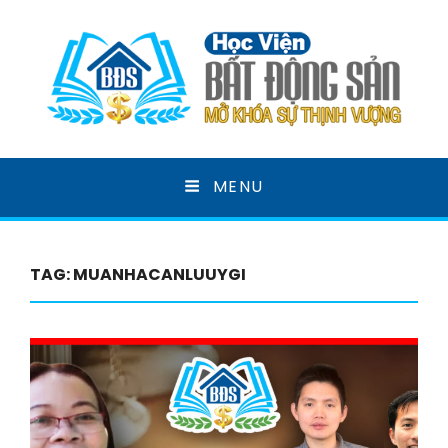
HỌC VIỆN BẤT ĐỘNG
MENU
SẢN
MỞ KHOÁ SỰ THỊNH VƯỢNG
TAG:
MUANHACANLUUYGI