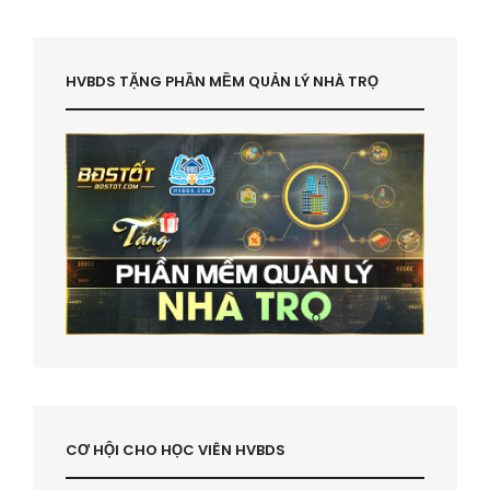
HVBDS TẶNG PHẦN MỀM QUẢN LÝ NHÀ TRỌ
CƠ HỘI CHO HỌC VIÊN HVBDS