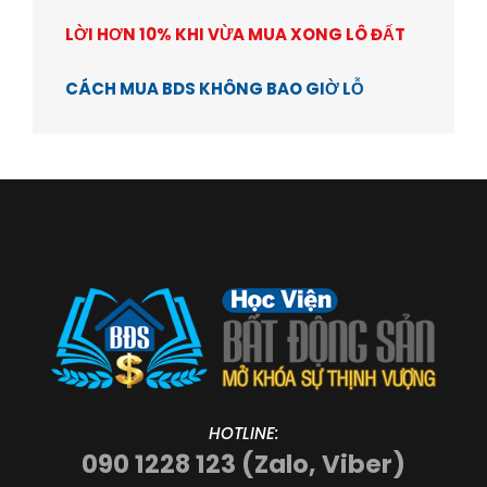
LỜI HƠN 10% KHI VỪA MUA XONG LÔ ĐẤT
CÁCH MUA BDS KHÔNG BAO GIỜ LỖ
HOTLINE:
090 1228 123 (Zalo, Viber)