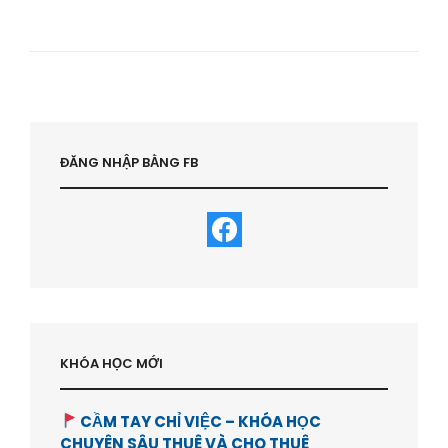
NHÀ
SỔ
ĐỎ
ĐANG
THẾ
CHẤP
–
CẦN
LƯU
ĐĂNG NHẬP BẰNG FB
Ý
GÌ
|
LUẬT
SƯ
NHÀ
ĐẤT-
HVBDS.COM
KHÓA HỌC MỚI
CẦM TAY CHỈ VIỆC – KHÓA HỌC
CHUYÊN SÂU THUÊ VÀ CHO THUÊ