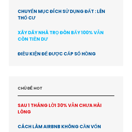
CHUYỂN MỤC ĐÍCH SỬ DỤNG ĐẤT : LÊN
THỔ CƯ
XÂY DÃY NHÀ TRỌ ĐÒN BẨY 100% VẪN
CÒN TIỀN DƯ
ĐIỀU KIỆN ĐỂ ĐƯỢC CẤP SỔ HỒNG
CHỦ ĐỂ HOT
SAU 1 THÁNG LỜI 30% VẪN CHƯA HÀI
LÒNG
CÁCH LÀM AIRBNB KHÔNG CẦN VỐN