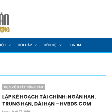
SẢN
IỆU
HỎI ĐÁP
LIÊN HỆ
FORUM
Categories
HỌC VIỆN BẤT ĐỘNG SẢN
LẬP KẾ HOẠCH TÀI CHÍNH: NGẮN HẠN,
TRUNG HẠN, DÀI HẠN – HVBDS.COM
Posted
News
April 27, 2019