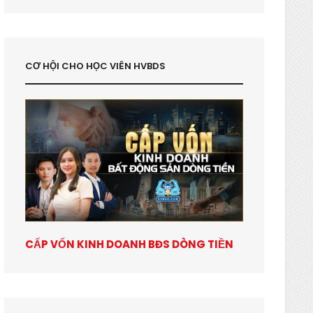
CƠ HỘI CHO HỌC VIÊN HVBDS
CẤP VỐN KINH DOANH BĐS DÒNG TIỀN