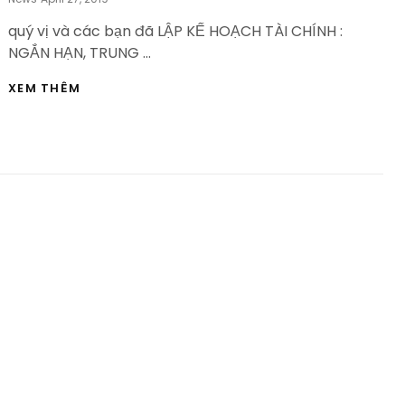
On
quý vị và các bạn đã LẬP KẾ HOẠCH TÀI CHÍNH :
NGẮN HẠN, TRUNG …
LẬP
XEM THÊM
KẾ
HOẠCH
TÀI
CHÍNH:
NGẮN
HẠN,
TRUNG
HẠN,
DÀI
HẠN
–
HVBDS.COM