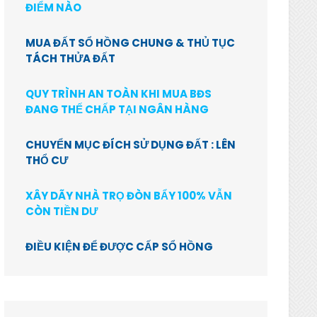
ĐIỂM NÀO
MUA ĐẤT SỔ HỒNG CHUNG & THỦ TỤC
TÁCH THỬA ĐẤT
QUY TRÌNH AN TOÀN KHI MUA BĐS
ĐANG THẾ CHẤP TẠI NGÂN HÀNG
CHUYỂN MỤC ĐÍCH SỬ DỤNG ĐẤT : LÊN
THỔ CƯ
XÂY DÃY NHÀ TRỌ ĐÒN BẨY 100% VẪN
CÒN TIỀN DƯ
ĐIỀU KIỆN ĐỂ ĐƯỢC CẤP SỔ HỒNG