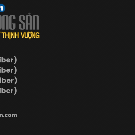
iber)
iber)
Viber)
iber)
n.com