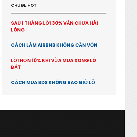
CHỦ ĐỂ HOT
SAU 1 THÁNG LỜI 30% VẪN CHƯA HÀI
LÒNG
CÁCH LÀM AIRBNB KHÔNG CẦN VỐN
LỜI HƠN 10% KHI VỪA MUA XONG LÔ
ĐẤT
CÁCH MUA BDS KHÔNG BAO GIỜ LỖ