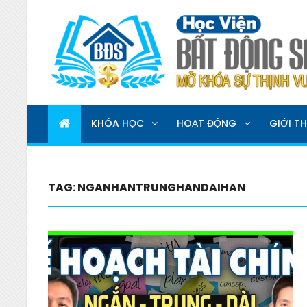
HỌC VIỆN BẤT ĐỘNG 
MỞ KHOÁ SỰ THỊNH VƯỢNG
KHÓA HỌC
HOẠT ĐỘNG
GIỚI TH
TAG:
NGANHANTRUNGHANDAIHAN