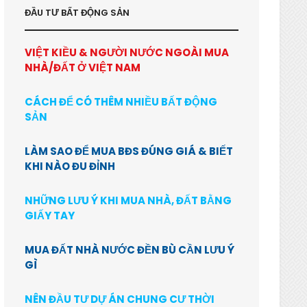
ĐẦU TƯ BẤT ĐỘNG SẢN
VIỆT KIỀU & NGƯỜI NƯỚC NGOÀI MUA
NHÀ/ĐẤT Ở VIỆT NAM
CÁCH ĐỂ CÓ THÊM NHIỀU BẤT ĐỘNG
SẢN
LÀM SAO ĐỂ MUA BĐS ĐÚNG GIÁ & BIẾT
KHI NÀO ĐU ĐỈNH
NHỮNG LƯU Ý KHI MUA NHÀ, ĐẤT BẰNG
GIẤY TAY
MUA ĐẤT NHÀ NƯỚC ĐỀN BÙ CẦN LƯU Ý
GÌ
NÊN ĐẦU TƯ DỰ ÁN CHUNG CƯ THỜI