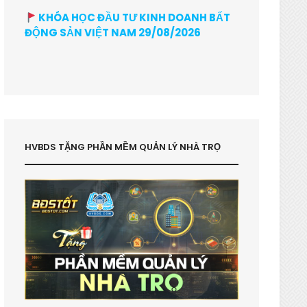
KHÓA HỌC ĐẦU TƯ KINH DOANH BẤT
ĐỘNG SẢN VIỆT NAM 29/08/2026
HVBDS TẶNG PHẦN MỀM QUẢN LÝ NHÀ TRỌ