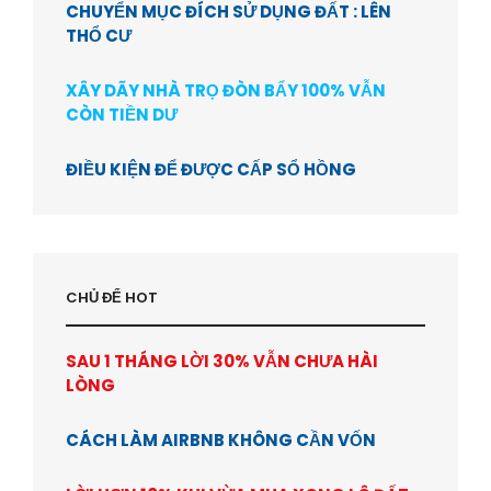
CHUYỂN MỤC ĐÍCH SỬ DỤNG ĐẤT : LÊN
THỔ CƯ
XÂY DÃY NHÀ TRỌ ĐÒN BẨY 100% VẪN
CÒN TIỀN DƯ
ĐIỀU KIỆN ĐỂ ĐƯỢC CẤP SỔ HỒNG
CHỦ ĐỂ HOT
SAU 1 THÁNG LỜI 30% VẪN CHƯA HÀI
LÒNG
CÁCH LÀM AIRBNB KHÔNG CẦN VỐN