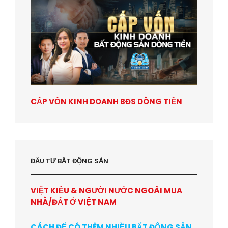
CẤP VỐN KINH DOANH BĐS DÒNG TIỀN
ĐẦU TƯ BẤT ĐỘNG SẢN
VIỆT KIỀU & NGƯỜI NƯỚC NGOÀI MUA
NHÀ/ĐẤT Ở VIỆT NAM
CÁCH ĐỂ CÓ THÊM NHIỀU BẤT ĐỘNG SẢN