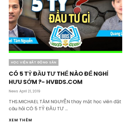
Categories
HỌC VIỆN BẤT ĐỘNG SẢN
CÓ 5 TỶ ĐẦU TƯ THẾ NÀO ĐỂ NGHỈ
HƯU SỚM ?- HVBDS.COM
Posted
News
April 21, 2019
On
THS.MICHAEL TÂM NGUYỄN thay mặt học viên đặt
câu hỏi CÓ 5 TỶ ĐẦU TƯ …
CÓ
XEM THÊM
5
TỶ