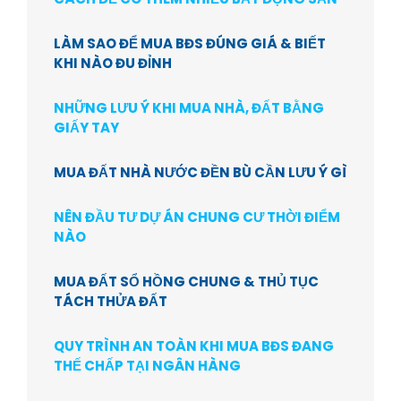
LÀM SAO ĐỂ MUA BĐS ĐÚNG GIÁ & BIẾT
KHI NÀO ĐU ĐỈNH
NHỮNG LƯU Ý KHI MUA NHÀ, ĐẤT BẰNG
GIẤY TAY
MUA ĐẤT NHÀ NƯỚC ĐỀN BÙ CẦN LƯU Ý GÌ
NÊN ĐẦU TƯ DỰ ÁN CHUNG CƯ THỜI ĐIỂM
NÀO
MUA ĐẤT SỔ HỒNG CHUNG & THỦ TỤC
TÁCH THỬA ĐẤT
QUY TRÌNH AN TOÀN KHI MUA BĐS ĐANG
THẾ CHẤP TẠI NGÂN HÀNG