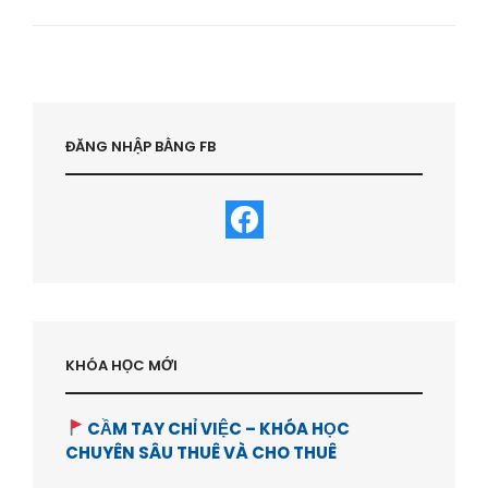
ĐẦU
TƯ
THẾ
NÀO
ĐỂ
NGHỈ
HƯU
ĐĂNG NHẬP BẰNG FB
SỚM
?
-
HVBDS.COM
KHÓA HỌC MỚI
CẦM TAY CHỈ VIỆC – KHÓA HỌC
CHUYÊN SÂU THUÊ VÀ CHO THUÊ