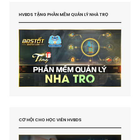
HVBDS TẶNG PHẦN MỀM QUẢN LÝ NHÀ TRỌ
CƠ HỘI CHO HỌC VIÊN HVBDS