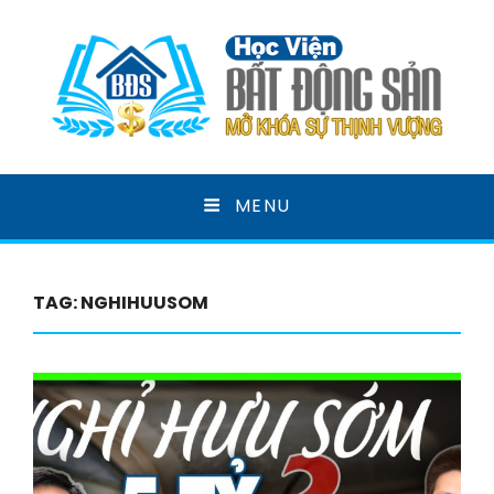
HỌC VIỆN BẤT ĐỘNG
MENU
SẢN
MỞ KHOÁ SỰ THỊNH VƯỢNG
TAG:
NGHIHUUSOM