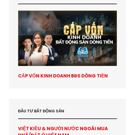
CẤP VỐN KINH DOANH BĐS DÒNG TIỀN
ĐẦU TƯ BẤT ĐỘNG SẢN
VIỆT KIỀU & NGƯỜI NƯỚC NGOÀI MUA