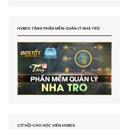
HVBDS TẶNG PHẦN MỀM QUẢN LÝ NHÀ TRỌ
CƠ HỘI CHO HỌC VIÊN HVBDS