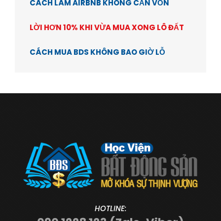
CÁCH LÀM AIRBNB KHÔNG CẦN VỐN
LỜI HƠN 10% KHI VỪA MUA XONG LÔ ĐẤT
CÁCH MUA BDS KHÔNG BAO GIỜ LỖ
HOTLINE: