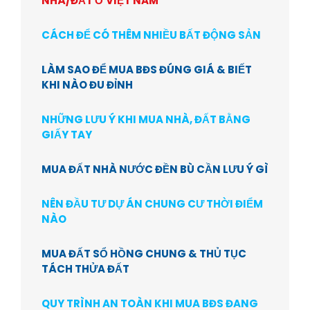
NHÀ/ĐẤT Ở VIỆT NAM
CÁCH ĐỂ CÓ THÊM NHIỀU BẤT ĐỘNG SẢN
LÀM SAO ĐỂ MUA BĐS ĐÚNG GIÁ & BIẾT
KHI NÀO ĐU ĐỈNH
NHỮNG LƯU Ý KHI MUA NHÀ, ĐẤT BẰNG
GIẤY TAY
MUA ĐẤT NHÀ NƯỚC ĐỀN BÙ CẦN LƯU Ý GÌ
NÊN ĐẦU TƯ DỰ ÁN CHUNG CƯ THỜI ĐIỂM
NÀO
MUA ĐẤT SỔ HỒNG CHUNG & THỦ TỤC
TÁCH THỬA ĐẤT
QUY TRÌNH AN TOÀN KHI MUA BĐS ĐANG