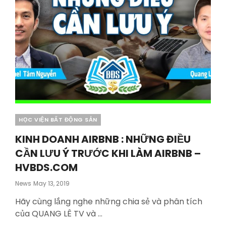
Categories
HỌC VIỆN BẤT ĐỘNG SẢN
KINH DOANH AIRBNB : NHỮNG ĐIỀU
CẦN LƯU Ý TRƯỚC KHI LÀM AIRBNB –
HVBDS.COM
Posted
News
May 13, 2019
On
Hãy cùng lắng nghe những chia sẻ và phân tích
của QUANG LÊ TV và …