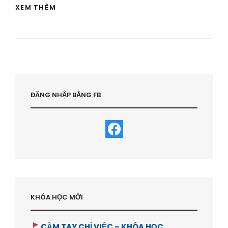
KINH
XEM THÊM
DOANH
AIRBNB
:
NHỮNG
ĐIỀU
CẦN
LƯU
Ý
TRƯỚC
ĐĂNG NHẬP BẰNG FB
KHI
LÀM
AIRBNB
–
HVBDS.COM
KHÓA HỌC MỚI
CẦM TAY CHỈ VIỆC – KHÓA HỌC