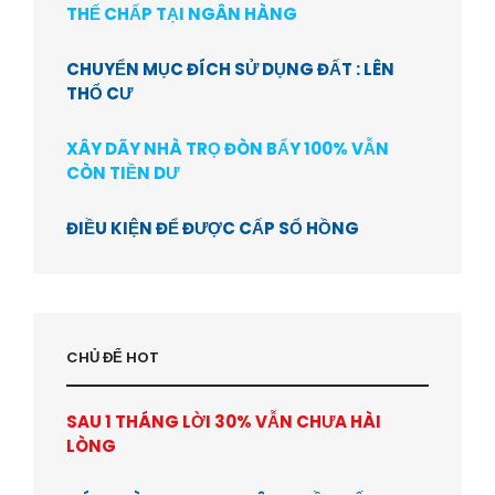
THẾ CHẤP TẠI NGÂN HÀNG
CHUYỂN MỤC ĐÍCH SỬ DỤNG ĐẤT : LÊN
THỔ CƯ
XÂY DÃY NHÀ TRỌ ĐÒN BẨY 100% VẪN
CÒN TIỀN DƯ
ĐIỀU KIỆN ĐỂ ĐƯỢC CẤP SỔ HỒNG
CHỦ ĐỂ HOT
SAU 1 THÁNG LỜI 30% VẪN CHƯA HÀI
LÒNG