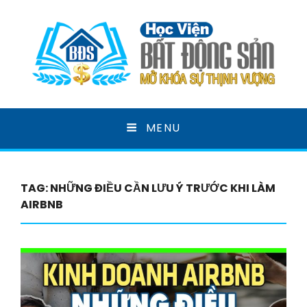
HỌC VIỆN BẤT ĐỘNG
MENU
SẢN
MỞ KHOÁ SỰ THỊNH VƯỢNG
TAG:
NHỮNG ĐIỀU CẦN LƯU Ý TRƯỚC KHI LÀM
AIRBNB