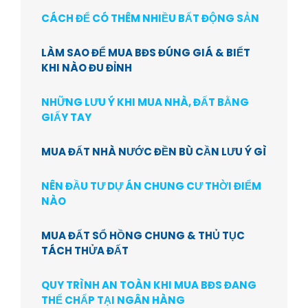
CÁCH ĐỂ CÓ THÊM NHIỀU BẤT ĐỘNG SẢN
LÀM SAO ĐỂ MUA BĐS ĐÚNG GIÁ & BIẾT
KHI NÀO ĐU ĐỈNH
NHỮNG LƯU Ý KHI MUA NHÀ, ĐẤT BẰNG
GIẤY TAY
MUA ĐẤT NHÀ NƯỚC ĐỀN BÙ CẦN LƯU Ý GÌ
NÊN ĐẦU TƯ DỰ ÁN CHUNG CƯ THỜI ĐIỂM
NÀO
MUA ĐẤT SỔ HỒNG CHUNG & THỦ TỤC
TÁCH THỬA ĐẤT
QUY TRÌNH AN TOÀN KHI MUA BĐS ĐANG
THẾ CHẤP TẠI NGÂN HÀNG