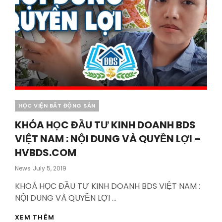
Categories
HỌC VIỆN BẤT ĐỘNG SẢN
KHÓA HỌC ĐẦU TƯ KINH DOANH BDS
VIỆT NAM : NỘI DUNG VÀ QUYỀN LỢI –
HVBDS.COM
Posted
News
July 5, 2019
On
KHOÁ HỌC ĐẦU TƯ KINH DOANH BDS VIỆT NAM :
NỘI DUNG VÀ QUYỀN LỢI …
KHÓA
XEM THÊM