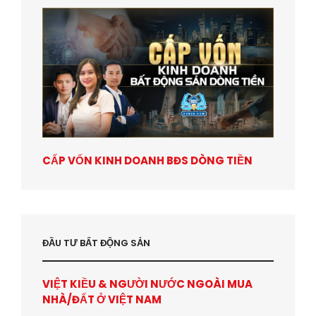
CẤP VỐN KINH DOANH BĐS DÒNG TIỀN
ĐẦU TƯ BẤT ĐỘNG SẢN
VIỆT KIỀU & NGƯỜI NƯỚC NGOÀI MUA
NHÀ/ĐẤT Ở VIỆT NAM