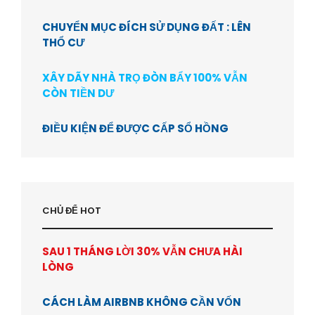
CHUYỂN MỤC ĐÍCH SỬ DỤNG ĐẤT : LÊN
THỔ CƯ
XÂY DÃY NHÀ TRỌ ĐÒN BẨY 100% VẪN
CÒN TIỀN DƯ
ĐIỀU KIỆN ĐỂ ĐƯỢC CẤP SỔ HỒNG
CHỦ ĐỂ HOT
SAU 1 THÁNG LỜI 30% VẪN CHƯA HÀI
LÒNG
CÁCH LÀM AIRBNB KHÔNG CẦN VỐN