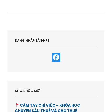
HỌC
ĐẦU
TƯ
KINH
DOANH
BDS
VIỆT
NAM
:
ĐĂNG NHẬP BẰNG FB
NỘI
DUNG
VÀ
QUYỀN
LỢI
–
HVBDS.COM
KHÓA HỌC MỚI
CẦM TAY CHỈ VIỆC – KHÓA HỌC
CHUYÊN SÂU THUÊ VÀ CHO THUÊ