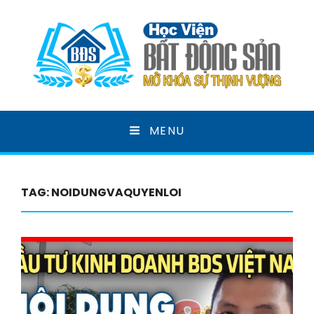
HỌC VIỆN BẤT ĐỘNG
MENU
SẢN
MỞ KHOÁ SỰ THỊNH VƯỢNG
TAG:
NOIDUNGVAQUYENLOI