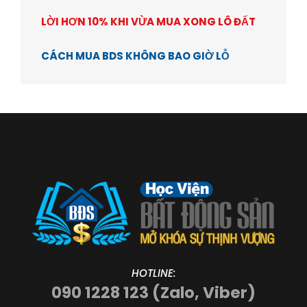
LỜI HƠN 10% KHI VỪA MUA XONG LÔ ĐẤT
CÁCH MUA BDS KHÔNG BAO GIỜ LỖ
HOTLINE:
090 1228 123 (Zalo, Viber)