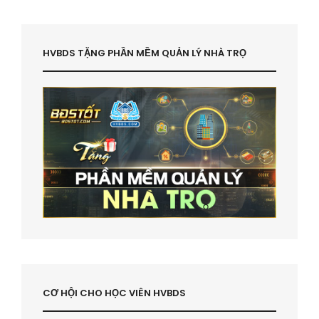
HVBDS TẶNG PHẦN MỀM QUẢN LÝ NHÀ TRỌ
CƠ HỘI CHO HỌC VIÊN HVBDS