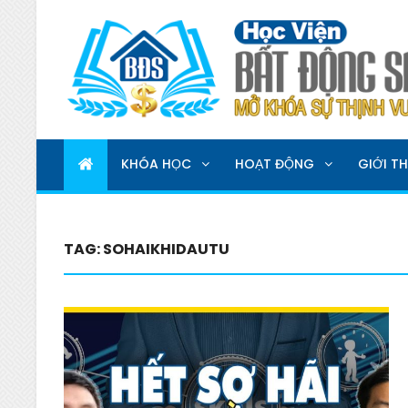
HỌC VIỆN BẤT ĐỘNG 
MỞ KHOÁ SỰ THỊNH VƯỢNG
KHÓA HỌC
HOẠT ĐỘNG
GIỚI TH
TAG:
SOHAIKHIDAUTU