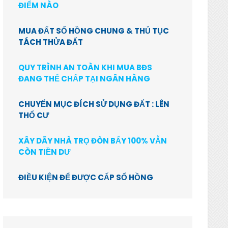
ĐIỂM NÀO
MUA ĐẤT SỔ HỒNG CHUNG & THỦ TỤC
TÁCH THỬA ĐẤT
QUY TRÌNH AN TOÀN KHI MUA BĐS
ĐANG THẾ CHẤP TẠI NGÂN HÀNG
CHUYỂN MỤC ĐÍCH SỬ DỤNG ĐẤT : LÊN
THỔ CƯ
XÂY DÃY NHÀ TRỌ ĐÒN BẨY 100% VẪN
CÒN TIỀN DƯ
ĐIỀU KIỆN ĐỂ ĐƯỢC CẤP SỔ HỒNG