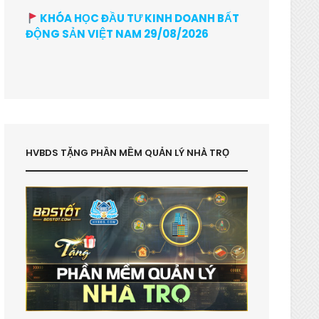
KHÓA HỌC ĐẦU TƯ KINH DOANH BẤT
ĐỘNG SẢN VIỆT NAM 29/08/2026
HVBDS TẶNG PHẦN MỀM QUẢN LÝ NHÀ TRỌ