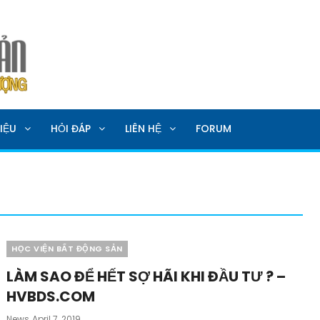
SẢN
IỆU
HỎI ĐÁP
LIÊN HỆ
FORUM
Categories
HỌC VIỆN BẤT ĐỘNG SẢN
LÀM SAO ĐỂ HẾT SỢ HÃI KHI ĐẦU TƯ ? –
HVBDS.COM
Posted
News
April 7, 2019