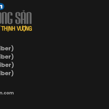
iber)
iber)
Viber)
iber)
n.com