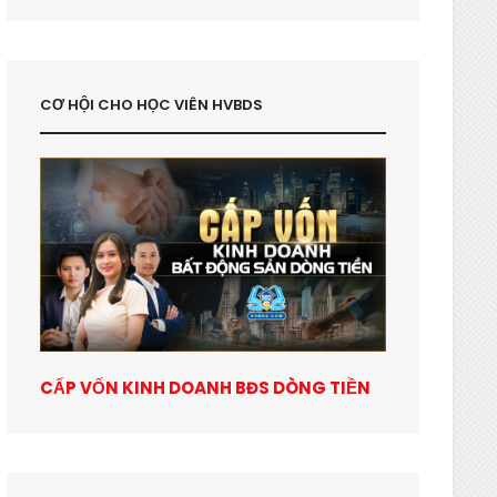
CƠ HỘI CHO HỌC VIÊN HVBDS
CẤP VỐN KINH DOANH BĐS DÒNG TIỀN