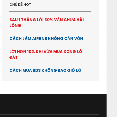
CHỦ ĐỂ HOT
SAU 1 THÁNG LỜI 30% VẪN CHƯA HÀI
LÒNG
CÁCH LÀM AIRBNB KHÔNG CẦN VỐN
LỜI HƠN 10% KHI VỪA MUA XONG LÔ
ĐẤT
CÁCH MUA BDS KHÔNG BAO GIỜ LỖ