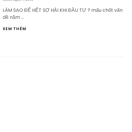
On
LÀM SAO ĐỂ HẾT SỢ HÃI KHI ĐẦU TƯ ? mấu chốt vấn
đề nằm …
LÀM
XEM THÊM
SAO
ĐỂ
HẾT
SỢ
HÃI
KHI
ĐẦU
TƯ
?
–
HVBDS.COM