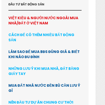
ĐẦU TƯ BẤT ĐỘNG SẢN
VIỆT KIỀU & NGƯỜI NƯỚC NGOÀI MUA
NHÀ/ĐẤT Ở VIỆT NAM
CÁCH ĐỂ CÓ THÊM NHIỀU BẤT ĐỘNG
SẢN
LÀM SAO ĐỂ MUA BĐS ĐÚNG GIÁ & BIẾT
KHI NÀO ĐU ĐỈNH
NHỮNG LƯU Ý KHI MUA NHÀ, ĐẤT BẰNG
GIẤY TAY
MUA ĐẤT NHÀ NƯỚC ĐỀN BÙ CẦN LƯU Ý
GÌ
NÊN ĐẦU TƯ DỰ ÁN CHUNG CƯ THỜI