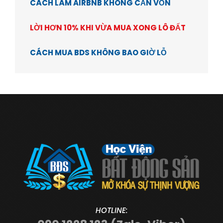
CÁCH LÀM AIRBNB KHÔNG CẦN VỐN
LỜI HƠN 10% KHI VỪA MUA XONG LÔ ĐẤT
CÁCH MUA BDS KHÔNG BAO GIỜ LỖ
HOTLINE: