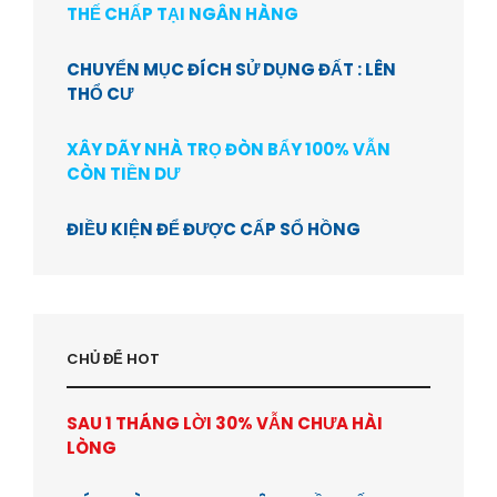
THẾ CHẤP TẠI NGÂN HÀNG
CHUYỂN MỤC ĐÍCH SỬ DỤNG ĐẤT : LÊN
THỔ CƯ
XÂY DÃY NHÀ TRỌ ĐÒN BẨY 100% VẪN
CÒN TIỀN DƯ
ĐIỀU KIỆN ĐỂ ĐƯỢC CẤP SỔ HỒNG
CHỦ ĐỂ HOT
SAU 1 THÁNG LỜI 30% VẪN CHƯA HÀI
LÒNG