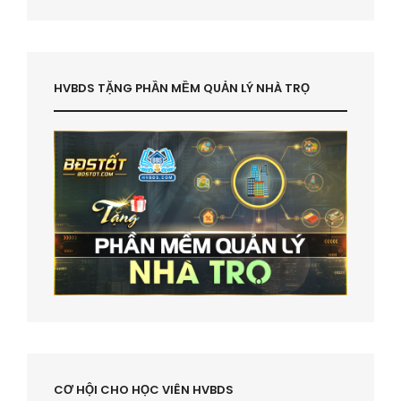
HVBDS TẶNG PHẦN MỀM QUẢN LÝ NHÀ TRỌ
CƠ HỘI CHO HỌC VIÊN HVBDS