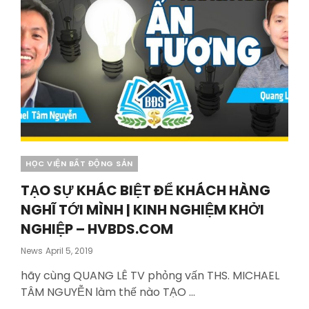
Categories
HỌC VIỆN BẤT ĐỘNG SẢN
TẠO SỰ KHÁC BIỆT ĐỂ KHÁCH HÀNG
NGHĨ TỚI MÌNH | KINH NGHIỆM KHỞI
NGHIỆP – HVBDS.COM
Posted
News
April 5, 2019
On
hãy cùng QUANG LÊ TV phỏng vấn THS. MICHAEL
TÂM NGUYỄN làm thế nào TẠO …