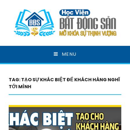
HỌC VIỆN BẤT ĐỘNG
MENU
SẢN
MỞ KHOÁ SỰ THỊNH VƯỢNG
TAG:
TẠO SỰ KHÁC BIỆT ĐỂ KHÁCH HÀNG NGHĨ
TỚI MÌNH