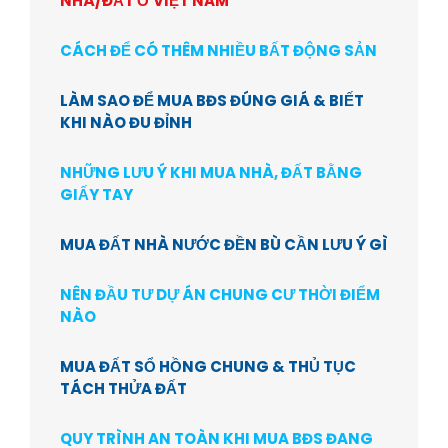
NHÀ/ĐẤT Ở VIỆT NAM
CÁCH ĐỂ CÓ THÊM NHIỀU BẤT ĐỘNG SẢN
LÀM SAO ĐỂ MUA BĐS ĐÚNG GIÁ & BIẾT
KHI NÀO ĐU ĐỈNH
NHỮNG LƯU Ý KHI MUA NHÀ, ĐẤT BẰNG
GIẤY TAY
MUA ĐẤT NHÀ NƯỚC ĐỀN BÙ CẦN LƯU Ý GÌ
NÊN ĐẦU TƯ DỰ ÁN CHUNG CƯ THỜI ĐIỂM
NÀO
MUA ĐẤT SỔ HỒNG CHUNG & THỦ TỤC
TÁCH THỬA ĐẤT
QUY TRÌNH AN TOÀN KHI MUA BĐS ĐANG