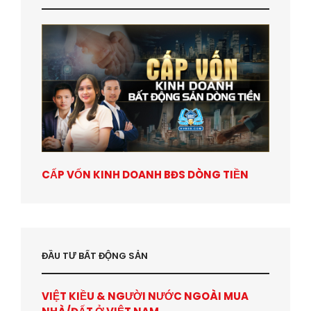
CẤP VỐN KINH DOANH BĐS DÒNG TIỀN
ĐẦU TƯ BẤT ĐỘNG SẢN
VIỆT KIỀU & NGƯỜI NƯỚC NGOÀI MUA