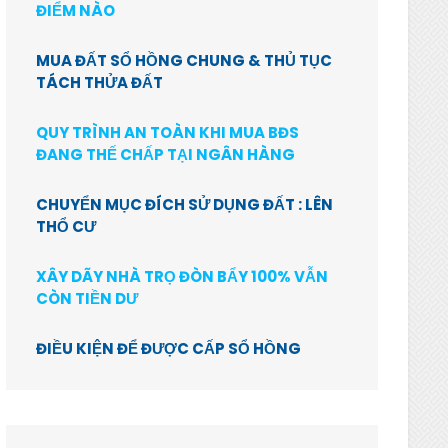
ĐIỂM NÀO
MUA ĐẤT SỔ HỒNG CHUNG & THỦ TỤC
TÁCH THỬA ĐẤT
QUY TRÌNH AN TOÀN KHI MUA BĐS
ĐANG THẾ CHẤP TẠI NGÂN HÀNG
CHUYỂN MỤC ĐÍCH SỬ DỤNG ĐẤT : LÊN
THỔ CƯ
XÂY DÃY NHÀ TRỌ ĐÒN BẨY 100% VẪN
CÒN TIỀN DƯ
ĐIỀU KIỆN ĐỂ ĐƯỢC CẤP SỔ HỒNG