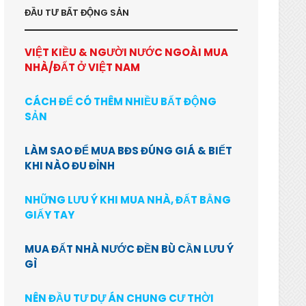
ĐẦU TƯ BẤT ĐỘNG SẢN
VIỆT KIỀU & NGƯỜI NƯỚC NGOÀI MUA
NHÀ/ĐẤT Ở VIỆT NAM
CÁCH ĐỂ CÓ THÊM NHIỀU BẤT ĐỘNG
SẢN
LÀM SAO ĐỂ MUA BĐS ĐÚNG GIÁ & BIẾT
KHI NÀO ĐU ĐỈNH
NHỮNG LƯU Ý KHI MUA NHÀ, ĐẤT BẰNG
GIẤY TAY
MUA ĐẤT NHÀ NƯỚC ĐỀN BÙ CẦN LƯU Ý
GÌ
NÊN ĐẦU TƯ DỰ ÁN CHUNG CƯ THỜI