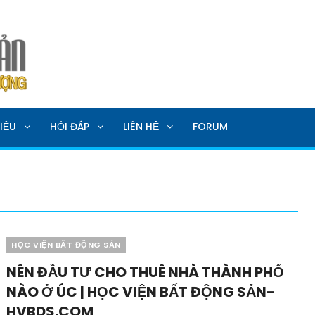
SẢN
IỆU
HỎI ĐÁP
LIÊN HỆ
FORUM
Categories
HỌC VIỆN BẤT ĐỘNG SẢN
NÊN ĐẦU TƯ CHO THUÊ NHÀ THÀNH PHỐ
NÀO Ở ÚC | HỌC VIỆN BẤT ĐỘNG SẢN-
HVBDS.COM