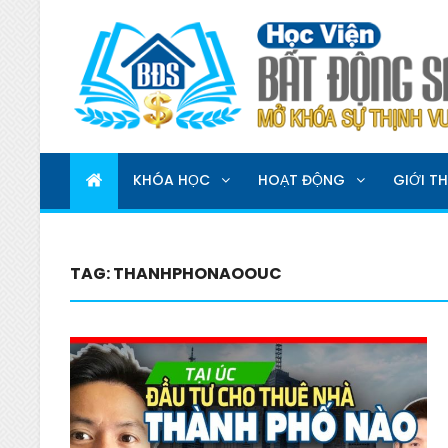
HỌC VIỆN BẤT ĐỘNG 
MỞ KHOÁ SỰ THỊNH VƯỢNG
KHÓA HỌC
HOẠT ĐỘNG
GIỚI TH
TAG:
THANHPHONAOOUC