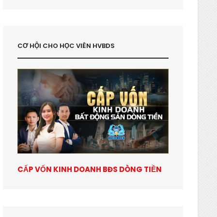
CƠ HỘI CHO HỌC VIÊN HVBDS
CẤP VỐN KINH DOANH BĐS DÒNG TIỀN