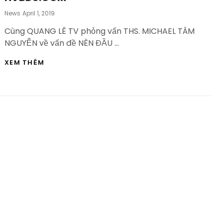
Posted
News
April 1, 2019
On
Cùng QUANG LÊ TV phỏng vấn THS. MICHAEL TÂM
NGUYỄN về vấn đề NÊN ĐẦU …
NÊN
XEM THÊM
ĐẦU
TƯ
CHO
THUÊ
NHÀ
THÀNH
PHỐ
NÀO
Ở
ÚC
|
HỌC
VIỆN
BẤT
ĐỘNG
SẢN-
HVBDS.COM