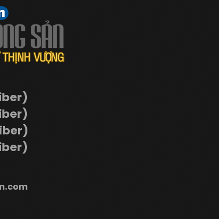
iber)
iber)
Viber)
iber)
n.com